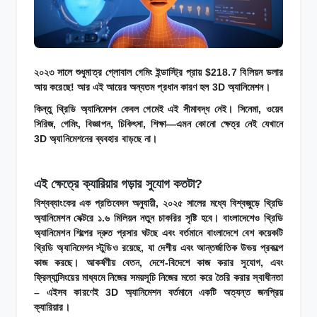
২০২৩ সালে শুধুমাত্র গ্লোবাল গেমিং ইন্ডাস্ট্রি প্রায় $218.7 বিলিয়ন ডলার
আয় করেছে! আর এই আয়ের অন্যতম প্রধান কারণ হল 3D অ্যানিমেশন।
কিন্তু থ্রিডি অ্যানিমেশন কেবল গেমেই এই সীমাবদ্ধ নেই। সিনেমা, ওয়েব
সিরিজ, গেমিং, বিজ্ঞাপন, চিকিৎসা, শিক্ষা—এমন কোনো ক্ষেত্র নেই যেখানে
3D অ্যানিমেশনের ব্যবহার বাড়ছে না।
এই ক্ষেত্রে ক্যারিয়ার গড়ার সুযোগ কতটা?
বিশ্বব্যাংকের এক প্রতিবেদন অনুযায়ী, ২০২৫ সালের মধ্যে বিশ্বজুড়ে থ্রিডি
অ্যানিমেশন সেক্টরে ১.৬ মিলিয়ন নতুন চাকরির সৃষ্টি হবে। বাংলাদেশেও থ্রিডি
অ্যানিমেশন শিল্পের দ্রুত প্রসার ঘটছে এবং বর্তমানে বাংলাদেশে বেশ কয়েকটি
থ্রিডি অ্যানিমেশন স্টুডিও রয়েছে, যা দেশীয় এবং আন্তর্জাতিক উভয় প্রকল্পে
কাজ করছে। আকর্ষণীয় বেতন, দেশে-বিদেশে কাজ করার সুযোগ, এবং
ফ্রিল্যান্সিংয়ের মাধ্যমে নিজের সময়সূচি নিজের মতো করে তৈরি করার স্বাধীনতা
– এইসব কারণেই 3D অ্যানিমেশন বর্তমানে একটি অত্যন্ত জনপ্রিয়
ক্যারিয়ার।