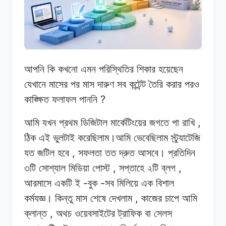
আপনি কি
কখনো
এমন
পরিস্থিতির শিকার
হয়েছেন
যেখানে
মাসের
পর
মাস
দারুণ সব
কন্টেন্ট
তৈরি
করার
পরও
?
কাঙ্ক্ষিত
ফলাফল
পাননি
,
আমি যখন
প্রথম
ডিজিটাল
মার্কেটিংয়ের
জগতে
পা
রাখি
ঠিক
এই
ভুলটাই
করেছিলাম।আমি
ভেবেছিলাম
স্ট্র্যাটেজি
,
যত
জটিল
হবে
সফলতা
তত
দ্রুত
আসবে। প্রতিদিন
,
,
৩টি
সোশ্যাল
মিডিয়া পোস্ট
সপ্তাহে
২টি
ব্লগ
-
-
আরমাসে
একটি
ই
বুক
সব
মিলিয়ে
এক বিশাল
,
কর্মযজ্ঞ।
কিন্তু
মাস
শেষে
দেখলাম
কাজের
চাপে
আমি
,
ক্লান্ত
অথচ
ওয়েবসাইটের
ট্রাফিক
বা
সেলস