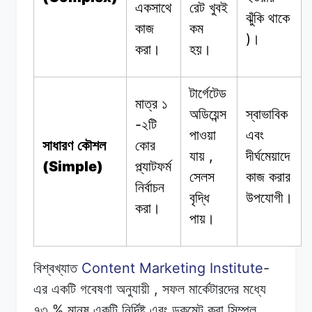
একসাথে
রেট
খুবই
ঝুঁকি
থাকে
কাজ
কম
)
।
করা।
হয়।
টার্গেটেড
মাত্র ১
অডিয়েন্স
স্বাভাবিক
-
২টি
পাওয়া
এবং
সাধারণ কৌশল
কোর
,
যায়
দীর্ঘমেয়াদে
(Simple)
প্ল্যাটফর্ম
সেলস
কাজ
করার
নির্বাচন
বৃদ্ধি
উপযোগী।
করা।
পায়।
Content Marketing Institute
-
বিশ্বখ্যাত
,
এর একটি
গবেষণা
অনুযায়ী
সফল
মার্কেটারদের
মধ্যে
%
৭৩
মানুষ
একটি
নির্দিষ্ট
এবং ডকুমেন্ট
করা
সিম্পল