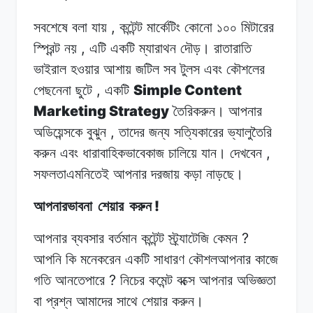
,
সবশেষে বলা
যায়
কন্টেন্ট
মার্কেটিং কোনো
১০০
মিটারের
,
স্প্রিন্ট নয়
এটি
একটি
ম্যারাথন দৌড়।
রাতারাতি
ভাইরাল
হওয়ার
আশায়
জটিল
সব টুলস
এবং
কৌশলের
,
Simple Content
পেছনেনা
ছুটে
একটি
Marketing Strategy
তৈরিকরুন।
আপনার
,
অডিয়েন্সকে
বুঝুন
তাদের
জন্য
সত্যিকারের
ভ্যালুতৈরি
,
করুন
এবং
ধারাবাহিকভাবেকাজ
চালিয়ে
যান।
দেখবেন
সফলতাএমনিতেই
আপনার
দরজায়
কড়া
নাড়ছে।
!
আপনারভাবনা
শেয়ার
করুন
?
আপনার ব্যবসার
বর্তমান
কন্টেন্ট
স্ট্র্যাটেজি
কেমন
আপনি
কি
মনেকরেন
একটি
সাধারণ
কৌশলআপনার
কাজে
?
গতি
আনতেপারে
নিচের
কমেন্ট
বক্সে
আপনার
অভিজ্ঞতা
বা
প্রশ্ন
আমাদের সাথে
শেয়ার
করুন।