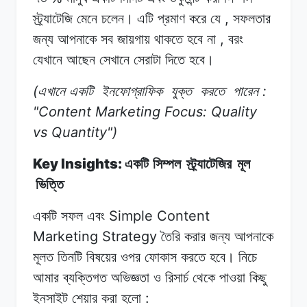
,
স্ট্র্যাটেজি মেনে
চলেন।
এটি
প্রমাণ
করে যে
সফলতার
,
জন্য
আপনাকে
সব জায়গায়
থাকতে
হবে
না
বরং
যেখানে
আছেন
সেখানে
সেরাটা দিতে
হবে।
(
:
এখানে একটি
ইনফোগ্রাফিক
যুক্ত
করতে
পারেন
"Content Marketing Focus: Quality
vs Quantity")
Key Insights:
একটি সিম্পল
স্ট্র্যাটেজির
মূল
ভিত্তি
Simple Content
একটি সফল
এবং
Marketing Strategy
তৈরি
করার
জন্য
আপনাকে
মূলত
তিনটি
বিষয়ের
ওপর
ফোকাস
করতে হবে।
নিচে
আমার
ব্যক্তিগত অভিজ্ঞতা
ও
রিসার্চ
থেকে পাওয়া
কিছু
:
ইনসাইট
শেয়ার করা
হলো