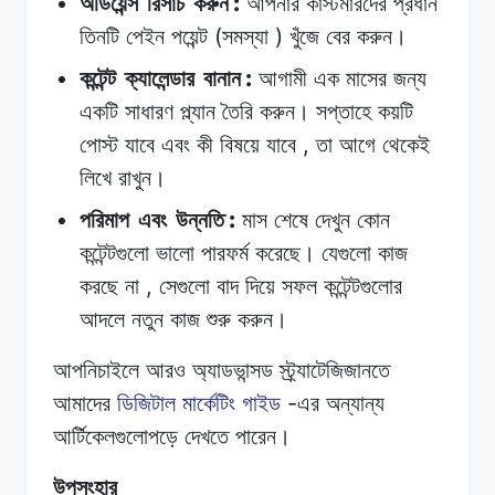
:
অডিয়েন্স
রিসার্চ
করুন
আপনার
কাস্টমারদের
প্রধান
(
)
তিনটি
পেইন
পয়েন্ট
সমস্যা
খুঁজে
বের
করুন।
:
কন্টেন্ট
ক্যালেন্ডার
বানান
আগামী
এক
মাসের
জন্য
একটি
সাধারণ
প্ল্যান
তৈরি
করুন।
সপ্তাহে
কয়টি
,
পোস্ট
যাবে
এবং
কী
বিষয়ে
যাবে
তা
আগে
থেকেই
লিখে
রাখুন।
:
পরিমাপ
এবং
উন্নতি
মাস
শেষে
দেখুন
কোন
কন্টেন্টগুলো
ভালো
পারফর্ম
করেছে।
যেগুলো
কাজ
,
করছে
না
সেগুলো
বাদ
দিয়ে
সফল
কন্টেন্টগুলোর
আদলে
নতুন
কাজ
শুরু
করুন।
আপনিচাইলে
আরও
অ্যাডভান্সড
স্ট্র্যাটেজিজানতে
-
আমাদের
ডিজিটাল
মার্কেটিং
গাইড
এর
অন্যান্য
আর্টিকেলগুলোপড়ে
দেখতে
পারেন।
উপসংহার