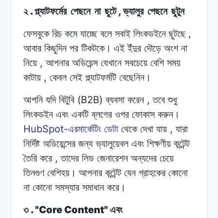
.
,
২
প্ল্যাটফর্মের
পেছনে
না
ছুটে
ভ্যালুর
পেছনে
ছুটুন
,
ফেসবুকে রিচ
কমে
যাচ্ছে
বলে সবাই
লিংকডইনে
ছুটছে
আবার
কিছুদিন
পর টিকটকে।
এই
ইঁদুর
দৌড়ে অংশ
না
,
নিয়ে
আপনার অডিয়েন্স
যেখানে
সবচেয়ে
বেশি
সময়
,
কাটায়
কেবল
সেই
প্ল্যাটফর্মটি
বেছেনিন।
(B2B)
,
আপনি যদি
বিটুবি
ব্যবসা
করেন
তবে
শুধু
লিংকডইন এবং
একটি
ব্লগের
ওপর ফোকাস
করুন।
HubSpot-
,
এরমার্কেটিং
ডেটা
থেকে
দেখা
যায়
যারা
নির্দিষ্ট
অডিয়েন্সের
জন্য
ভ্যালুয়েবল
এবং শিক্ষণীয়
কন্টেন্ট
,
তৈরি
করে
তাদের লিড
জেনারেশন
অন্যদের
চেয়ে
তিনগুণ
বেশিহয়।
আপনার
কন্টেন্ট
যেন
গ্রাহকের
কোনো
না
কোনো
সমস্যার
সমাধান করে।
. "Core Content"
৩
এবং