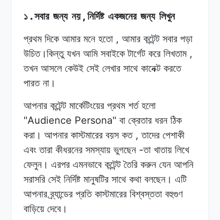
.
,
১
সবার
জন্য
নয়
নির্দিষ্ট
একজনের
জন্য
লিখুন
,
প্রথম দিকে
আমার
মনে
হতো
আমার
কন্টেন্ট
সবার
পড়া
,
উচিত।কিন্তু
যখন
আমি
সবাইকে টার্গেট
করে
লিখতাম
তখন আসলে
কেউই
সেই
লেখার সাথে
কানেক্ট
করতে
পারত
না।
আপনার কন্টেন্ট
মার্কেটিংয়ের
প্রথম
শর্ত
হলো
"Audience Persona"
বা
ক্রেতার
ধরন ঠিক
,
করা।
আপনার
কাস্টমারের বয়স
কত
তাদের
পেশাকী
-
এবং
তারা
কীধরনের
সমস্যায়
ভুগছেন
তা
খাতায়
লিখে
ফেলুন।
এরপর
এমনভাবে
কন্টেন্ট তৈরি
করুন
যেন
আপনি
সরাসরি
সেই
নির্দিষ্ট
মানুষটির সাথে
কথা
বলছেন।
এটি
আপনার
ব্র্যান্ডের
প্রতি
কাস্টমারের
বিশ্বস্ততা
বহুগুণ
বাড়িয়ে
দেবে।