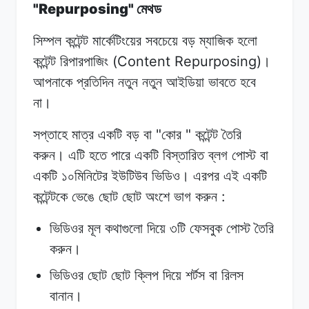
"Repurposing"
মেথড
সিম্পল কন্টেন্ট
মার্কেটিংয়ের
সবচেয়ে
বড়
ম্যাজিক
হলো
(Content Repurposing)
কন্টেন্ট
রিপারপাজিং
।
আপনাকে
প্রতিদিন
নতুন
নতুন
আইডিয়া ভাবতে
হবে
না।
"
"
সপ্তাহে মাত্র
একটি
বড়
বা
কোর
কন্টেন্ট
তৈরি
করুন।
এটি হতে
পারে
একটি
বিস্তারিত ব্লগ
পোস্ট
বা
একটি
১০মিনিটের
ইউটিউব
ভিডিও।
এরপর
এই
একটি
:
কন্টেন্টকে
ভেঙে
ছোট
ছোট অংশে
ভাগ
করুন
ভিডিওর
মূল
কথাগুলো
দিয়ে
৩টি
ফেসবুক
পোস্ট
তৈরি
করুন।
ভিডিওর
ছোট
ছোট
ক্লিপ
দিয়ে
শর্টস
বা
রিলস
বানান।