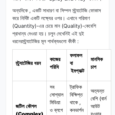
,
অন্যদিকে
একটি
সাধারণ
বা
সিম্পল
স্ট্র্যাটেজি ফোকাস
করে
নির্দিষ্ট
একটি লক্ষ্যের
ওপর।
এখানে
পরিমাণ
(Quantity)-
(Quality)-
এর
চেয়ে
মান
কেবেশি
প্রাধান্য
দেওয়া
হয়।
চলুন
দেখেনিই
এই
দুই
:
ধরনেরস্ট্র্যাটেজির
মূল
পার্থক্যগুলো
কীকী
ফলাফল
কাজের
মানসিক
স্ট্র্যাটেজির ধরন
বা
পরিধি
চাপ
ইমপ্যাক্ট
সব
ট্রাফিক
অত্যন্ত
সোশ্যাল
বিক্ষিপ্ত
(
বেশি
বার্ন
,
মিডিয়া
থাকে
জটিল কৌশল
আউট
ও
ব্লগে
কনভার্শন
(Complex)
হওয়ার