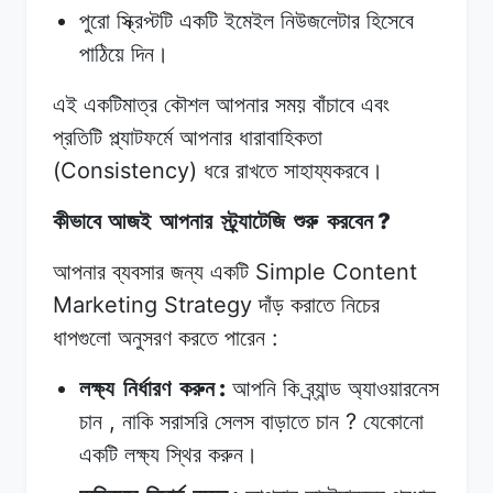
পুরো
স্ক্রিপ্টটি
একটি
ইমেইল
নিউজলেটার
হিসেবে
পাঠিয়ে
দিন।
এই
একটিমাত্র
কৌশল
আপনার
সময় বাঁচাবে
এবং
প্রতিটি
প্ল্যাটফর্মে আপনার
ধারাবাহিকতা
(Consistency)
ধরে
রাখতে
সাহায্যকরবে।
?
কীভাবে আজই
আপনার
স্ট্র্যাটেজি
শুরু
করবেন
Simple Content
আপনার ব্যবসার
জন্য
একটি
Marketing Strategy
দাঁড়
করাতে
নিচের
:
ধাপগুলো
অনুসরণ
করতে
পারেন
:
লক্ষ্য
নির্ধারণ
করুন
আপনি
কি
ব্র্যান্ড
অ্যাওয়ারনেস
,
?
চান
নাকি
সরাসরি
সেলস
বাড়াতে
চান
যেকোনো
একটি
লক্ষ্য
স্থির
করুন।