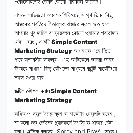
-
কোনোটিতেই তেমন
কোনো
পরিবর্তন
আসেনি।
বাস্তব অভিজ্ঞতা
আমাকে
শিখিয়েছে
সম্পূর্ণ
ভিন্ন
কিছু।
আজকের
প্রতিযোগিতামূলক
বাজারে
সফল
হতে
হলে
আপনার
খুব
জটিল
বা ব্যয়বহুল
কোনো
প্ল্যানের
প্রয়োজন
,
Simple Content
নেই।
বরং
একটি
Marketing Strategy
আপনাকে
এনে
দিতে
পারে অভাবনীয়
সাফল্য।
এই
আর্টিকেলে
আমরা জানব
কীভাবে
সাধারণ
কিছু
কৌশলের
মাধ্যমে কন্টেন্ট
মার্কেটিংয়ে
সফল
হওয়া
যায়।
Simple Content
জটিল কৌশল
বনাম
Marketing Strategy
,
অধিকাংশ নতুন
উদ্যোক্তা
বা
মার্কেটার
যেভুলটি
করেন
তা
হলো
শুরু তেইসব
প্ল্যাটফর্মে
উপস্থিত
থাকার
চেষ্টা
"Spray and Pray"
করা।
এটিকে
বলাহয়
মেথড।