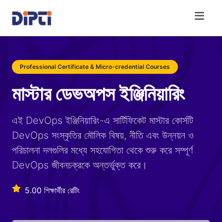
Professional Certificate & Micro-credential Courses
মাস্টার ডেভঅপস ইঞ্জিনিয়ারিং
এই DevOps ইঞ্জিনিয়ারিং-এ সার্টিফিকেট মাস্টার কোর্সটি
DevOps সংস্কৃতির মৌলিক বিষয়, নীতি এবং উন্নয়ন ও
পরিচালনা দলগুলির মধ্যে সহযোগিতা থেকে শুরু করে সম্পূর্ণ
DevOps জীবনচক্রকে অন্তর্ভুক্ত করে।
5.00 শিক্ষার্থীর রেটিং