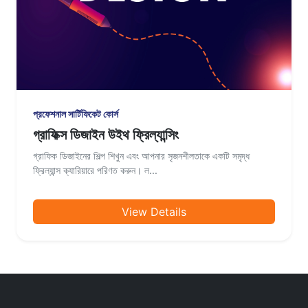
প্রফেশনাল সার্টিফিকেট কোর্স
গ্রাফিক্স ডিজাইন উইথ ফ্রিল্যান্সিং
গ্রাফিক ডিজাইনের শিল্প শিখুন এবং আপনার সৃজনশীলতাকে একটি সমৃদ্ধ
ফ্রিল্যান্স ক্যারিয়ারে পরিণত করুন। ল...
View Details