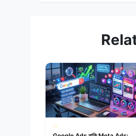
Rela
Google Ads নাকি Meta Ads: