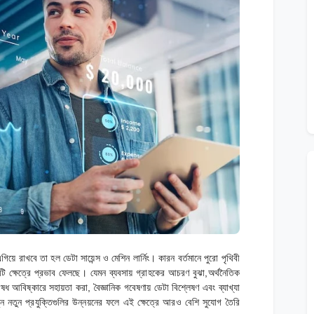
গিয়ে রাখবে তা হল ডেটা সায়েন্স ও মেশিন লার্নিং। কারন বর্তমানে পুরো পৃথিবী
ি ক্ষেত্রে প্রভাব ফেলছে। যেমন ব্যবসায় গ্রাহকের আচরণ বুঝা,অর্থনৈতিক
 ঔষধ আবিষ্কারে সহায়তা করা, বৈজ্ঞানিক গবেষণায় ডেটা বিশ্লেষণ এবং ব্যাখ্যা
তুন নতুন প্রযুক্তিগুলির উন্নয়নের ফলে এই ক্ষেত্রে আরও বেশি সুযোগ তৈরি