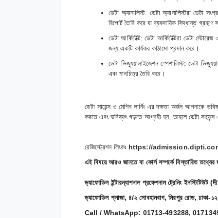
ডেটা অ্যানালিস্ট: ডেটা অ্যানালিস্টরা ডেটা সংগ
রিপোর্ট তৈরি করে যা ব্যবসায়িক সিদ্ধান্ত গ্রহণে
ডেটা আর্কিটেক্ট: ডেটা আর্কিটেক্টরা ডেটা স্টোরে
জন্য একটি কার্যকর কাঠামো প্রদান করে।
ডেটা ভিজ্যুয়ালাইজেশন স্পেশালিস্ট: ডেটা ভিজ্যু
এবং মানচিত্র তৈরি করে।
ডেটা সায়েন্স ও মেশিন লার্নিং এর দক্ষতা অর্জন আপনাকে ভব
করতে এবং ভবিষ্যৎ গড়তে আগ্রহী হন, তাহলে ডেটা সায়েন্স 
রেজিস্ট্রেশন লিংকঃ
https://admission.dipti.co
এই বিষয়ে আরও জানতে বা কোর্স সম্পর্কে বিস্তারিত তথ্যে
ড্যাফোডিল ইন্টারন্যাশনাল প্রফেশনাল ট্রেনিং ইনস্টিটিউট (দী
ড্যাফোডিল প্লাজা, ৪/২ সোবহানবাগ, মিরপুর রোড, ঢাকা-১
Call / WhatsApp: 01713-493288, 01713