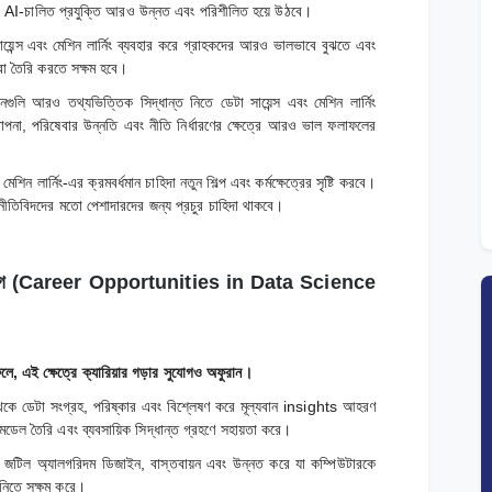
 মতো AI-চালিত প্রযুক্তি আরও উন্নত এবং পরিশীলিত হয়ে উঠবে।
সায়েন্স এবং মেশিন লার্নিং ব্যবহার করে গ্রাহকদের আরও ভালভাবে বুঝতে এবং
েবা তৈরি করতে সক্ষম হবে।
ানগুলি আরও তথ্যভিত্তিক সিদ্ধান্ত নিতে ডেটা সায়েন্স এবং মেশিন লার্নিং
পনা, পরিষেবার উন্নতি এবং নীতি নির্ধারণের ক্ষেত্রে আরও ভাল ফলাফলের
বং মেশিন লার্নিং-এর ক্রমবর্ধমান চাহিদা নতুন শিল্প এবং কর্মক্ষেত্রের সৃষ্টি করবে।
AI নীতিবিদদের মতো পেশাদারদের জন্য প্রচুর চাহিদা থাকবে।
িয়ার সুযোগ (Career Opportunities in Data Science
 ফলে, এই ক্ষেত্রে ক্যারিয়ার গড়ার সুযোগও অফুরান।
 উৎস থেকে ডেটা সংগ্রহ, পরিষ্কার এবং বিশ্লেষণ করে মূল্যবান insights আহরণ
 মডেল তৈরি এবং ব্যবসায়িক সিদ্ধান্ত গ্রহণে সহায়তা করে।
নিয়াররা জটিল অ্যালগরিদম ডিজাইন, বাস্তবায়ন এবং উন্নত করে যা কম্পিউটারকে
 নিতে সক্ষম করে।