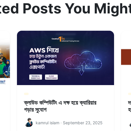
ted Posts You Might
ক্লাউড কম্পিউটিং এ দক্ষ হয়ে ক্যারিয়ার
দ
গড়ার সুযোগ
হ
kamrul islam · September 23, 2025