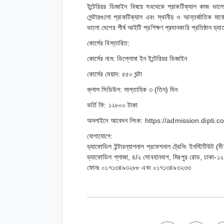
ইন্টেরিয়র ডিজাইন বিষয়ে সবথেকে প্রাকটিক্যাল কাজ ভাল
সেন্টারগুলো প্রাকটিক্যাল এবং স্থানীয় ও আন্তর্জাতিক মার্ক
ভালো দেশের শীর্ষ আইটি প্রশিক্ষণ প্রদানকারি প্রতিষ্ঠান ড্য
কোর্সের বিস্তারিত:
কোর্সের নাম: ডিপ্লোমা ইন ইন্টেরিয়র ডিজাইন
কোর্সের মেয়াদ: ৫৫০ ঘন্টা
ক্লাস সিডিউল: সাপ্তাহিক ৩ (তিন) দিন
ভর্তি ফি: ১২৮০০ টাকা
অনলাইনে আবেদন লিংক:
https://admission.dipti.c
যোগাযোগে:
ড্যাফোডিল ইন্টারন্যাশনাল প্রফেশনাল ট্রেনিং ইনস্টিটিউট (দী
ড্যাফোডিল প্লাজা, ৪/২ সোবহানবাগ, মিরপুর রোড, ঢাকা-
ফোনঃ ০১৭১৩৪৯৩২৮৮ এবং ০১৭১৩৪৯৩২৩৩