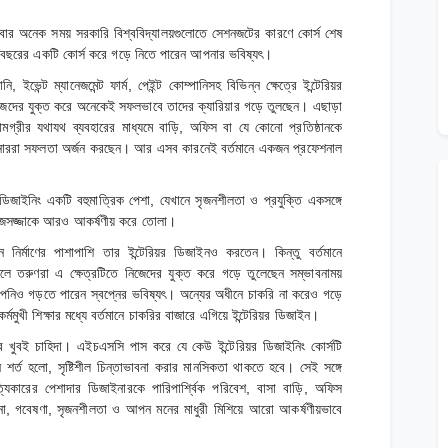
আবার অনেক সময় সরকারি বিশ্ববিদ্যালয়গুলোতে সেশনজটের কারণে কোর্স শেষ
 ১ বছরের একটি কোর্স করে গড়ে নিতে পারেন আপনার ভবিষ্যৎ।
ি, ইভেন্ট ম্যানেজমেন্ট ফার্ম, পেইন্ট কোম্পানিসহ বিভিন্ন ক্ষেত্রে ইন্টেরিয়র
নিজেদের যুক্ত করে অনেকেই সফলভাবে তাদের ক্যারিয়ার গড়ে তুলছেন। এছাড়া
ামগ্রীর যথাযথ ব্যবহারের মাধ্যমে বাড়ি, অফিস বা যে কোনো প্রতিষ্ঠানকে
জাইনাররা সফলতা অর্জন করছেন। আর এসব কারনেই বর্তমানে একজন প্রফেশনাল
়র ডিজাইনিং একটি বহুমাত্রিক পেশা, যেখানে সৃজনশীলতা ও প্রযুক্তি একসঙ্গে
র সাজসজ্জাকে আরও আকর্ষণীয় করে তোলা।
র্মাণের পাশাপাশি তার ইন্টেরিয়র ডিজাইনও করতেন। কিন্তু বর্তমানে
ে তরুণরা এ ক্ষেত্রটিতে নিজেদের যুক্ত করে গড়ে তুলেছেন সম্ভাবনাময়
 করে আপনিও গড়তে পারেন স্বপ্নের ভবিষ্যৎ। অন্যের অধীনে চাকরি না করেও গড়ে
র্মমুখী শিক্ষার মধ্যে বর্তমানে চাকরির বাজারে এগিয়ে ইন্টেরিয়র ডিজাইন।
সটির খুবই চাহিদা। এইচএসসি পাস করে যে কেউ ইন্টেরিয়র ডিজাইনিং কোর্সটি
 শর্ত হলো, সৃষ্টিশীল চিন্তাভাবনা করার মানসিকতা থাকতে হবে। সেই সঙ্গে
যিকারের পেশাদার ডিজাইনারকে পারিপার্শ্বিক পরিবেশ, বাসা বাড়ি, অফিস
পনা, গবেষণা, সৃজনশীলতা ও আপন মনের মাধুরী মিশিয়ে আরো আকর্ষণীয়ভাবে