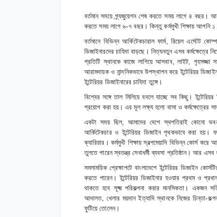
বর্তমান সময়ে গ্র্যজুয়েশন শেষ করতে সময় লাগে ৪ বছর। 
করতে সময় লাগে ৬-৭ বছর। কিন্তু কর্মমুখী শিক্ষায় আপনি
বর্তমানে বিভিন্ন আর্কিটেকচারাল ফার্ম, রিয়েল এস্টেট কোম্পান
ডিজাইনারদের চাহিদা বাড়ছে। নিত্যনতুন এসব কর্মক্ষেত্রে 
প্রতিটি স্থানকে কাজে লাগিয়ে আসবাব, লাইট, গৃহসজ্জা স
আরামদায়ক ও নান্দনিকভাবে উপস্থাপন করে ইন্টেরিয়র ডি
ইন্টেরিয়র ডিজাইনারের চাহিদা তুঙ্গে।
বিশ্বের সঙ্গে তাল মিলিয়ে বদলে যাচ্ছে সব কিছু। ইন্টেরিয
প্রয়োগ করা হয়। এর মূল লক্ষ্য হলো বাসা ও কর্মক্ষেত্রে
একটা সময় ছিল, আমাদের দেশে স্থপতিরাই কোনো ভবন নি
আর্কিটেকচার ও ইন্টেরিয়র ডিজাইন পৃথকভাবে করা হয়। ফল
ক্যারিয়ার। কর্মমুখী শিক্ষায় স্বল্পমেয়াদি বিভিন্ন কোর্স
তুলতে পারেন স্বতন্ত্র সেবাধর্মী ব্যবসা প্রতিষ্ঠান। আর এসব ক
সমসাময়িক প্রেক্ষাপটে বাংলাদেশে ইন্টেরিয়র ডিজাইন কোর্
করতে পারেন। ইন্টেরিয়র ডিজাইনার হওয়ার প্রথম ও প্রধান
থাকতে হবে সূক্ষ্ম পরিকল্পনা করার মানসিকতা। একজন সত্
আদালত, খেলার ময়দান ইত্যাদি স্থানকে নিজের চিন্তা-কল্
ফুটিয়ে তোলেন।