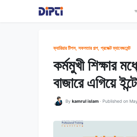
আ
ক্যারিয়ার টিপস, সফলতার গল্প, প্রজেক্ট ম্যানেজমেন্ট
কর্মমুখী শিক্ষার মধ
বাজারে এগিয়ে ইন্ট
By
kamrul islam
· Published on Ma