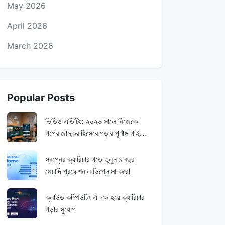
May 2026
April 2026
March 2026
Popular Posts
ভিডিও এডিটিং: ২০২৬ সালে নিজেকে
গল্পের জাদুকর হিসেবে গড়ার পূর্ণাঙ্গ গাই...
স্বপ্নের ক্যারিয়ার গড়ে তুলুন ১ বছর
মেয়াদি প্রফেশনাল ডিপ্লোমা করে!
ক্লাউড কম্পিউটিং এ দক্ষ হয়ে ক্যারিয়ার
গড়ার সুযোগ