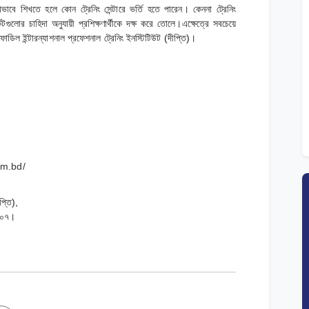
োভাবে শিখতে হলে কোন ট্রেনিং সেন্টারে ভর্তি হতে পারেন। কেননা ট্রেনিং
েটগুলোর চাহিদা অনুযায়ী প্রশিক্ষণার্থীকে দক্ষ করে তোলে।এক্ষেত্রে সবচেয়ে
াফোডিল ইন্টারন্যাশনাল প্রফেশনাল ট্রেনিং ইনস্টিটিউট (দীপ্তি)।
om.bd/
প্তি),
১২০৭।