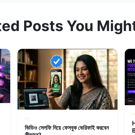
ted Posts You Might
H
ভিডিও সেলফি দিয়ে ফেসবুক ভেরিফাই করবেন
কীভাবে?