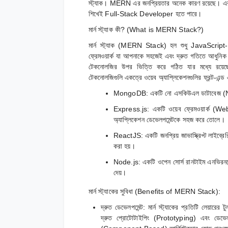
স্ট্যাক। MERN এর জনপ্রিয়তার অনেক কারণ রয়েছে। এর মধ
শিখেই Full-Stack Developer হতে পারে।
মার্ন স্ট্যাক কী? (What is MERN Stack?)
মার্ন স্ট্যাক (MERN Stack) হল শুধু JavaScript-এর
ফ্রেমওয়ার্ক যা আপনাকে সহজেই এবং দ্রুত গতিতে আধুনিক ওয়
টেকনোলজির উপর ভিত্তি করে গঠিত যার মধ্যে 
টেকনোলজিগুলি একত্রে ওয়েব অ্যাপ্লিকেশনগুলির ফ্রন্ট-এন্ড এ
MongoDB
: একটি নো এসকিউএল ডাটাবেজ (N
Express.js
: একটি ওয়েব ফ্রেমওয়ার্ক (
অ্যাপ্লিকেশন ডেভেলপমেন্টকে সহজ করে তোলে।
ReactJS
: একটি জনপ্রিয় জাভাস্ক্রিপ্ট লাই
করা হয়।
Node.js
: একটি ওপেন সোর্স রানটাইম এনভিরন
দেয়।
মার্ন স্ট্যাকের সুবিধা (Benefits of MERN Stack):
দ্রুত ডেভেলপমেন্ট:
মার্ন স্ট্যাকের প্রতিটি লেয়ারে
দ্রুত প্রোটোটাইপিং (Prototyping) এবং ডেভেল