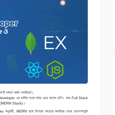
োগী দক্ষতা অর্জন অপরিহার্য।
 Developer এর চাহিদা অন্য সবার চেয়ে অনেক বেশি। আর Full Stack
্যাক (MERN Stack)।
যায়ী, MERN হলো বিশ্বের সবচেয়ে জনপ্রিয় ওয়েব ডেভেলপমেন্ট