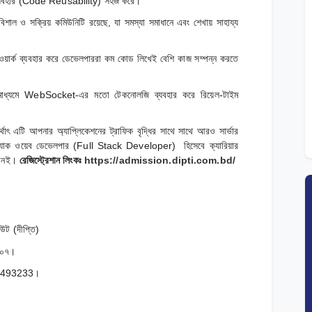
যবহার (Code Reusability) সহজ করে।
 বিশাল ও সক্রিয় কমিউনিটি রয়েছে, যা সমস্যা সমাধানে এবং শেখায় সাহায্য
্রেমওয়ার্ক ব্যবহার করে ডেভেলপাররা কম কোড লিখেই বেশি কাজ সম্পন্ন করতে
যমে WebSocket-এর মতো টেকনোলজি ব্যবহার করে রিয়েল-টাইম
অর্থাৎ এটি আপনার অ্যাপ্লিকেশনের ট্রাফিক বৃদ্ধির সাথে সাথে আরও সার্ভার
্যাক ওয়েব ডেভেলপার (Full Stack Developer) হিসেবে ক্যারিয়ার
এখনই।
রেজিস্ট্রেশান লিংকঃ
https://admission.dipti.com.bd/
িউট (দীপ্তি)
১২০৭।
3493233।