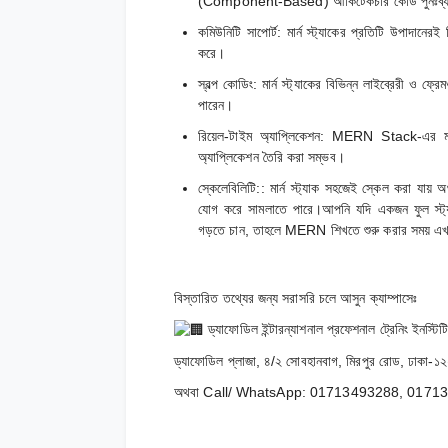
(Component-Based) আর্কিটেকচার কোড পুনঃব্
কমিউনিটি সাপোর্ট:
মার্ন স্ট্যাকের প্রতিটি উপাদানেরই
করে।
স্বল্প কোডিং:
মার্ন স্ট্যাকের বিভিন্ন লাইব্রেরী ও ফ
পারেন।
রিয়েল-টাইম অ্যাপ্লিকেশন:
MERN Stack-এর মাধ্
অ্যাপ্লিকেশন তৈরি করা সম্ভব।
স্কেলেবিলিটি:
: মার্ন স্ট্যাক সহজেই স্কেল করা যায় 
যোগ করে সামলাতে পারে।আপনি যদি
একজন ফুল স্ট
গড়তে চান, তাহলে MERN শিখতে শুরু করার সময় 
বিস্তারিত তথ্যের জন্য সরাসরি চলে আসুন ক্যাম্পাসেঃ
ড্যাফোডিল ইন্টারন্যাশনাল প্রফেশনাল ট্রেনিং ইনস্টিট
ড্যাফোডিল প্লাজা, ৪/২ সোবহানবাগ, মিরপুর রোড, ঢাকা-
অথবা Call/ WhatsApp: 01713493288, 0171