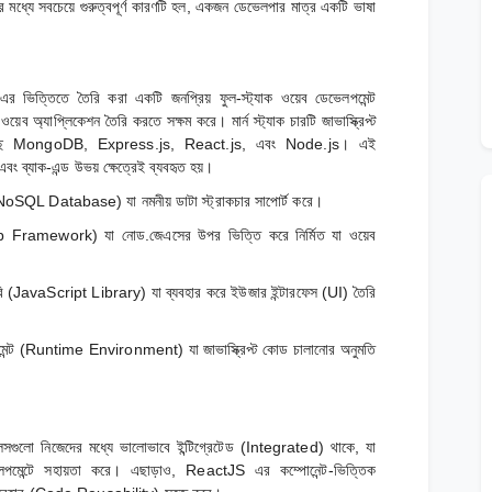
্যে সবচেয়ে গুরুত্বপূর্ণ কারণটি হল, একজন ডেভেলপার মাত্র একটি ভাষা
 ভিত্তিতে তৈরি করা একটি জনপ্রিয় ফুল-স্ট্যাক ওয়েব ডেভেলপমেন্ট
েব অ্যাপ্লিকেশন তৈরি করতে সক্ষম করে। মার্ন স্ট্যাক চারটি জাভাস্ক্রিপ্ট
রয়েছে MongoDB, Express.js, React.js, এবং Node.js। এই
বং ব্যাক-এন্ড উভয় ক্ষেত্রেই ব্যবহৃত হয়।
oSQL Database) যা নমনীয় ডাটা স্ট্রাকচার সাপোর্ট করে।
Web Framework) যা নোড.জেএসের উপর ভিত্তি করে নির্মিত যা ওয়েব
ব্রেরি (JavaScript Library) যা ব্যবহার করে ইউজার ইন্টারফেস (UI) তৈরি
মেন্ট (Runtime Environment) যা জাভাস্ক্রিপ্ট কোড চালানোর অনুমতি
র টুলসগুলো নিজেদের মধ্যে ভালোভাবে ইন্টিগ্রেটেড (Integrated) থাকে, যা
পমেন্টে সহায়তা করে। এছাড়াও, ReactJS এর কম্পোনেন্ট-ভিত্তিক