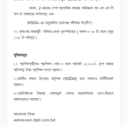
অথবা, 2-বছরের পেশা প্রাসঙ্গিক কাজের অভিজ্ঞতা সহ এস এস সি
পাশ বা সমমানের শংসাপত্র এবং
NSDA-এর অনুমোদিত চ্যালেঞ্জ পরীক্ষায় উত্তীর্ণ।
৭। ক্লাসের সময়সূচী: শনিবার থেকে বৃহস্পতিবার ( সকাল ৮:৩০ টা থেকে দুপুর
১:৩০ টা পর্যন্ত)।
সুবিধাসমূহ:
১। প্রশিক্ষণার্থীদের প্রশিক্ষণ শেষে ৩ মাসে সর্বমোট ১০,৮০০/- (দশ হাজার
আটশত) টাকা প্রশিক্ষণ ভাতা প্রদান।
২।জাতীয় দক্ষতা উন্নয়ন কর্তৃপক্ষ (NSDA) হতে দক্ষতার সার্টিফিকেট
প্রদান।
৩।প্রতিষ্ঠানের নিজস্ব প্লেসমেন্ট সেলের সহযোগিতায় দেশে-বিদেশে
কর্মসংস্থানে সহায়তা।
আবেদনের লিংকঃ
admission.dipti.com.bd