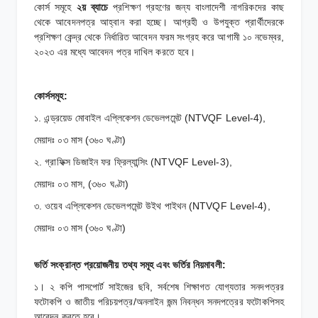
কোর্স সমূহে
২য় ব্যাচে
প্রশিক্ষণ গ্রহণের জন্য বাংলাদেশী নাগরিকদের কাছ
থেকে আবেদনপত্র আহ্বান করা হচ্ছে। আগ্রহী ও উপযুক্ত প্রার্থীদেরকে
প্রশিক্ষণ কেন্দ্র থেকে নির্ধারিত আবেদন ফরম সংগ্রহ করে আগামী ১০ নভেম্বর,
২০২৩ এর মধ্যে আবেদন পত্র দাখিল করতে হবে।
কোর্সসমূহ:
১. এন্ড্রয়েড মোবাইল এপ্লিকেশন ডেভেলপমেন্ট (NTVQF Level-4),
মেয়াদঃ ০৩ মাস (৩৬০ ঘণ্টা)
২. গ্রাফিক্স ডিজাইন ফর ফ্রিল্যান্সিং (NTVQF Level-3),
মেয়াদঃ ০৩ মাস, (৩৬০ ঘণ্টা)
৩. ওয়েব এপ্লিকেশন ডেভেলপমেন্ট উইথ পাইথন (NTVQF Level-4),
মেয়াদঃ ০৩ মাস (৩৬০ ঘণ্টা)
ভর্তি সংক্রান্ত প্রয়োজনীয় তথ্য সমূহ এবং ভর্তির নিয়মাবলী:
১। ২ কপি পাসপোর্ট সাইজের ছবি, সর্বশেষ শিক্ষাগত যোগ্যতার সনদপত্রর
ফটোকপি ও জাতীয় পরিচয়পত্র/অনলাইন জন্ম নিবন্ধন সনদপত্রের ফটোকপিসহ
আবেদন করতে হবে।