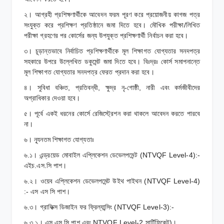
২। আগ্রহী প্রশিক্ষণার্থীকে আবেদন ফরম পূরণ করে প্রয়োজনীয় কাগজ পত্র
সংযুক্ত করে প্রশিক্ষণ প্রতিষ্ঠানে জমা দিতে হবে। মৌখিক পরীক্ষা/লিখিত
পরীক্ষা গ্রহণের পর কোর্সের জন্য উপযুক্ত প্রশিক্ষণার্থী নির্বাচন করা হবে।
৩। চূড়ান্তভাবে নির্বাচিত প্রশিক্ষণার্থীকে মূল শিক্ষাগত যোগ্যতার সনদপত্র
সহকারে উপরে উল্লেখিত ডকুমেন্ট জমা দিতে হবে। বিঃদ্রঃ কোর্স সমাপনান্তে
মূল শিক্ষাগত যোগ্যতার সনদপত্র ফেরত প্রদান করা হবে।
৪। সুবিধা বঞ্চিত, প্রতিবন্ধী, ক্ষুদ্র নৃ-গোষ্ঠী, নারী এবং কর্মজীবীদের
অগ্রাধিকার দেওয়া হবে।
৫। পূর্বে একই ধরনের কোর্সে রেজিস্ট্রেশন করা থাকলে আবেদন করতে পারবে
না।
৬। ন্যূনতম শিক্ষাগত যোগ্যতাঃ
৬.১। এন্ড্রয়েড মোবাইল এপ্লিকেশন ডেভেলপমেন্ট (NTVQF Level-4):-
এইচ.এস.সি পাশ।
৬.২। ওয়েব এপ্লিকেশন ডেভেলপমেন্ট উইথ পাইথন (NTVQF Level-4)
:- এস এস সি পাশ।
৬.৩। গ্রাফিক্স ডিজাইন ফর ফ্রিল্যান্সিং (NTVQF Level-3):-
৬.৩.১। এস এস সি পাশ এবং NTVQF Level-2 সার্টিফিকেট)।