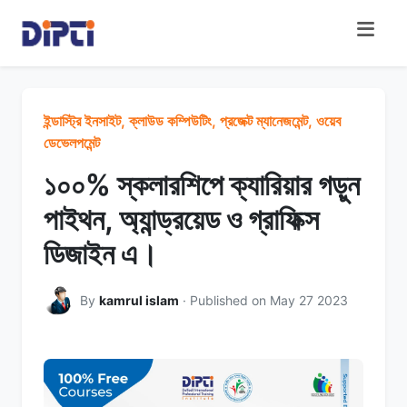
ইন্ডাস্ট্রি ইনসাইট, ক্লাউড কম্পিউটিং, প্রজেক্ট ম্যানেজমেন্ট, ওয়েব
ডেভেলপমেন্ট
১০০% স্কলারশিপে ক্যারিয়ার গড়ুন
পাইথন, অ্যান্ড্রয়েড ও গ্রাফিক্স
ডিজাইন এ।
By
kamrul islam
· Published on May 27 2023