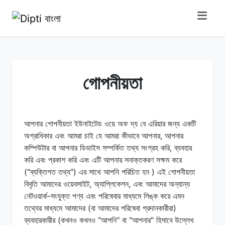
গোপনীয়তা
আপনার গোপনীয়তা ইউনাইটেড ওয়ে অফ দ্য বে এরিয়ার জন্য একটি
অগ্রাধিকার এবং আমরা চাই যে আমরা কীভাবে আপনার, আপনার
কম্পিউটার বা আপনার ডিভাইস সম্পর্কিত তথ্য সংগ্রহ করি, ব্যবহার
করি এবং প্রকাশ করি এবং এটি আপনার সনাক্তকরণ সক্ষম করে
("ব্যক্তিগত তথ্য") এর সাথে আপনি পরিচিত হন ) এই গোপনীয়তা
বিবৃতি আমাদের ওয়েবসাইট, অ্যাপ্লিকেশন, এবং আমাদের অন্যান্য
নেটওয়ার্ক-সংযুক্ত পণ্য এবং পরিষেবার মাধ্যমে লিঙ্ক করে এমন
তথ্যের মাধ্যমে আমাদের (বা আমাদের পরিষেবা প্রদানকারীরা)
ব্যবহারকারীর (কখনও কখনও "আপনি" বা "আপনার" হিসাবে উল্লেখ