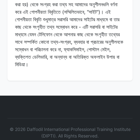
করা হয়) থেকে সংগ্রহ করা তথ্য সহ আমাদের অনুশীলনগুলি বর্ণনা
করে এই গোপনীয়তা বিবৃতিতে (সম্মিলিতভাবে, "সাইট")। এই
গোপনীয়তা বিবৃতি শুধুমাত্র সরাসরি আমাদের সাইটের মাধ্যমে বা তার
কাছ থেকে সংগৃহীত তথ্য সম্বোধন করে - এটি সরাসরি বা সাইটের
মাধ্যমে যেমন টেলিফোন থেকে আপনার কাছ থেকে সংগৃহীত তথ্যের
সাথে সম্পর্কিত কোনো তথ্য-সংগ্রহ, ব্যবহার বা প্রচারের অনুশীলনকে
সম্বোধন বা পরিচালনা করে না, ফ্যাকসিমাইল, পোস্টাল মেইল,
ব্যক্তিগত ডেলিভারি, বা অন্যান্য বা অতিরিক্ত অফলাইন উপায় বা
মিডিয়া।
©
2026
Daffodil International Professional Training Institute
(DIPTI). All Rights Reserved.