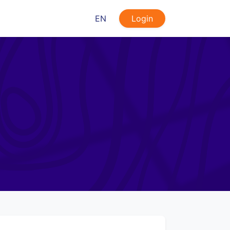
EN
Login