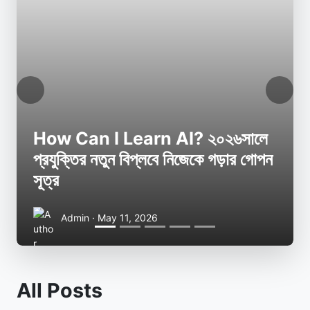
Previous
Next
How Can I Learn AI? ২০২৬সালে
প্রযুক্তির নতুন বিপ্লবে নিজেকে গড়ার গোপন
ট
সূত্র
S
Admin · May 11, 2026
All Posts