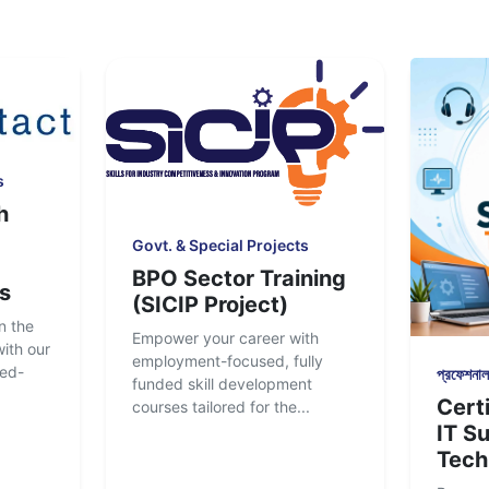
s
h
Govt. & Special Projects
BPO Sector Training
s
(SICIP Project)
n the
Empower your career with
ith our
employment-focused, fully
ced-
প্রফেশনাল 
funded skill development
Certi
courses tailored for the...
IT S
Tech