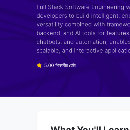
Full Stack Software Engineering 
developers to build intelligent, e
versatility combined with framewor
backend, and AI tools for features 
chatbots, and automation, enables
scalable, and interactive applicati
5.00 শিক্ষার্থীর রেটিং
What You'll Learn