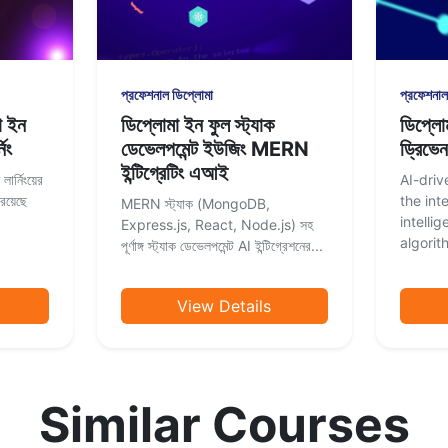
প্রফেশনাল ডিপ্লোমা
প্রফেশনাল
মা ইন
ডিপ্লোমা ইন ফুল স্ট্যাক
ডিপ্লোম
িং
ডেভেলপমেন্ট ইউজিং MERN
ড্রিভেন
ইন্টিগ্রেটিং এআই
ার্নিংয়ের
AI-driv
 রয়েছে
the inte
MERN স্ট্যাক (MongoDB,
intelli
Express.js, React, Node.js) সহ
algorith
পূর্ণাঙ্গ স্ট্যাক ডেভেলপমেন্ট AI ইন্টিগ্রেশনের...
View Details
Similar Courses