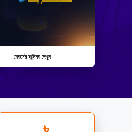
কোর্সের ভূমিকা দেখুন
৳