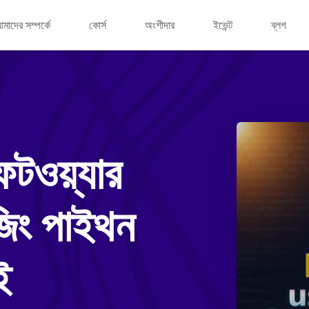
মাদের সম্পর্কে
কোর্স
অংশীদার
ইভেন্ট
ব্লগ
টওয়্যার
উজিং পাইথন
ই