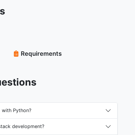
rs
Requirements
uestions
g with Python?
 stack development?