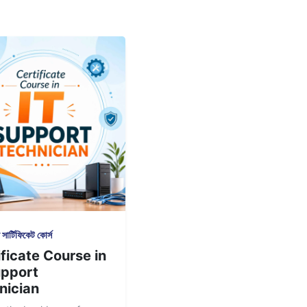
সার্টিফিকেট কোর্স
ficate Course in
upport
nician