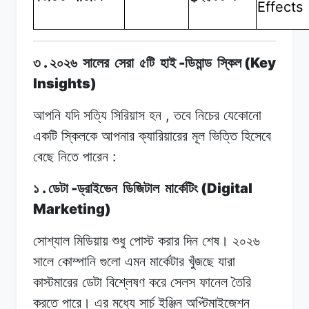
Effects
.
-
(Key
৩
২০২৬
সালের
সেরা
৫টি
হাই
ডিমান্ড
স্কিল
Insights)
,
আপনি যদি
সত্যি
সিরিয়াস
হন
তবে
নিচের যেকোনো
একটি
স্কিলকে
আপনার ক্যারিয়ারের
মূল
ভিত্তি
হিসেবে
:
বেছে
নিতে
পারেন
.
-
(Digital
১
ডেটা
ড্রাইভেন
ডিজিটাল
মার্কেটিং
Marketing)
সোশ্যাল মিডিয়ায়
শুধু
পোস্ট
করার দিন
শেষ।
২০২৬
সালে কোম্পানি গুলো
এমন
মার্কেটার
খুঁজছে যারা
কাস্টমারের
ডেটা
বিশ্লেষণ
করে সেলস
ফানেল
তৈরি
করতে
পারে। এর
মধ্যে
সার্চ
ইঞ্জিন
অপ্টিমাইজেশন