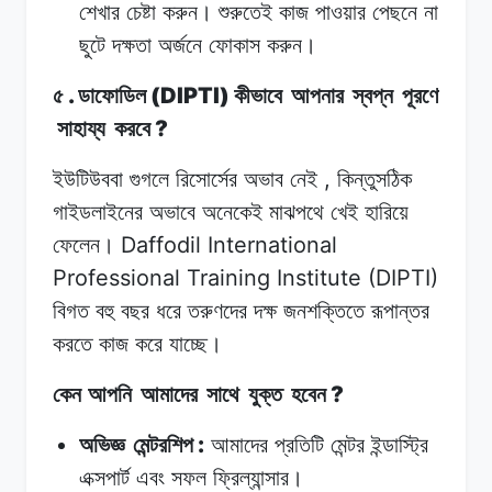
শেখার
চেষ্টা
করুন।
শুরুতেই
কাজ
পাওয়ার
পেছনে
না
ছুটে
দক্ষতা
অর্জনে
ফোকাস
করুন।
.
(DIPTI)
৫
ডাফোডিল
কীভাবে
আপনার
স্বপ্ন
পূরণে
?
সাহায্য
করবে
,
ইউটিউববা
গুগলে
রিসোর্সের
অভাব
নেই
কিন্তুসঠিক
গাইডলাইনের
অভাবে
অনেকেই
মাঝপথে
খেই
হারিয়ে
Daffodil International
ফেলেন।
Professional Training Institute (DIPTI)
বিগত
বহু
বছর ধরে
তরুণদের
দক্ষ
জনশক্তিতে
রূপান্তর
করতে
কাজ
করে
যাচ্ছে।
?
কেন আপনি
আমাদের
সাথে
যুক্ত
হবেন
:
অভিজ্ঞ
মেন্টরশিপ
আমাদের
প্রতিটি
মেন্টর
ইন্ডাস্ট্রি
এক্সপার্ট
এবং
সফল
ফ্রিল্যান্সার।