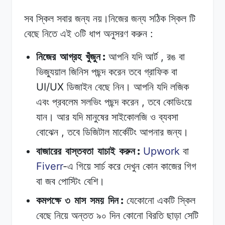
সব
স্কিল
সবার
জন্য
নয়।নিজের
জন্য
সঠিক
স্কিল টি
:
বেছে
নিতে
এই
৩টি ধাপ
অনুসরণ
করুন
:
,
নিজের
আগ্রহ
খুঁজুন
আপনি
যদি
আর্ট
রঙ
বা
ভিজ্যুয়াল
জিনিস
পছন্দ
করেন
তবে
গ্রাফিক
বা
UI/UX
ডিজাইন
বেছে
নিন।
আপনি
যদি
লজিক
,
এবং
প্রবলেম
সলভিং
পছন্দ
করেন
তবে
কোডিংয়ে
যান।
আর
যদি
মানুষের
সাইকোলজি
ও
ব্যবসা
,
বোঝেন
তবে
ডিজিটাল
মার্কেটিং
আপনার
জন্য।
:
Upwork
বাজারের
বাস্তবতা
যাচাই
করুন
বা
Fiverr
-
এ
গিয়ে
সার্চ
করে
দেখুন
কোন
কাজের
গিগ
বা
জব
পোস্টিং
বেশি।
:
কমপক্ষে
৩
মাস
সময়
দিন
যেকোনো
একটি
স্কিল
বেছে
নিয়ে
অন্তত
৯০
দিন
কোনো
বিরতি
ছাড়া
সেটি