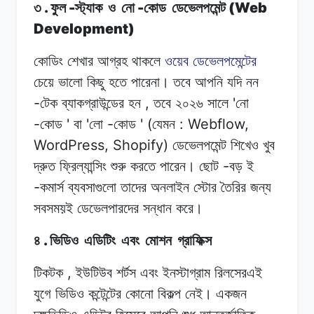
.
-
-
(Web
৩
ফুল
স্ট্যাক
ও
নো
কোড
ডেভেলপমেন্ট
Development)
কোডিং শেখার
আগ্রহ
থাকলে
ওয়েব
ডেভেলপমেন্টের
চেয়ে ভালো
কিছু
হতে
পারেনা।
তবে
আপনি
যদি নন
-
,
'
টেক
ব্যাকগ্রাউন্ডের
হন
তবে
২০২৬
সালে
নো
-
'
'
-
' (
: Webflow,
কোড
বা
লো
কোড
যেমন
WordPress, Shopify)
ডেভেলপমেন্ট
শিখেও
খুব
-
দ্রুত
ফ্রিল্যান্সিং শুরু
করতে
পারেন।
ছোট
বড়
ই
-
কমার্স ব্যবসাগুলো
তাদের
অনলাইন
স্টোর
তৈরির
জন্য
সবসময়ই
ডেভেলপারদের সন্ধান
করে।
.
৪
ভিডিও
এডিটিং
এবং
মোশন
গ্রাফিক্স
,
টিকটক
ইউটিউব
শর্টস
এবং
ইনস্টাগ্রাম
রিলসেরএই
যুগে
ভিডিও
কন্টেন্টের কোনো
বিকল্প
নেই।
একজন