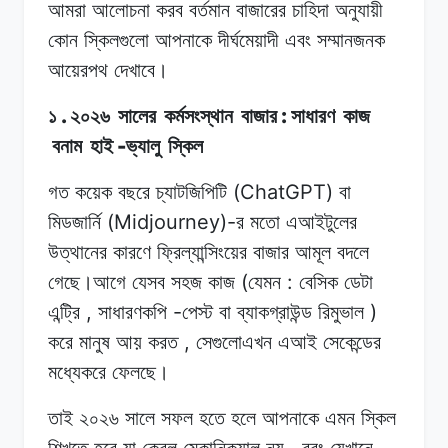
আমরা
আলোচনা
করব
বর্তমান
বাজারের চাহিদা
অনুযায়ী
কোন
স্কিলগুলো
আপনাকে দীর্ঘমেয়াদী
এবং
সম্মানজনক
আয়েরপথ
দেখাবে।
.
:
১
২০২৬
সালের
কর্মসংস্থান
বাজার
সাধারণ
কাজ
-
বনাম
হাই
ভ্যালু
স্কিল
(ChatGPT)
গত
কয়েক
বছরে
চ্যাটজিপিটি
বা
(Midjourney)-
মিডজার্নি
র
মতো
এআইটুলের
উত্থানের
কারণে
ফ্রিল্যান্সিংয়ের
বাজার
আমূল
বদলে
(
:
গেছে।আগে
যেসব
সহজ
কাজ
যেমন
বেসিক
ডেটা
,
-
)
এন্ট্রি
সাধারণকপি
পেস্ট
বা
ব্যাকগ্রাউন্ড
রিমুভাল
,
করে
মানুষ
আয়
করত
সেগুলোএখন
এআই
সেকেন্ডের
মধ্যেকরে
ফেলছে।
তাই ২০২৬
সালে
সফল
হতে হলে
আপনাকে
এমন
স্কিল
,
শিখতে হবে
যা
কেবল
মেকানিক্যাল নয়
বরং
যেখানে