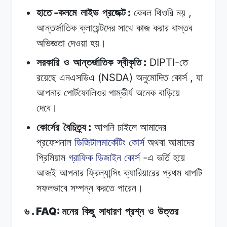
-
:
,
হাতে
কলমে
লাইভ
প্রজেক্ট
কেবল
থিওরি
নয়
আন্তর্জাতিক
ক্লায়েন্টদের
সাথে
কাজ
করার
বাস্তব
অভিজ্ঞতা
দেওয়া
হয়।
:
DIPTI-
সরকারি
ও
আন্তর্জাতিক
স্বীকৃতি
তে
(NSDA)
,
রয়েছে
এনএসডিএ
অনুমোদিত
কোর্স
যা
আপনার
পোর্টফোলিওর
গাম্ভীর্য
অনেক
বাড়িয়ে
দেবে।
:
কোর্সের
বৈচিত্র্য
আপনি
চাইলে
আমাদের
প্রফেশনাল
ডিজিটালমার্কেটিং
কোর্স
অথবা
আমাদের
-
প্রিমিয়াম
গ্রাফিক ডিজাইন
কোর্স
এ
ভর্তি
হয়ে
আজই
আপনার
ফ্রিল্যান্সিং
ক্যারিয়ারের
প্রথম
ধাপটি
সফলভাবে
সম্পন্ন
করতে
পারেন।
. FAQ:
৬
মনের
কিছু
সাধারণ
প্রশ্ন
ও
উত্তর