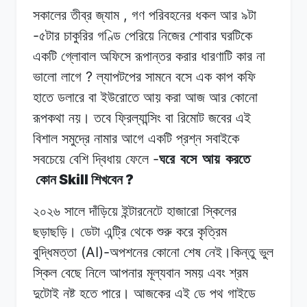
,
সকালের তীব্র
জ্যাম
গণ পরিবহনের
ধকল
আর
৯টা
-
৫টার
চাকুরির
গণ্ডি পেরিয়ে
নিজের
শোবার
ঘরটিকে
একটি
গ্লোবাল
অফিসে রূপান্তর
করার
ধারণাটি
কার না
?
ভালো
লাগে
ল্যাপটপের সামনে
বসে
এক
কাপ কফি
হাতে
ডলারে
বা ইউরোতে
আয়
করা
আজ আর
কোনো
রূপকথা
নয়। তবে
ফ্রিল্যান্সিং
বা
রিমোট
জবের এই
বিশাল
সমুদ্রে
নামার
আগে
একটি
প্রশ্ন সবাইকে
-
সবচেয়ে
বেশি
দ্বিধায়
ফেলে
ঘরে
বসে
আয়
করতে
Skill
?
কোন
শিখবেন
২০২৬ সালে
দাঁড়িয়ে
ইন্টারনেটে
হাজারো
স্কিলের
ছড়াছড়ি।
ডেটা
এন্ট্রি
থেকে শুরু
করে
কৃত্রিম
(AI)-
বুদ্ধিমত্তা
অপশনের
কোনো
শেষ
নেই।কিন্তু
ভুল
স্কিল
বেছে নিলে
আপনার
মূল্যবান
সময়
এবং
শ্রম
দুটোই
নষ্ট
হতে
পারে। আজকের
এই
ডে পথ
গাইডে