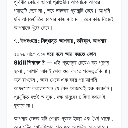
পৃথিবীর কোনো
ভালো
প্রতিষ্ঠান
আপনাকে আয়ের
,
গ্যারান্টি
দেবে
না
তবে দক্ষতার
গ্যারান্টি
দেবে।
আপনি
,
যদি
আন্তর্জাতিক মানের
কাজ
জানেন
তবে কাজ
নিজেই
আপনাকে
খুঁজে
নেবে।
.
:
,
৭
উপসংহার
সিদ্ধান্ত
আপনার
ভবিষ্যৎ
আপনার
২০২৬ সালে
এসে
ঘরে
বসে
আয়
করতে
কোন
Skill
?
—
শিখবেন
এই
প্রশ্নের
চেয়েও বড়
প্রশ্ন
,
হলো
আপনি
আজই শেখা
শুরু
করতে
প্রস্তুতকি
না।
,
মনে
রাখবেন
আজ
থেকে
এক
বছর পর
আপনি
আফসোস
করতেপারেন
যে
কেন
আজকেই শুরু
করেননি।
,
প্রযুক্তি
যতই
আসুক
দক্ষ মানুষের
চাহিদা
কখনোই
ফুরাবে
না।
,
আপনার ভেতর
যদি
শেখার
প্রবল ইচ্ছা
এবং
ধৈর্য
থাকে
তবে
সঠিক
মেন্টরশিপের
হাত ধরে
আপনিও
হতে
পারেন