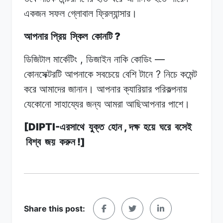
একজন সফল
গ্লোবাল
ফ্রিল্যান্সার।
?
আপনার প্রিয়
স্কিল
কোনটি
,
—
ডিজিটাল মার্কেটিং
ডিজাইন
নাকি
কোডিং
?
কোনসেক্টরটি
আপনাকে
সবচেয়ে
বেশি
টানে
নিচে কমেন্ট
করে
আমাদের
জানান। আপনার
ক্যারিয়ার
পরিকল্পনায়
যেকোনো
সাহায্যের
জন্য
আমরা
আছিআপনার
পাশে।
[DIPTI-
,
এরসাথে
যুক্ত
হোন
দক্ষ
হয়ে
ঘরে
বসেই
!]
বিশ্ব
জয়
করুন
Share this post: