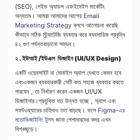
(SEO),
পেইড
অ্যাডস
এবংইমেইল
মার্কেটিং
Email
অন্যতম।
আমরা
আমাদের
আগের
Marketing Strategy
ব্লগে আলোচনা
করেছি
কীভাবে
সঠিক
স্ট্র্যাটেজি
ব্যবহার করে
ব্যবসায়িক
প্রবৃদ্ধি
৪২
গুণ
পর্যন্তবাড়ানো
সম্ভব।
.
/
(UI/UX Design)
২
ইউআই
ইউএক্স
ডিজাইন
একটি ওয়েবসাইট
বা
মোবাইল
অ্যাপ দেখতে
কেমন
হবে
এবংএকজন
ব্যবহারকারী
সেটি
কত
সহজে ব্যবহার
করতে
,
UI/UX
পারবেন
তা নির্ধারণ
করেন
একজন
,
ডিজাইনার।প্রযুক্তি
যত
উন্নত
হচ্ছে
অ্যাপ
এবং
Figma-
সফটওয়্যারের
চাহিদাও তত
বাড়ছে।
ফলে
এর
মতোডিজাইনিং
টুলস
জানা
পেশাদারদের
কদর এখন
বিশ্বজুড়ে।