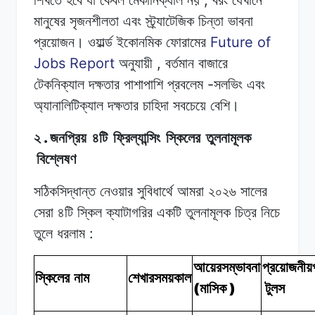
মানুষের সৃজনশীলতা
এবং
স্ট্র্যাটেজিক
চিন্তা ভাবনা
Future of
প্রয়োজন।
ওয়ার্ল্ড
ইকোনমিক
ফোরামের
Jobs Report
,
অনুযায়ী
বর্তমান
বাজারে
-
টেকনিক্যাল
দক্ষতার
পাশাপাশি
প্রবলেম
সলভিং
এবং
অ্যানালিটিক্যাল
দক্ষতার চাহিদা
সবচেয়ে
বেশি।
.
২
জনপ্রিয়
৪টি
ফ্রিল্যান্সিং
স্কিলের
তুলনামূলক
বিশ্লেষণ
সঠিকসিদ্ধান্ত
নেওয়ার
সুবিধার্থে
আমরা
২০২৬
সালের
সেরা
৪টি
স্কিল
ক্যাটাগরির একটি
তুলনামূলক
চিত্র
নিচে
:
তুলে
ধরলাম
আয়েরসম্ভাবনা
প্রয়োজনীয়প
স্কিলের নাম
শেখারসময়কাল
(
)
মাসিক
টুলস