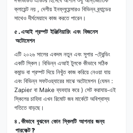
দক্ষভিডিও
এডিটর
হিসেবে
আপনি
শুধু
আন্তর্জাতিক
,
ক্লায়েন্ট
নয়
দেশীয়
ইনফ্লুয়েন্সারও
বিভিন্ন
ব্র্যান্ডের
সাথেও
দীর্ঘমেয়াদে
কাজ
করতে
পারেন।
.
৫
এআই
প্রম্পট
ইঞ্জিনিয়ারিং
এবং
বিজনেস
অটোমেশন
-
এটি ২০২৬
সালের
একদম
নতুন
এবং সুপার
ট্রেন্ডিং
একটি
স্কিল।
বিভিন্ন এআই
টুলকে
কীভাবে
সঠিক
কমান্ড
বা প্রম্পট
দিয়ে
নিখুঁত
কাজ করিয়ে
নেওয়া
যায়
(
:
এবং
বিভিন্ন সফটওয়্যারের
মাঝে
অটোমেশন
যেমন
Zapier
Make
)
বা
ব্যবহার
করে
সেট
করাযায়-এই
স্কিলের
চাহিদা এখন
রিমোট
জব
মার্কেটে
অবিশ্বাস্য
গতিতে
বাড়ছে।
.
৪
কীভাবে
বুঝবেন
কোন
স্কিলটি
আপনার
জন্য
?
পারফেক্ট