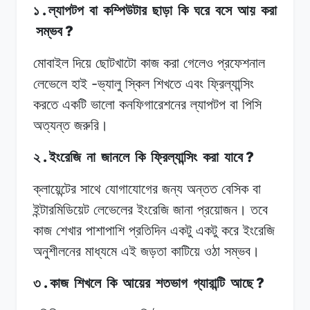
.
১
ল্যাপটপ
বা
কম্পিউটার
ছাড়া
কি
ঘরে
বসে
আয়
করা
?
সম্ভব
মোবাইল দিয়ে
ছোটখাটো
কাজ
করা
গেলেও প্রফেশনাল
-
লেভেলে
হাই
ভ্যালু
স্কিল শিখতে
এবং
ফ্রিল্যান্সিং
করতে একটি
ভালো
কনফিগারেশনের
ল্যাপটপ বা
পিসি
অত্যন্ত
জরুরি।
.
?
২
ইংরেজি
না
জানলে
কি
ফ্রিল্যান্সিং
করা
যাবে
ক্লায়েন্টের সাথে
যোগাযোগের
জন্য
অন্তত
বেসিক বা
ইন্টারমিডিয়েট
লেভেলের
ইংরেজি
জানা
প্রয়োজন।
তবে
কাজ
শেখার
পাশাপাশি
প্রতিদিন
একটু
একটু
করে ইংরেজি
অনুশীলনের
মাধ্যমে
এই
জড়তা
কাটিয়ে ওঠা
সম্ভব।
.
?
৩
কাজ
শিখলে
কি
আয়ের
শতভাগ
গ্যারান্টি
আছে