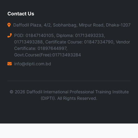
Contact Us
Daffodil Plaza, 4/2, Sobhanbag, Mirpur Road, Dhaka-1207
PGD: 01847140105, Diploma: 01713493233,
01713493288, Certificate Course: 01847334790, Vendor
Certificate: 01897644997,
Govt.Course(Free):01713493284
info@dipti.com.bd
©
2026
Daffodil International Professional Training Institute
(DIPTI). All Rights Reserved.