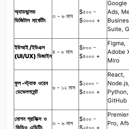
Google
$
-
Ads, Me
অ্যাডভান্সড
৫০০
-
৩
৬
মাস
$
+
Busines
ডিজিটাল
মার্কেটিং
৩০০০
Suite, 
Figma,
/
$
-
ইউআই
ইউএক্স
৮০০
-
Adobe 
৪
৮
মাস
(UI/UX)
$
+
ডিজাইন
৪০০০
Miro
React,
-
$
-
Node.js
ফুল
স্ট্যাক
ওয়েব
১০০০
-
৬
১২
মাস
$
+
Python,
ডেভেলপমেন্ট
৫০০০
GitHub
Premier
$
-
মোশন গ্রাফিক্স
ও
৪০০
-
Pro, Aft
৩
৬
মাস
$
+
ভিডিও
এডিটিং
২৫০০