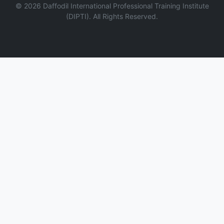
©
2026
Daffodil International Professional Training Institute
(DIPTI). All Rights Reserved.