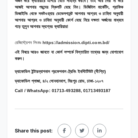
অর্জন করে ক্যারিয়ারে এগিয়ে যেতে সাহায্য করবে। তাই আর দেরী না করে
আজই আপনার পছন্দের স্কিলটি বেছে নিন। ডিজিটাল মার্কেটিং, গ্রাফিক
ডিজাইনিং থেকে সফটওয়্যার ডেভেলপমেন্ট আপনার আগ্রহ ও চাহিদা অনুযায়ী
আপনার আগ্রহ ও চাহিদা অনুযায়ী কোর্স বেছে নিয়ে দক্ষতা অর্জনের মাধ্যমে
গড়ে তুলুন আপনার স্বপ্নের ক্যারিয়ার!
রেজিস্ট্রেশন লিংকঃ
https://admission.dipti.com.bd/
এই বিষয়ে আরও জানতে বা কোর্স সম্পর্কে বিস্তারিত তথ্যের জন্য যোগাযোগ
করুন।
ড্যাফোডিল ইন্টারন্যাশনাল প্রফেশনাল ট্রেনিং ইনস্টিটিউট (দীপ্তি)
ড্যাফোডিল প্লাজা, ৪/২ সোবহানবাগ, মিরপুর রোড, ঢাকা-১২০৭
Call / WhatsApp: 01713-493288, 01713493187
Share this post: