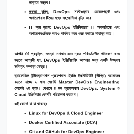
মাধ্যমে সম্ভব।
দক্ষতা বৃদ্ধি:
DevOps সফটওয়্যার ডেভেলপমেন্ট এবং
অপারেশনাল টিমের মধ্যে সহযোগিতা বৃদ্ধি করে।
IT ব্যয় হ্রাস:
DevOps ইঞ্জিনিয়াররা IT অবকাঠামো এবং
অপারেশনগুলিকে আরও কার্যকর করে খরচ কমাতে সাহায্য করে।
আপনি যদি প্রযুক্তি, সমস্যা সমাধান এবং দ্রুত পরিবর্তনশীল পরিবেশে কাজ
করতে আগ্রহী হন, DevOps ইঞ্জিনিয়ারিং আপনার জন্য একটি উজ্জ্বল
ভবিষ্যৎ সম্পন্ন ক্ষেত্র।
ড্যাফোডিল ইন্টারন্যাশনাল প্রফেশনাল ট্রেনিং ইনস্টিটিউট (দীপ্তি) আয়োজন
করতে যাচ্ছে ৬ মাস মেয়াদি Master DevOps Engineering
কোর্সের ২য় ব্যাচ। যেখানে ৪ জন প্রফেশনাল DevOps, System ও
Cloud ইঞ্জিনিয়ার কোর্সটি পরিচালনা করবেন।
এই কোর্সে যা যা থাকছেঃ
Linux for DevOps & Cloud Engineer
Docker Certified Associate (DCA)
Git and GitHub for DevOps Engineer