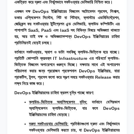
একত্রিত করে দ্রুত এবং নির্ভুলভাবে সফটওয়্যার ডেলিভারি নিশ্চিত করে।
একজন দক্ষ DevOps ইঞ্জিনিয়ারের বিজনেস অটোমেশন প্রসেস, লিনাক্স,
ডকার এপ্লিকেশন সিস্টেম, গিট বা গিটহাব, ক্লাস্টার এডমিনিস্ট্রেশন,
জেঙ্কিন্স ফর সফটওয়্যার ইন্টিগ্রেশন এন্ড ডেলিভারি, ক্লাউড কম্পিউটিং এর
পাশাপাশি ‍SaaS, PaaS এবং IaaS সহ বিভিন্ন বিষয়ে অভিজ্ঞতা থাকতে
হয়, আর তাই দক্ষ ও অভিজ্ঞতাসম্পন্ন DevOps ইঞ্জিনিয়ারের চাহিদা
প্রতিনিয়তই বেড়েই চলছে।
বর্তমানে সফটওয়্যার, অ্যাপ ও ডাটা সবকিছু ক্লাউড-ভিত্তিক হয়ে যাচ্ছে।
প্রতিটি কোম্পানি ব্যয়বহুল IT Infrastructure এর পরিবর্তে ক্লাউড-
ভিত্তিক বিজনেস অপারেশনে গুরুত্ব দিচ্ছে। দক্ষতার সাথে এই অপারেশন
পরিচালনা করার জন্য প্রয়োজন প্রফেশনাল DevOps ইঞ্জিনিয়ার, যারা
প্রাকটিস, টুলস, প্রসেস ফলো করে স্বল্প সময়ে সফটওয়্যার Release করার
লক্ষ্য নিয়ে কাজ করে।
DevOps ইঞ্জিনিয়ারদের চাহিদা ক্রমশ বৃদ্ধি পাচ্ছে কারণ:
ক্লাউড-ভিত্তিক অ্যাপ্লিকেশন বৃদ্ধি:
বর্তমানে বেশিরভাগ
অ্যাপ্লিকেশন ক্লাউড-ভিত্তিক, যার ফলে DevOps
ইঞ্জিনিয়ারদের চাহিদা বেড়েছে।
দ্রুত সফটওয়্যার ডেলিভারি:
প্রতিষ্ঠানগুলো দ্রুত এবং নির্ভুলভাবে
সফটওয়্যার ডেলিভারি করতে চায়, যা DevOps ইঞ্জিনিয়ারদের