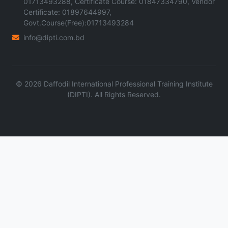
01713493288, Certificate Course: 01847334790, Vendor
Certificate: 01897644997,
Govt.Course(Free):01713493284
info@dipti.com.bd
©
2026
Daffodil International Professional Training Institute
(DIPTI). All Rights Reserved.