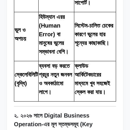
সাপোর্ট।
হিউম্যান এরর
(Human
সিস্টেম-চালিত চেকের
ভুল ও
Error) বা
কারণে ভুলের হার
অপচয়
মানুষের ভুলের
শূন্যের কাছাকাছি।
সম্ভাবনা বেশি।
ব্যবসা বড় করতে
ক্লাউড
স্কেলেবিলিটি
প্রচুর নতুন জনবল
আর্কিটেকচারের
(বৃদ্ধি)
ও অবকাঠামো
মাধ্যমে খুব সহজেই
লাগে।
স্কেল করা যায়।
২. ২০২৬ সালে Digital Business
Operation-এর মূল স্তম্ভসমূহ (Key