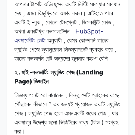
আপনার টার্গেট
অডিয়েন্সের
একটি
নির্দিষ্ট
সমস্যার সমাধান
,
দেয়
এমন
কিছুফ্রিতে
অফার
করুন।
এটিহতে
পারে
-
,
,
,
একটি
ই
বুক
কোনো
টেমপ্লেট
ডিসকাউন্ট
কোড
HubSpot-
অথবা
একটিফ্রি
কনসালটেশন।
,
এরমার্কেটিং
ডেটা
অনুযায়ী
যেসব
কোম্পানি
তাদের
,
ল্যান্ডিং
পেজে
ভ্যালুয়েবল
লিডম্যাগনেট
ব্যবহার
করে
তাদের
কনভার্শন রেট
অন্যদের
তুলনায়
বহুগুণ
বেশি।
.
-
(Landing
২
হাই
কনভার্টিং
ল্যান্ডিং
পেজ
Page)
ডিজাইন
,
লিডম্যাগনেট
তো
বানালেন
কিন্তু সেটি
গ্রাহকের
কাছে
?
পৌঁছাবেন
কীভাবে
এর
জন্যই
প্রয়োজন
একটি
ল্যান্ডিং
,
পেজ। ল্যান্ডিং
পেজ
হলো
এমনএকটি
ওয়েব
পেজ
যার
(
)
একমাত্র
উদ্দেশ্য
হলো
ভিজিটরের
তথ্য
লিড
সংগ্রহ
করা।