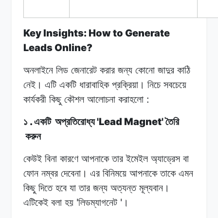
Key Insights: How to Generate
Leads Online?
অনলাইনে লিড
জেনারেট
করার
জন্য
কোনো জাদুর
কাঠি
নেই।
এটি একটি
ধারাবাহিক
প্রক্রিয়া।
নিচে
সবচেয়ে
:
কার্যকরী কিছু
কৌশল
আলোচনা
করাহলো
.
'Lead Magnet'
১
একটি
অপ্রতিরোধ্য
তৈরি
করুন
কেউই বিনা
কারণে
আপনাকে
তার
ইমেইল
অ্যাড্রেস বা
ফোন
নম্বর
দেবেনা।
এর
বিনিময়ে
আপনাকে তাকে
এমন
কিছু
দিতে হবে
যা
তার
জন্য অত্যন্ত
মূল্যবান।
'
'
এটিকেই
বলা
হয়
লিডম্যাগনেট
।