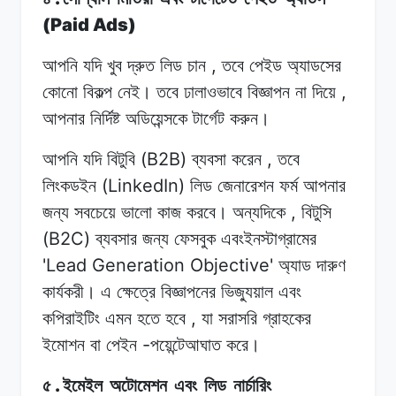
(Paid Ads)
,
আপনি যদি
খুব
দ্রুত
লিড চান
তবে
পেইড
অ্যাডসের
,
কোনো
বিকল্প
নেই।
তবে
ঢালাওভাবে বিজ্ঞাপন
না
দিয়ে
আপনার নির্দিষ্ট
অডিয়েন্সকে
টার্গেট
করুন।
(B2B)
,
আপনি যদি
বিটুবি
ব্যবসা
করেন
তবে
(LinkedIn)
লিংকডইন
লিড
জেনারেশন ফর্ম
আপনার
,
জন্য
সবচেয়ে
ভালো কাজ
করবে।
অন্যদিকে
বিটুসি
(B2C)
ব্যবসার
জন্য
ফেসবুক
এবংইনস্টাগ্রামের
'Lead Generation Objective'
অ্যাড দারুণ
কার্যকরী।
এ
ক্ষেত্রে
বিজ্ঞাপনের ভিজ্যুয়াল
এবং
,
কপিরাইটিং
এমন হতে
হবে
যা
সরাসরি গ্রাহকের
-
ইমোশন
বা
পেইন
পয়েন্টেআঘাত
করে।
.
৫
ইমেইল
অটোমেশন
এবং
লিড
নার্চারিং