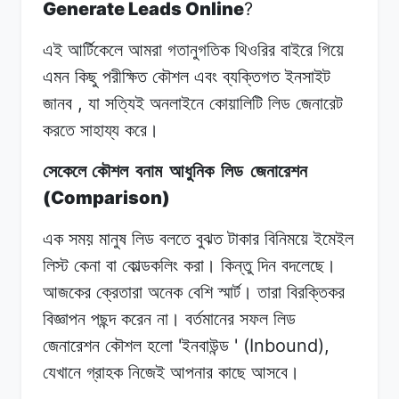
Generate Leads Online
?
এই
আর্টিকেলে
আমরা
গতানুগতিক
থিওরির বাইরে
গিয়ে
এমন
কিছু পরীক্ষিত
কৌশল
এবং
ব্যক্তিগত ইনসাইট
,
জানব
যা
সত্যিই
অনলাইনে কোয়ালিটি
লিড
জেনারেট
করতে সাহায্য
করে।
সেকেলে কৌশল
বনাম
আধুনিক
লিড
জেনারেশন
(Comparison)
এক সময় মানুষ
লিড
বলতে
বুঝত টাকার
বিনিময়ে
ইমেইল
লিস্ট
কেনা
বা
কোল্ডকলিং
করা।
কিন্তু
দিন বদলেছে।
আজকের
ক্রেতারা
অনেক
বেশি
স্মার্ট। তারা
বিরক্তিকর
বিজ্ঞাপন
পছন্দ
করেন
না।
বর্তমানের সফল
লিড
'
' (Inbound),
জেনারেশন
কৌশল হলো
ইনবাউন্ড
যেখানে
গ্রাহক
নিজেই
আপনার
কাছে
আসবে।