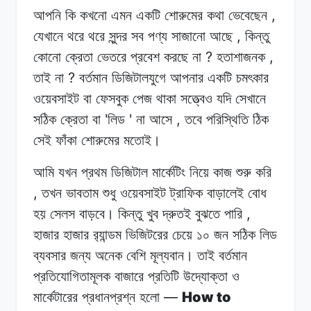
,
আপনি কি
কখনো
এমন
একটি শোরুমের
কথা
ভেবেছেন
,
যেখানে থরে
থরে
সুন্দর
সব পণ্য
সাজানো
আছে
কিন্তু
?
,
কোনো ক্রেতা
ভেতরে
প্রবেশ
করছে
না
হতাশাজনক
?
তাই
না
বর্তমান
ডিজিটালযুগে
আপনার
একটি
চমৎকার
ওয়েবসাইট বা
ফেসবুক
পেজ
থাকা
সত্ত্বেও যদি
সেখানে
'
'
,
সঠিক
ক্রেতা
বা
লিড
না
আসে
তবে পরিস্থিতি
ঠিক
সেই
ফাঁকা শোরুমের
মতোই।
আমি যখন
প্রথম
ডিজিটাল
মার্কেটিং
নিয়ে
কাজ
শুরু করি
,
তখন
ভাবতাম
শুধু ওয়েবসাইট
ট্রাফিক
বাড়ালেই
বোধ
,
হয়
সেলস
বাড়বে।
কিন্তু খুব
দ্রুতই
বুঝতে
পারি
হাজার
হাজার
র‍্যান্ডম
ভিজিটরের
চেয়ে
১০
জন সঠিক
লিড
ব্যবসার
জন্য অনেক
বেশি
মূল্যবান।
তাই বর্তমান
প্রতিযোগিতামূলক
বাজারে
প্রতিটি
উদ্যোক্তা
ও
—
How to
মার্কেটারের
প্রধানপ্রশ্ন
হলো