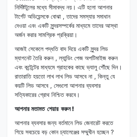
নির্দিষ্টটুলের
মধ্যে
সীমাবদ্ধ
নয়।
এটি
হলো আপনার
,
টার্গেট
অডিয়েন্সকে
বোঝা
তাদের
সমস্যার
সমাধান
দেওয়া
এবং
একটি
সুন্দরসম্পর্কের
মাধ্যমে
তাদের
আস্থা
অর্জন
করার
সামগ্রিক
প্রক্রিয়া।
আজই সেকেলে
পদ্ধতি
বাদ
দিয়ে
একটি সুন্দর
লিড
,
ম্যাগনেট
তৈরি করুন
ল্যান্ডিং
পেজ
অপটিমাইজ
করুন
এবং
কন্টেন্টের
মাধ্যমে
গ্রাহকের
কাছে
ভ্যালু
পৌঁছে দিন।
,
রাতারাতি
হয়তো
লাখ
লাখ লিড
আসবে
না
কিন্তু যে
,
কয়টি
লিড
আসবে
সেগুলো
আপনার
ব্যবসার
সত্যিকারের
গ্রোথ
নিশ্চিত
করবে।
!
আপনার মতামত
শেয়ার
করুন
আপনার ব্যবসার
জন্য
বর্তমানে
লিড জেনারেট
করতে
?
গিয়ে
সবচেয়ে বড়
কোন
চ্যালেঞ্জের
সম্মুখীন হচ্ছেন