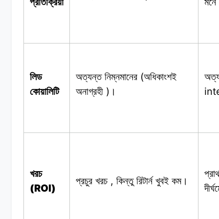
প্রতিক্রিয়া
মনে
(
লিড
অত্যন্ত নিম্নমানের
অধিকাংশই
অত্য
)
int
কোয়ালিটি
অনাগ্রহী
।
খরচ
প্রা
,
প্রচুর খরচ
কিন্তু
রিটার্ন
খুবই
কম।
(ROI)
দীর্ঘ