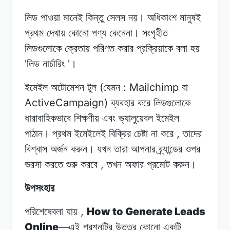
লিড পাওয়া
মানেই
কিন্তু
সেলস
নয়।
অধিকাংশ মানুষই
প্রথম
দেখায়
কোনো
পণ্য
কেনেনা।
সংগৃহীত
লিডগুলোকে
ক্রেতায়
পরিণত
করার
প্রক্রিয়াকে
বলা হয়
'
'
লিড
নার্চারিং
।
(
: Mailchimp
ইমেইল অটোমেশন
টুল
যেমন
বা
ActiveCampaign)
ব্যবহার করে
লিডগুলোকে
ধারাবাহিকভাবে
শিক্ষণীয়
এবং
ভ্যালুয়েবল
ইমেইল
,
পাঠান।
প্রথম
ইমেইলেই
বিক্রির
চেষ্টা
না
করে
তাদের
বিশ্বাস
অর্জন
করুন।
যখন
তারা
আপনার ব্র্যান্ডের
ওপর
,
ভরসা
করতে শুরু
করবে
তখন
অফার
প্রমোট করুন।
উপসংহার
,
How to Generate Leads
পরিশেষেবলা
যায়
Online
—
এই
প্রশ্নটির
উত্তর
কোনো
একটি