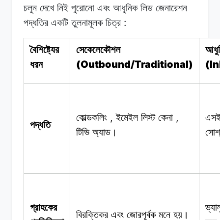
চলুন দেখে
নিই
পুরোনো
এবং আধুনিক
লিড
জেনারেশন
:
পদ্ধতির একটি
তুলনামূলক
চিত্র
বৈশিষ্ট্যের
সেকেলেকৌশল
আধু
(Outbound/Traditional)
(I
ধরন
,
,
কোল্ডকলিং
ইমেইল
লিস্ট
কেনা
এস
পদ্ধতি
টিভি
অ্যাড।
সোশ
গ্রাহকের
ভ্যা
বিরক্তিকর এবং
জোরপূর্বক
মনে
হয়।