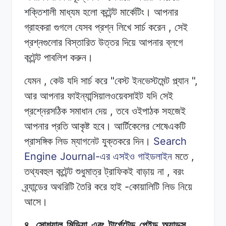
শক্তিশালী
মাধ্যম
হলো
কন্টেন্ট
মার্কেটিং। আপনার
,
গ্রাহকরা
গুগলে
যেসব
প্রশ্ন
লিখে সার্চ
করেন
সেই
প্রশ্নগুলোর
বিস্তারিত উত্তর
দিয়ে
আপনার
ব্লগে
কন্টেন্ট
পাবলিশ
করুন।
,
"
",
যেমন
কেউ
যদি
সার্চ
করে
বেস্ট
ইনভেস্টমেন্ট
প্ল্যান
আর
আপনার
ফাইন্যান্সিয়ালওয়েবসাইট
যদি
সেই
,
প্রশ্নেরসঠিক
সমাধান
দেয়
তবে
ওইপাঠক
সহজেই
আপনার
প্রতি
আকৃষ্ট
হবে।
আর্টিকেলের
শেষেএকটি
Search
প্রাসঙ্গিক
লিড
ম্যাগনেট
যুক্তকরে
দিন।
Engine Journal-
,
এর
এসইও
গাইডলাইন
মতে
,
তথ্যবহুল
কন্টেন্ট
শুধুমাত্র
ট্রাফিকই
বাড়ায়
না
বরং
-
ব্র্যান্ডের অথরিটি
তৈরি
করে
হাই
কোয়ালিটি
লিড
নিয়ে
আসে।
.
৪
সোশ্যাল
মিডিয়া
এবং
টার্গেটেড
পেইড
অ্যাডস