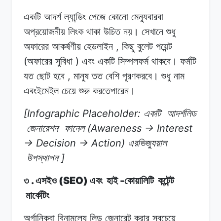
একটি আদর্শ
ল্যান্ডিং
পেজে
কোনো
মেন্যুবারবা
অপ্রয়োজনীয়
লিংক
থাকা
উচিত নয়।
সেখানে
শুধু
,
অফারের
আকর্ষণীয় হেডলাইন
কিছু
বুলেট
পয়েন্ট
(
)
অফারের
সুবিধা
এবং
একটি
সিম্পলফর্ম
থাকবে।
ফর্মটি
,
যত
ছোট
হবে
মানুষ
তত
বেশি
পূরণকরবে।
শুধু
নাম
এবংইমেইল
চেয়ে
শুরু
করতেপারেন।
[Infographic Placeholder:
একটি
আদর্শলিড
(Awareness -> Interest
জেনারেশন
ফানেল
-> Decision -> Action)
এরভিজ্যুয়াল
]
উপস্থাপন
.
(SEO)
-
৩
এসইও
এবং
হাই
কোয়ালিটি
কন্টেন্ট
মার্কেটিং
অর্গানিকবা
বিনামূল্যে
লিড
জেনারেট
করার সবচেয়ে