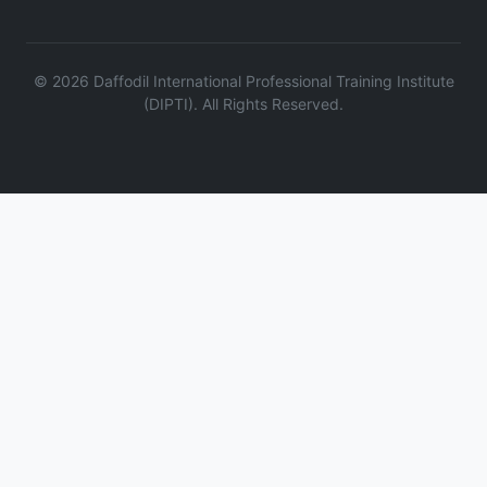
©
2026
Daffodil International Professional Training Institute
(DIPTI). All Rights Reserved.