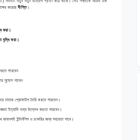
 সর্বদাই নতুন নতুন উদ্যোগ গ্রহণ করে থাকে। সেই লক্ষ্যকে আরও এক
বাক্ষর করেছে
দীপ্তি
।
্ধি করা।
া বৃদ্ধি করা।
ি করতে পারবেন
রার সুযোগ পাবেন
ধন করে তাদের প্রোফাইল তৈরি করতে পারবেন।
িজ্ঞতা ইত্যাদি তথ্য উল্লেখ করতে পারবেন।
থে মানানসই ইন্টার্নশিপ ও চাকরির জন্য সহায়তা পাবে।