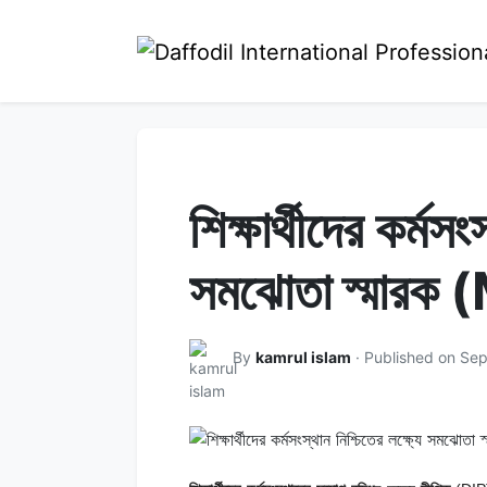
শিক্ষার্থীদের কর্মসং
সমঝোতা স্মারক 
By
kamrul islam
· Published on Se