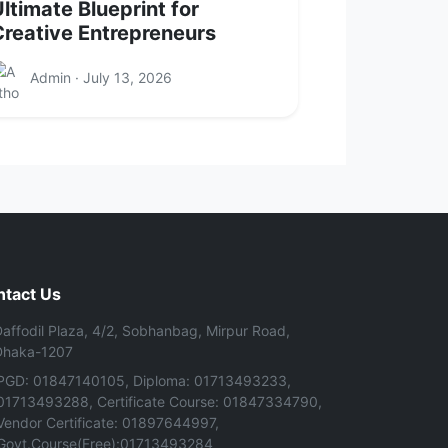
ltimate Blueprint for
Creative Entrepreneurs
Admin · July 13, 2026
ntact Us
affodil Plaza, 4/2, Sobhanbag, Mirpur Road,
Dhaka-1207
PGD: 01847140105, Diploma: 01713493233,
01713493288, Certificate Course: 01847334790,
Vendor Certificate: 01897644997,
Govt.Course(Free):01713493284