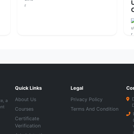
U
Quick Links
Legal
Co
About Us
Privacy Policy
D
te, a
ent
Courses
Terms And Condition
Certificate
Verification