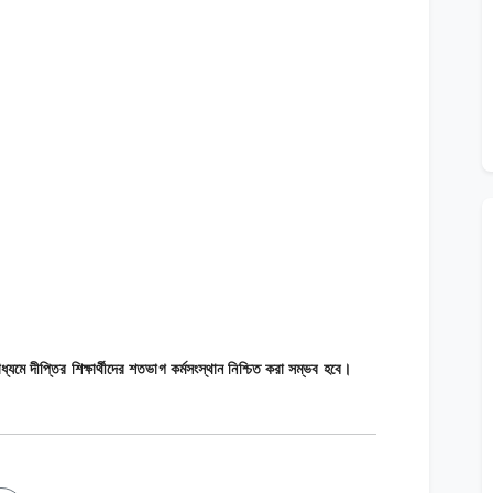
্যমে দীপ্তির শিক্ষার্থীদের শতভাগ কর্মসংস্থান নিশ্চিত করা সম্ভব হবে।