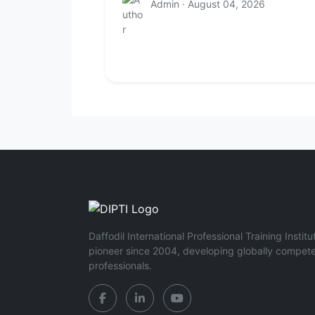
Admin · August 04, 2026
Daffodil International Professional Training Institu
pioneer since 2004, developing globally compet
professionals.