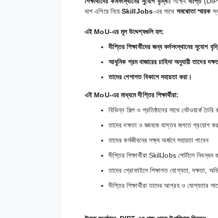
শিক্ষার্থীদের কর্মসংস্থানের সুযোগ বৃদ্ধি
র লক্ষ্যে
দীপ্তি
(DIPT)
ধাপ এগিয়ে নিয়ে
SkillJobs
-এর সাথে
সমঝোতা স্মারক
স্
এই MoU-এর মূল উদ্দেশ্যগুলি হল:
দীপ্তির শিক্ষার্থীদের জন্য কর্মসংস্থানের সুযোগ বৃদ
আধুনিক শ্রম বাজারের চাহিদা অনুযায়ী তাদের দক্ষত
তাদের পেশাগত বিকাশে সহায়তা করা।
এই MoU-এর মাধ্যমে দীপ্তির শিক্ষার্থীরা:
বিভিন্ন শিল্প ও প্রতিষ্ঠানের সাথে নেটওয়ার্ক তৈর
তাদের দক্ষতা ও জ্ঞানকে বাস্তব জগতে প্রয়োগ ক
তাদের কর্মজীবনের লক্ষ্য অর্জনে সহায়তা পাবেন
দীপ্তির শিক্ষার্থীরা SkillJobs পোর্টালে নিবন্
তাদের প্রোফাইলে শিক্ষাগত যোগ্যতা, দক্ষতা, অভ
দীপ্তির শিক্ষার্থীরা তাদের আগ্রহ ও যোগ্যতার সা