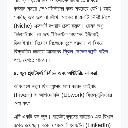
বর্তমান সময়ে স্পেশালিস্টদের কদর সবচেয়ে বেশি। তাই
সবকিছু অল্প অল্প না শিখে, যেকোনো একটি নির্দিষ্ট নিশে
(Niche) এক্সপার্ট হওয়ার চেষ্টা করুন। যেমন শুধু
"ডিজাইনার" না হয়ে "ফিনটেক অ্যাপের ইউআই
ডিজাইনার" হিসেবে নিজেকে তুলে ধরুন। এ বিষয়ে
বিস্তারিত জানতে আমাদের
স্কিল ডেভেলপমেন্ট গাইড
পড়ে দেখতে পারেন।
৪. ভুল প্ল্যাটফর্ম নির্বাচন এবং আউটরিচ না করা
অধিকাংশ নতুন ফ্রিল্যান্সার মনে করেন ফাইবার
(Fiverr) বা আপওয়ার্কই (Upwork) ফ্রিল্যান্সিংয়ের
শেষ কথা।
এটি একটি বড় ভুল। মার্কেটপ্লেসের বাইরেও এক বিশাল
জগত রয়েছে। বর্তমান সময়ে লিংকডইন (LinkedIn)