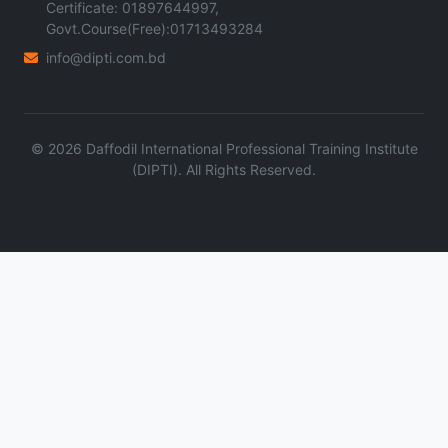
Certificate: 01897644997,
Govt.Course(Free):01713493284
info@dipti.com.bd
©
2026
Daffodil International Professional Training Institute
(DIPTI). All Rights Reserved.