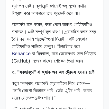
স্যাম্পল নেই। ক্লায়েন্ট কখনোই শুধু মুখের কথায়
বিশ্বাস করে আপনাকে তার প্রজেক্ট দেবে না।
অনেকেই মনে করেন, কাজ পেলে তারপর পোর্টফোলিও
বানাবেন। এটি সম্পূর্ণ ভুল ধারণা। প্র্যাকটিস করার সময়
তৈরি করা ডামি প্রজেক্টগুলো দিয়েই একটি চমৎকার
পোর্টফোলিও সাজিয়ে ফেলুন। ডিজাইনার হলে
Behance
বা ড্রিবালে, আর ডেভেলপার হলে গিটহাবে
(GitHub) নিজের কাজের শোকেস তৈরি করুন।
৩. "সবজান্তা" বা জ্যাক অব অল ট্রেডস হওয়ার চেষ্টা
নতুন অবস্থায় অনেকেই প্রোফাইলে লিখে রাখেন—
"আমি লোগো ডিজাইন পারি, ডেটা এন্ট্রি পারি, আবার
ওয়েব ডেভেলপমেন্টও পারি।"
এটি ক্লায়েন্টের মনে নেতিবাচক ধারণা তৈরি করে।