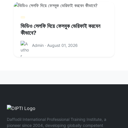
ভিডিও সেলফি দিয়ে ফেসবুক ভেরিফাই করবেন
কীভাবে?
Admin · August 01, 2026
Daffodil International Professional Training Institute, a
pioneer since 2004, developing globally competent