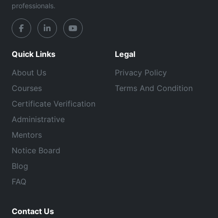
professionals.
Quick Links
Legal
About Us
Privacy Policy
Courses
Terms And Condition
Certificate Verification
Administrative
Mentors
Notice Board
Blog
FAQ
Contact Us