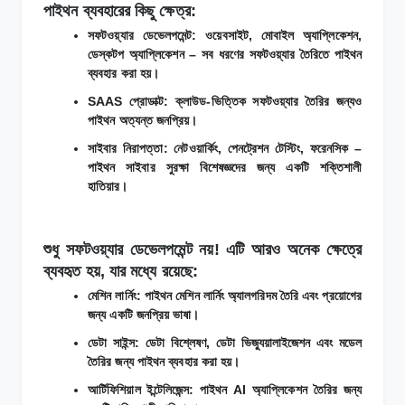
পাইথন ব্যবহারের কিছু ক্ষেত্র:
সফটওয়্যার ডেভেলপমেন্ট: ওয়েবসাইট, মোবাইল অ্যাপ্লিকেশন,
ডেস্কটপ অ্যাপ্লিকেশন – সব ধরণের সফটওয়্যার তৈরিতে পাইথন
ব্যবহার করা হয়।
SAAS প্রোডাক্ট: ক্লাউড-ভিত্তিক সফটওয়্যার তৈরির জন্যও
পাইথন অত্যন্ত জনপ্রিয়।
সাইবার নিরাপত্তা: নেটওয়ার্কিং, পেনট্রেশন টেস্টিং, ফরেনসিক –
পাইথন সাইবার সুরক্ষা বিশেষজ্ঞদের জন্য একটি শক্তিশালী
হাতিয়ার।
শুধু সফটওয়্যার ডেভেলপমেন্ট নয়! এটি আরও অনেক ক্ষেত্রে
ব্যবহৃত হয়, যার মধ্যে রয়েছে:
মেশিন লার্নিং: পাইথন মেশিন লার্নিং অ্যালগরিদম তৈরি এবং প্রয়োগের
জন্য একটি জনপ্রিয় ভাষা।
ডেটা সাইন্স: ডেটা বিশ্লেষণ, ডেটা ভিজ্যুয়ালাইজেশন এবং মডেল
তৈরির জন্য পাইথন ব্যবহার করা হয়।
আর্টিফিশিয়াল ইন্টেলিজেন্স: পাইথন AI অ্যাপ্লিকেশন তৈরির জন্য