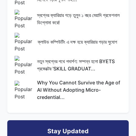
স্বপ্নের ক্যারিয়ার গড়ে তুলুন ১ বছর মেয়াদি প্রফেশনাল
ডিপ্লোমা করে!
ক্লাউড কম্পিউটিং এ দক্ষ হয়ে ক্যারিয়ার গড়ার সুযোগ
নতুন স্বপ্নের পথে পদার্পণ: সম্পন্ন হলো BYETS
প্রজেক্টের 'SKILL GRADUAT...
Why You Cannot Survive the Age of
AI Without Adopting Micro-
credential...
Stay Updated