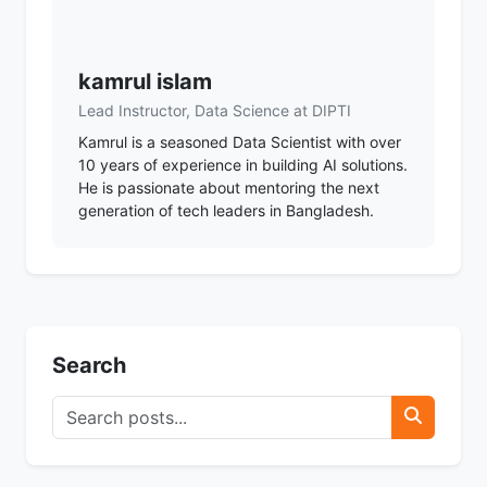
kamrul islam
Lead Instructor, Data Science at DIPTI
Kamrul is a seasoned Data Scientist with over
10 years of experience in building AI solutions.
He is passionate about mentoring the next
generation of tech leaders in Bangladesh.
Search