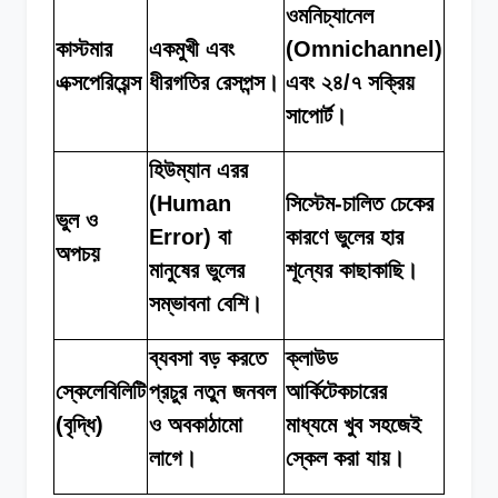
ওমনিচ্যানেল
কাস্টমার
একমুখী এবং
(Omnichannel)
এক্সপেরিয়েন্স
ধীরগতির রেসপন্স।
এবং ২৪/৭ সক্রিয়
সাপোর্ট।
হিউম্যান এরর
(Human
সিস্টেম-চালিত চেকের
ভুল ও
Error) বা
কারণে ভুলের হার
অপচয়
মানুষের ভুলের
শূন্যের কাছাকাছি।
সম্ভাবনা বেশি।
ব্যবসা বড় করতে
ক্লাউড
স্কেলেবিলিটি
প্রচুর নতুন জনবল
আর্কিটেকচারের
(বৃদ্ধি)
ও অবকাঠামো
মাধ্যমে খুব সহজেই
লাগে।
স্কেল করা যায়।