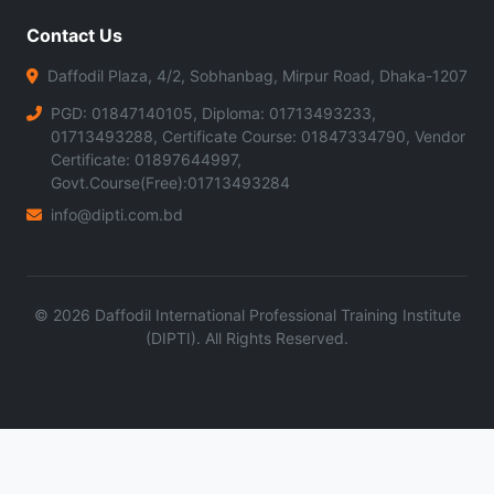
Contact Us
Daffodil Plaza, 4/2, Sobhanbag, Mirpur Road, Dhaka-1207
PGD: 01847140105, Diploma: 01713493233,
01713493288, Certificate Course: 01847334790, Vendor
Certificate: 01897644997,
Govt.Course(Free):01713493284
info@dipti.com.bd
©
2026
Daffodil International Professional Training Institute
(DIPTI). All Rights Reserved.