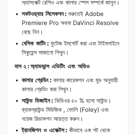
অ্যাসপেক্ট
রেশিও
এবং
কালার
স্পেস
সম্পর্কে
জানুন।
:
Adobe
সফটওয়্যার
সিলেকশন
শুরুতেই
Premiere Pro
DaVinci Resolve
অথবা
বেছে
নিন।
:
বেসিক
কাটিং
ফুটেজ
ইমপোর্ট
করা
এবং
টাইমলাইনে
সিকুয়েন্স
সাজানো
শিখুন।
:
মাস ২
অ্যাডভান্স
এডিটিং
এবং
অডিও
:
কালার
গ্রেডিং
কালার
কারেকশন
এবং
মুড
অনুযায়ী
কালার
গ্রেডিং
করা
শিখুন।
:
%
সাউন্ড
ডিজাইন
ভিডিওর
৫০
হলো
সাউন্ড।
,
(Foley)
ব্যাকগ্রাউন্ড
মিউজিক
ফোলি
এবং
নয়েজ
রিডাকশন
আয়ত্ত
করুন।
:
ট্রানজিশন
ও
এফেক্টস
কীভাবে
এক
শট
থেকে