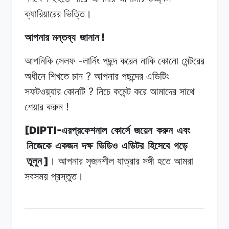
ক্যারিয়ারের
ভিত্তি।
!
আপনার মন্তব্য
জানান
-
আপনিকি
সেলফ
লার্নিং
পছন্দ করেন
নাকি
কোনো
মেন্টরের
?
অধীনে
শিখতে
চান
আপনার
পছন্দের এডিটিং
?
সফটওয়্যার
কোনটি
নিচে
কমেন্ট
করে আমাদের
সাথে
!
শেয়ার
করুন
[DIPTI-
এরপ্রফেশনাল
কোর্সে
জয়েন
করুন
এবং
নিজেকে
একজন
দক্ষ
ভিডিও
এডিটর
হিসেবে
গড়ে
]
তুলুন
।
আপনার
সৃজনশীল যাত্রার
সঙ্গী
হতে
আমরা
সবসময় প্রস্তুত।