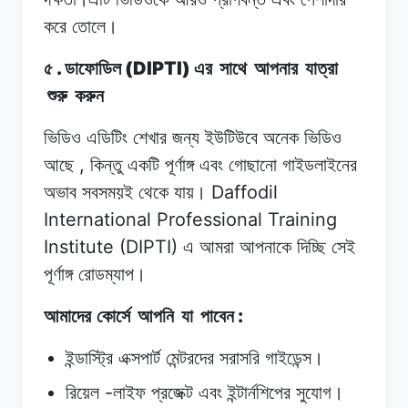
করে
তোলে।
.
(DIPTI)
৫
ডাফোডিল
এর
সাথে
আপনার
যাত্রা
শুরু
করুন
ভিডিও এডিটিং
শেখার
জন্য
ইউটিউবে
অনেক ভিডিও
,
আছে
কিন্তু
একটি পূর্ণাঙ্গ
এবং
গোছানো
গাইডলাইনের
Daffodil
অভাব
সবসময়ই
থেকে
যায়।
International Professional Training
Institute (DIPTI)
এ আমরা
আপনাকে
দিচ্ছি
সেই
পূর্ণাঙ্গ
রোডম্যাপ।
:
আমাদের কোর্সে
আপনি
যা
পাবেন
ইন্ডাস্ট্রি
এক্সপার্ট
মেন্টরদের
সরাসরি
গাইডেন্স।
-
রিয়েল
লাইফ
প্রজেক্ট
এবং
ইন্টার্নশিপের
সুযোগ।