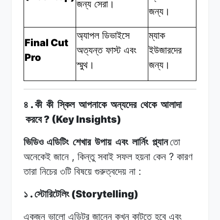
জন্য
সেরা।
জন্য।
অ্যাপল ডিভাইসে
ম্যাক
Final Cut
অত্যন্ত
ফাস্ট
এবং
ইউজারদের
Pro
স্মুথ।
জন্য।
.
৪
কী
কী
স্কিল
আপনাকে
অন্যদের
থেকে
আলাদা
? (Key Insights)
করবে
ভিডিও এডিটিং
শেখার
উপায়
এবং
লার্নিং
প্ল্যান
তো
,
?
অনেকেই
জানে
কিন্তু
সবাই
সফল
হয়না
কেন
কারণ
:
তারা নিচের
৩টি
বিষয়ে
গুরুত্বদেয়
না
.
(Storytelling)
১
স্টোরিটেলিং
একজন ভালো
এডিটর
জানেন
কখন
কাটতে
হবে এবং