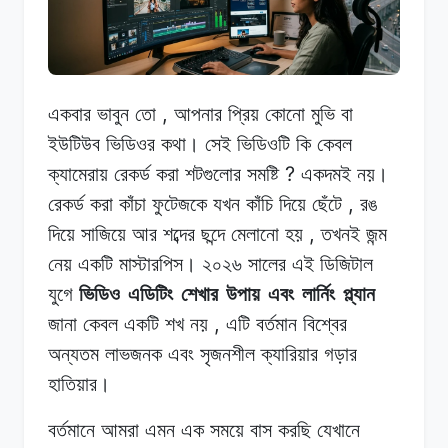
,
একবার ভাবুন
তো
আপনার
প্রিয় কোনো
মুভি
বা
ইউটিউব ভিডিওর
কথা।
সেই
ভিডিওটি কি
কেবল
?
ক্যামেরায়
রেকর্ড করা
শটগুলোর
সমষ্টি
একদমই
নয়।
,
রেকর্ড
করা কাঁচা
ফুটেজকে
যখন
কাঁচি
দিয়ে ছেঁটে
রঙ
,
দিয়ে
সাজিয়ে আর
শব্দের
ছন্দে
মেলানো
হয়
তখনই
জন্ম
নেয়
একটি
মাস্টারপিস।
২০২৬ সালের
এই
ডিজিটাল
যুগে
ভিডিও
এডিটিং
শেখার
উপায়
এবং
লার্নিং
প্ল্যান
,
জানা
কেবল
একটি শখ
নয়
এটি
বর্তমান বিশ্বের
অন্যতম
লাভজনক
এবং
সৃজনশীল
ক্যারিয়ার গড়ার
হাতিয়ার।
বর্তমানে আমরা
এমন
এক
সময়ে বাস
করছি
যেখানে