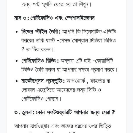
অন্য
শটে
স্মুথলি
যেতে
হয়
তা
শিখুন।
:
মাস ৩
পোর্টফোলিও
এবং
স্পেশালাইজেশন
:
নিজের
স্টাইল
তৈরি
আপনি
কি
সিনেমাটিক
এডিটিং
-
করবেন
নাকি
ফাস্ট
পেসড
সোশ্যাল
মিডিয়া
ভিডিও
?
তা
ঠিক
করুন।
:
-
পোর্টফোলিও
বিল্ডিং
অন্তত
৫টি
হাই
কোয়ালিটি
ভিডিও
তৈরি
করুন
যা
আপনার
দক্ষতা
প্রমাণ
করবে।
:
,
মার্কেটপ্লেস
প্রস্তুতি
আপওয়ার্ক
ফাইভার
বা
লোকাল
এজেন্সিতে
আবেদনের
জন্য
সিভি
ও
পোর্টফোলিও
গোছান।
.
:
?
৩
তুলনা
কোন
সফটওয়্যারটি
আপনার
জন্য
সেরা
আপনার হার্ডওয়্যার
এবং
কাজের
ধরণের ওপর
ভিত্তি