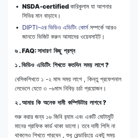
NSDA-certified
কারিকুলাম
যা
আপনার
সিভির
মান
বাড়াবে।
DIPTI-
এর ভিডিও
এডিটিং
কোর্স
সম্পর্কে
আরও
জানতে
ভিজিট
করুন
আমাদের
ওয়েবসাইট।
. FAQ:
৬
সাধারণ
কিছু
প্রশ্ন
.
?
১
ভিডিও
এডিটিং
শিখতে
কতদিন
সময়
লাগে
-
,
বেসিকশিখতে
১
২
মাস সময়
লাগে
কিন্তু
প্রফেশনাল
-
লেভেলে
যেতে
৩
৬মাস
নিবিড়
চর্চা
প্রয়োজন।
.
?
২
আমার
কি
অনেক
দামী
কম্পিউটার
লাগবে
শুরু করার
জন্য
১৬
জিবি র‍্যাম
এবং
একটি
মোটামুটি
মানের
গ্রাফিক
কার্ড
থাকা
ভালো।
তবে দামী
পিসি
না
,
থাকলেও শিখতে
পারবেন
শুধু
রেন্ডারিংয়ে
একটু সময়