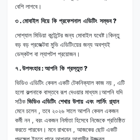
বেশি
লাগবে।
.
?
৩
মোবাইল
দিয়ে
কি
প্রফেশনাল
এডিটিং
সম্ভব
সোশ্যাল মিডিয়া
কন্টেন্টের
জন্য
মোবাইল
যথেষ্ট।কিন্তু
বড়
বড়
প্রজেক্টবা
মুভি
এডিটিংয়ের
জন্য অবশ্যই
ডেস্কটপ
বা
ল্যাপটপ
প্রয়োজন।
.
:
?
৭
উপসংহার
আপনি
কি
প্রস্তুত
,
ভিডিও এডিটিং
কেবল
একটি
টেকনিক্যাল কাজ
নয়
এটি
হলো কল্পনাকে
বাস্তবে
রূপ
দেওয়ার
মাধ্যম।আপনি
যদি
সঠিক
ভিডিও এডিটিং
শেখার
উপায়
এবং
লার্নিং
প্ল্যান
,
মেনে
চলেন
তবে ২০২৬
সালে
আপনি
কেবল একজন
,
কর্মী
নন
বরং
একজন নির্মাতা
হিসেবে
নিজেকে
প্রতিষ্ঠিত
,
করতে
পারবেন।
মনে রাখবেন
আজকের
ছোট
একটি
পদক্ষেপ ইহতে
পারে
আপনার
আগামীর উজ্জ্বল