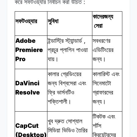
:
করে
সফটওয়্যার
নির্বাচন করা
উচিত
কাদেরজন্য
সফটওয়্যার
সুবিধা
সেরা
Adobe
,
ইন্ডাস্ট্রি স্ট্যান্ডার্ড
সবধরণের
Premiere
প্রচুর
প্লাগিন
পাওয়া
এডিটিংয়ের
Pro
যায়।
জন্য।
কালার গ্রেডিংয়ের
কালারিস্ট এবং
DaVinci
জন্য
বিশ্বসেরা
এবং
সিনেমাটো
Resolve
ফ্রি
ভার্সনটিও
গ্রাফারদের
শক্তিশালী।
জন্য।
টিকটক এবং
খুব দ্রুত
সোশ্যাল
CapCut
শর্টস
মিডিয়া
ভিডিও
তৈরির
(Desktop)
ক্রিয়েটরদের