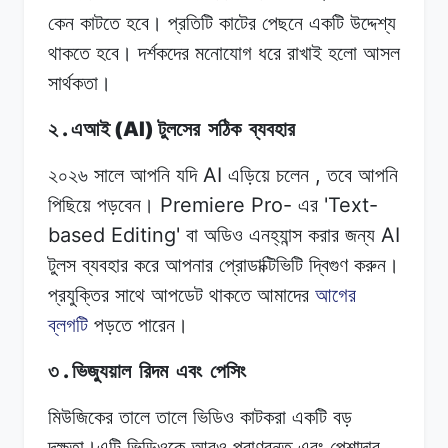
কেন
কাটতে
হবে। প্রতিটি
কাটের
পেছনে
একটি
উদ্দেশ্য
থাকতে হবে।
দর্শকদের
মনোযোগ
ধরে
রাখাই
হলো আসল
সার্থকতা।
.
(AI)
২
এআই
টুলসের
সঠিক
ব্যবহার
AI
,
২০২৬ সালে
আপনি
যদি
এড়িয়ে চলেন
তবে
আপনি
Premiere Pro-
'Text-
পিছিয়ে পড়বেন।
এর
based Editing'
AI
বা
অডিও
এনহ্যান্স করার
জন্য
টুলস
ব্যবহার
করে আপনার
প্রোডাক্টিভিটি
দ্বিগুণ
করুন।
প্রযুক্তির
সাথে
আপডেট
থাকতে আমাদের
আগের
ব্লগটি
পড়তে
পারেন।
.
৩
ভিজ্যুয়াল
রিদম
এবং
পেসিং
মিউজিকের তালে
তালে
ভিডিও
কাটকরা
একটি
বড়
দক্ষতা।এটি
ভিডিওকে
আরও
প্রাণবন্ত
এবং পেশাদার