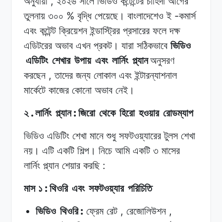
,
অনুযায়ী
২০২৬
সালে
ভিডিও কন্টেন্টের
চাহিদা
আগের
%
-
তুলনায়
৩০০
বৃদ্ধি
পেয়েছে।
বাংলাদেশেও
ই
কমার্স
এবং কন্টেন্ট
ক্রিয়েশন
ইন্ডাস্ট্রির
প্রসারের
ফলে
দক্ষ
এডিটরের অভাব
এখন
প্রকট।
যারা সঠিকভাবে
ভিডিও
এডিটিং
শেখার
উপায়
এবং
লার্নিং
প্ল্যান
অনুসরণ
,
করছেন
তাদের
জন্য
লোকাল
এবং ইন্টারন্যাশনাল
মার্কেটে
কাজের
কোনো
অভাব
নেই।
.
:
২
লার্নিং
প্ল্যান
জিরো
থেকে
হিরো
হওয়ার
রোডম্যাপ
ভিডিও এডিটিং
শেখা
মানে
শুধু সফটওয়্যারের
টুলস
শেখা
নয়। এটি
একটি
শিল্প।
নিচে আমি
একটি
৩
মাসের
:
লার্নিং
প্ল্যান
শেয়ার
করছি
:
মাস ১
থিওরি
এবং
সফটওয়্যার
পরিচিতি
:
,
,
ভিডিও
থিওরি
ফ্রেম
রেট
রেজোলিউশন