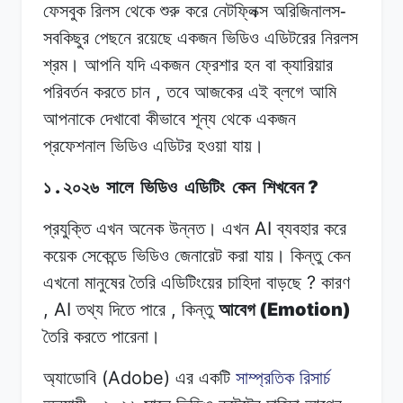
ফেসবুক রিলস
থেকে
শুরু
করে নেটফ্লিক্স
অরিজিনালস-
সবকিছুর
পেছনে
রয়েছে
একজন
ভিডিও
এডিটরের নিরলস
শ্রম।
আপনি
যদি
একজন ফ্রেশার
হন
বা
ক্যারিয়ার
,
পরিবর্তন
করতে
চান
তবে আজকের
এই
ব্লগে
আমি
আপনাকে
দেখাবো
কীভাবে
শূন্য
থেকে
একজন
প্রফেশনাল ভিডিও
এডিটর
হওয়া
যায়।
.
?
১
২০২৬
সালে
ভিডিও
এডিটিং
কেন
শিখবেন
AI
প্রযুক্তি এখন
অনেক
উন্নত।
এখন
ব্যবহার
করে
কয়েক
সেকেন্ডে ভিডিও
জেনারেট
করা
যায়।
কিন্তু কেন
?
এখনো
মানুষের
তৈরি এডিটিংয়ের
চাহিদা
বাড়ছে
কারণ
, AI
,
(Emotion)
তথ্য
দিতে
পারে
কিন্তু
আবেগ
তৈরি
করতে
পারেনা।
(Adobe)
অ্যাডোবি
এর
একটি
সাম্প্রতিক রিসার্চ