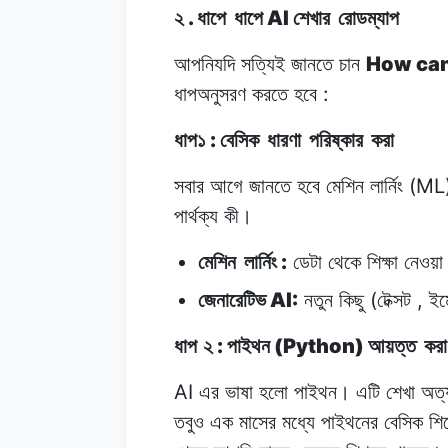
.
AI
২
ধাপে
ধাপে
শেখার
রোডম্যাপ
How can 
আপনিযদি
সত্যিই
জানতে
চান
:
ধাপঅনুসরণ
করতে
হবে
:
ধাপ১
বেসিক
ধারণা
পরিষ্কার
করা
(ML
সবার আগে
জানতে
হবে
মেশিন
লার্নিং
পার্থক্য
কী।
:
মেশিন
লার্নিং
ডেটা
থেকে
শিক্ষা
নেওয়া
AI:
(
,
জেনারেটিভ
নতুন
কিছু
টেক্সট
ইম
:
(Python)
ধাপ ২
পাইথন
আয়ত্ত
করা
AI
এর ভাষা
হলো
পাইথন।
এটি শেখা
অত্
তবুও
এক
মাসের
মধ্যে পাইথনের
বেসিক
শি