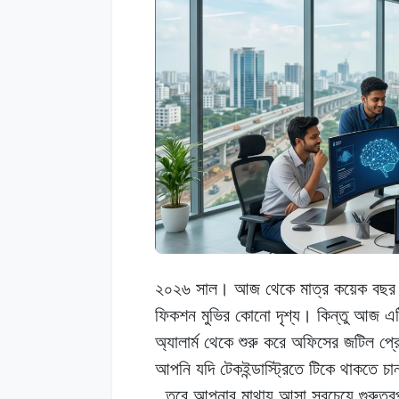
২০২৬ সাল।
আজ
থেকে
মাত্র কয়েক
বছর
ফিকশন মুভির
কোনো
দৃশ্য।
কিন্তু আজ
এট
অ্যালার্ম থেকে
শুরু
করে
অফিসের জটিল
প্র
আপনি
যদি
টেকইন্ডাস্ট্রিতে
টিকে
থাকতে
চা
,
তবে
আপনার
মাথায়
আসা
সবচেয়ে
গুরুত্বপ