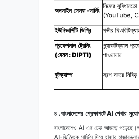
নিজের সুবিধামতো
-
অনলাইন সেলফ
লার্নিং
(YouTube, C
ইউনিভার্সিটি ডিগ্রি
গভীর থিওরিটিক্যা
প্রফেশনাল ট্রেনিং
প্র্যাকটিক্যাল প্রজে
(
: DIPTI)
যেমন
পাওয়াযায়
বুটক্যাম্প
স্বল্প সময়ে
নিবিড়
.
AI
৪
বাংলাদেশের
প্রেক্ষাপটে
শেখার
সুযো
AI
বাংলাদেশেও
এর
ঢেউ
আছড়ে
পড়েছে।আ
AI-
ভিত্তিক
সার্ভিস
দিয়ে
হাজার
হাজারডলা