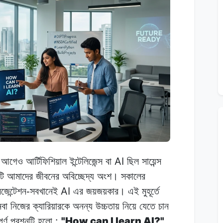
AI
আগেও
আর্টিফিশিয়াল ইন্টেলিজেন্স
বা
ছিল
সায়েন্স
ি
আমাদের
জীবনের অবিচ্ছেদ্য
অংশ।
সকালের
AI
েজেন্টেশন-সবখানেই
এর
জয়জয়কার।
এই মুহূর্তে
নবা
নিজের
ক্যারিয়ারকে
অনন্য
উচ্চতায়
নিয়ে
যেতে
চান
:
"How can I learn AI?"
ূর্ণ প্রশ্নটি
হলো