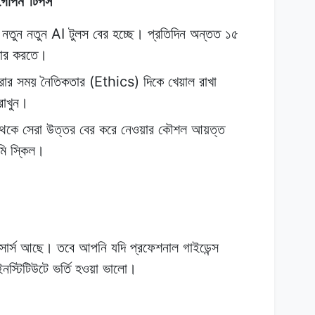
গোপন
টিপস
AI
নতুন
নতুন
টুলস
বের
হচ্ছে।
প্রতিদিন
অন্তত
১৫
োর
করতে।
(Ethics)
রার
সময়
নৈতিকতার
দিকে
খেয়াল
রাখা
রাখুন।
থেকে
সেরা
উত্তর
বের
করে
নেওয়ার
কৌশল
আয়ত্ত
মি
স্কিল।
োর্স
আছে।
তবে
আপনি যদি
প্রফেশনাল
গাইডেন্স
ইনস্টিটিউটে ভর্তি
হওয়া
ভালো।