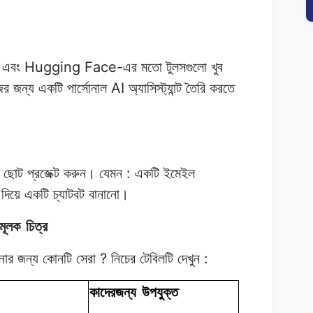
h
Hugging Face-
এবং
এর
মতো
টুলসগুলো
খুব
AI
ের জন্য
একটি
পার্সোনাল
অ্যাসিস্ট্যান্ট তৈরি
করতে
:
ছোট প্রজেক্ট
করুন।
যেমন
একটি
ইমেইল
দিয়ে
একটি চ্যাটবট
বানানো।
ামূলক
চিত্র
?
:
নার
জন্য
কোনটি
সেরা
নিচের
টেবিলটি
দেখুন
কাদেরজন্য
উপযুক্ত