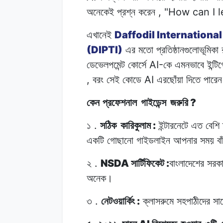
, "How can I l
অনেকেই
প্রশ্ন
করেন
Daffodil International
এখানেই
(DIPTI)
এর
মতো
প্রতিষ্ঠানগুলোভূমিকা
AI-
ডেভেলপমেন্ট কোর্সে
কে
এমনভাবে
ইন্টি
,
AI
বরং
সেই
কোডে
এরছোঁয়া
দিতে
পারে
?
কেন প্রফেশনাল
গাইডেন্স
জরুরি
.
:
১
সঠিক
কারিকুলাম
ইন্টারনেটে
এত
বেশি
একটি গোছানো
গাইডলাইন
আপনার
সময়
ব
.
NSDA
:
২
সার্টিফিকেট
বাংলাদেশের
সরকা
অনেক।
.
:
৩
নেটওয়ার্কিং
ক্লাসরুমে
সহপাঠীদের
সা