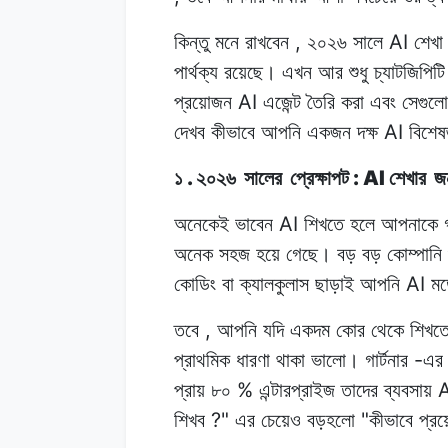
,
AI
কিন্তু মনে
রাখবেন
২০২৬
সালে
শেখ
পার্থক্য রয়েছে।
এখন
আর
শুধু চ্যাটজিপিটি
AI
প্রয়োজন
এজেন্ট
তৈরি
করা
এবং সেগুল
AI
দেখব
কীভাবে আপনি
একজন
দক্ষ
বিশেষ
.
: AI
১
২০২৬
সালের
প্রেক্ষাপট
শেখার
জ
AI
অনেকেই ভাবেন
শিখতে
হলে
আপনাকে
অনেক
সহজ হয়ে
গেছে।
বড়
বড়
কোম্পানি
AI
কোডিং
বা ক্যালকুলাস
ছাড়াই
আপনি
ম
,
তবে
আপনি
যদি
একদম
কোর থেকে
শিখত
-
প্রাথমিক
ধারণা
থাকা
ভালো।
গার্টনার
এর
%
A
প্রায়
৮০
এন্টারপ্রাইজ
তাদের ব্যবসায়
?"
"
শিখব
এর
চেয়েও
বড়হলো
কীভাবে
প্র