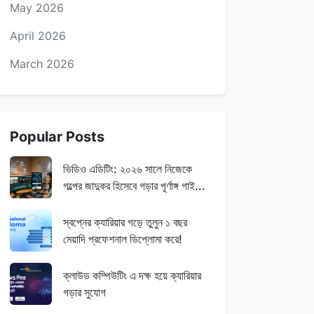
May 2026
April 2026
March 2026
Popular Posts
ভিডিও এডিটিং: ২০২৬ সালে নিজেকে
গল্পের জাদুকর হিসেবে গড়ার পূর্ণাঙ্গ গাই...
স্বপ্নের ক্যারিয়ার গড়ে তুলুন ১ বছর
মেয়াদি প্রফেশনাল ডিপ্লোমা করে!
ক্লাউড কম্পিউটিং এ দক্ষ হয়ে ক্যারিয়ার
গড়ার সুযোগ