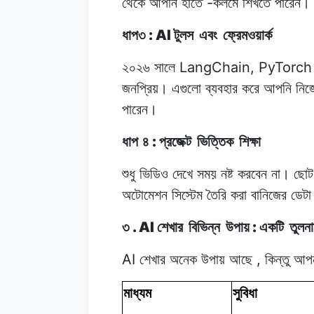
-
থেকে
আপনি
হাতে
কলমে
শিখতে
পারেন।
: AI
ধাপ৩
টুলস
এবং
ফ্রেমওয়ার্ক
LangChain, PyTorc
২০২৬ সালে
জনপ্রিয়।
এগুলো
ব্যবহার
করে
আপনি
নিজ
পারেন।
:
ধাপ ৪
প্রজেক্ট
ভিত্তিক
শিক্ষা
শুধু ভিডিও
দেখে
সময়
নষ্ট করবেন
না।
ছোট
অটোমেশন সিস্টেম
তৈরি
করা
বানিজের
ডেটা
. AI
:
৩
শেখার
বিভিন্ন
উপায়
একটি
তুলন
AI
,
শেখার অনেক
উপায়
আছে
কিন্তু আপ
মাধ্যম
সুবিধা