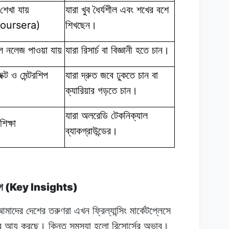
শেখা
যায়
যারা খুব
ধৈর্যশীল
এবং
শখের
বশে
oursera)
শিখছেন।
ল
নলেজ
পাওয়া
যায়
যারা রিসার্চ
বা
বিজ্ঞানী
হতে চান।
ক্ট
ও
মেন্টরশিপ
যারা দ্রুত
জবে
ঢুকতে
চান
বা
ক্যারিয়ার
গড়তে চান।
যারা অলরেডি
টেকনিক্যাল
শিক্ষা
ব্যাকগ্রাউন্ডের।
(Key Insights)
গ
মাদের
দেশের
তরুণরা
এখন
ফ্রিল্যান্সিং
মার্কেটপ্লেসে
র
আয়
করছে।
কিন্তু সমস্যা
হলো
রিসোর্সের
অভাব।