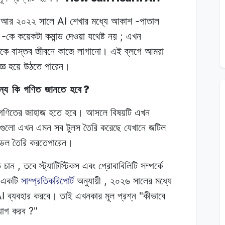
AI
-
া আর
২০২২
সালে
শেখার মধ্যে
আকাশ
পাতাল
-
;
কে
কয়েকটা
কমান্ড দেওয়া
যথেষ্ট
নয়
এখন
োকে
বাস্তব
জীবনে
কাজে
লাগানো।
এই ব্লগে
আমরা
জ্ঞ হয়ে
উঠতে
পারেন।
?
ন্য
কি
গণিত
জানতে
হবে
গণিতের জাহাজ
হতে
হবে।
আসলে বিষয়টি
এখন
 গুলো এখন
এমন
সব
টুলস তৈরি
করেছে
যেখানে
জটিল
ডেল
তৈরি
করতেপারেন।
,
ে
চান
তবে
স্ট্যাটিস্টিকস এবং
প্রোবাবিলিটি
সম্পর্কে
,
একটি
সাম্প্রতিকরিপোর্ট
অনুযায়ী
২০২৬
সালের
মধ্যে
I
"
ব্যবহার
করবে।
তাই
এখনকার
মূল প্রশ্ন
কীভাবে
?"
য়োগ
করব