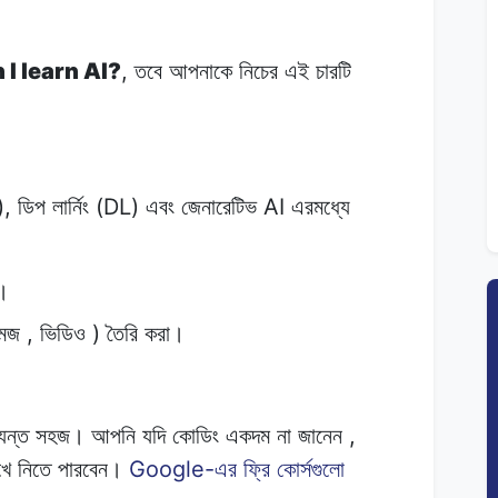
I learn AI?
,
তবে
আপনাকে
নিচের
এই
চারটি
),
(DL)
AI
ডিপ
লার্নিং
এবং
জেনারেটিভ
এরমধ্যে
।
,
)
েজ
ভিডিও
তৈরি
করা।
,
যন্ত
সহজ।
আপনি
যদি কোডিং
একদম
না
জানেন
Google-
খে
নিতে
পারবেন।
এর ফ্রি
কোর্সগুলো