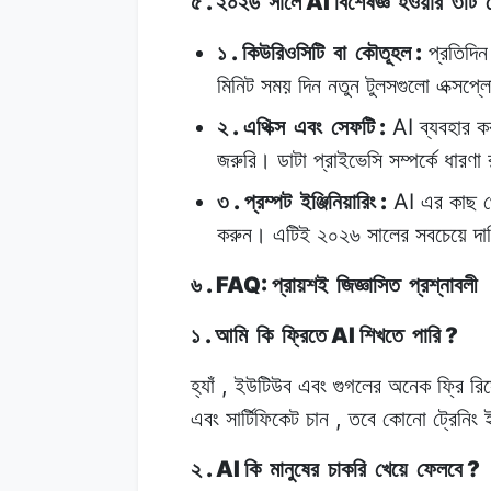
.
AI
৫
২০২৬
সালে
বিশেষজ্ঞ
হওয়ার
৩টি
.
:
১
কিউরিওসিটি
বা
কৌতূহল
প্রতিদিন
মিনিট
সময়
দিন
নতুন
টুলসগুলো
এক্সপ্ল
.
:
AI
২
এথিক্স
এবং
সেফটি
ব্যবহার
ক
জরুরি।
ডাটা
প্রাইভেসি
সম্পর্কে
ধারণা
.
:
AI
৩
প্রম্পট
ইঞ্জিনিয়ারিং
এর
কাছ
করুন।
এটিই
২০২৬
সালের
সবচেয়ে
দা
. FAQ:
৬
প্রায়শই
জিজ্ঞাসিত
প্রশ্নাবলী
.
AI
?
১
আমি
কি
ফ্রিতে
শিখতে
পারি
,
হ্যাঁ
ইউটিউব
এবং
গুগলের
অনেক ফ্রি
রিস
,
এবং
সার্টিফিকেট
চান
তবে
কোনো
ট্রেনিং
. AI
?
২
কি
মানুষের
চাকরি
খেয়ে
ফেলবে