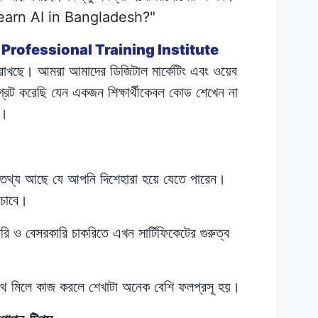
earn AI in Bangladesh?"
 Professional Training Institute
রাখছে।
আমরা
আমাদের
ডিজিটাল মার্কেটিং
এবং
ওয়েব
গ্রেট করেছি
যেন
একজন
শিক্ষার্থীকেবল
কোড
শেখেন
না
ন।
তথ্য আছে
যে
আপনি
দিশেহারা হয়ে
যেতে
পারেন।
াঁচাবে।
রি
ও
বেসরকারি
চাকরিতে এখন
সার্টিফিকেটের
গুরুত্ব
থে
মিলে
কাজ করলে
শেখাটা
অনেক
বেশি
ফলপ্রসূ হয়।