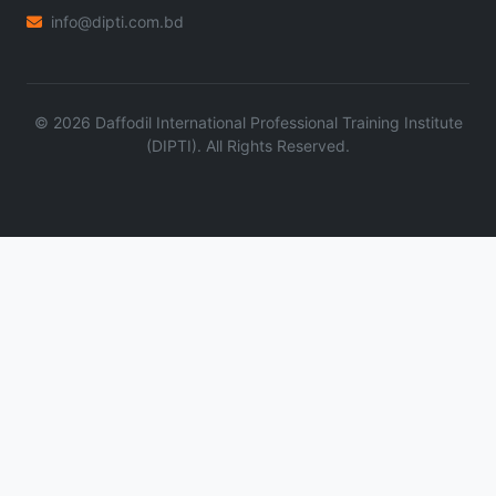
info@dipti.com.bd
©
2026
Daffodil International Professional Training Institute
(DIPTI). All Rights Reserved.