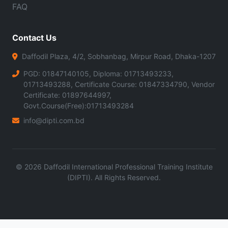
FAQ
Contact Us
Daffodil Plaza, 4/2, Sobhanbag, Mirpur Road, Dhaka-1207
PGD: 01847140105, Diploma: 01713493233,
01713493288, Certificate Course: 01847334790, Vendor
Certificate: 01897644997,
Govt.Course(Free):01713493284
info@dipti.com.bd
©
2026
Daffodil International Professional Training Institute
(DIPTI). All Rights Reserved.