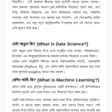
নির্ভরশীল। এটি আমাদের জীবনের প্রায় প্রতিটি ক্ষেত্রে প্রভাব ফেলছে।
যেমন ব্যবসায় গ্রাহকের আচরণ বুঝা,অর্থনৈতিক সিদ্ধান্ত গ্রহণ করা, রোগ
নির্ণয়, চিকিৎসা পরিকল্পনা, এবং ঔষধ আবিষ্কারে সহায়তা করা, বৈজ্ঞানিক
গবেষণায় ডেটা বিশ্লেষণ এবং ব্যাখ্যা করা ইত্যাদি। এই ক্ষেত্রগুলির চাহিদা
ক্রমবর্ধমান, এবং নতুন নতুন প্রযুক্তিগুলির উন্নয়নের ফলে এই ক্ষেত্রে আরও
বেশি সুযোগ তৈরি হচ্ছে।
ডেটা সায়েন্স কি? (What is Data Science?)
ডেটা সায়েন্স হলো বিভিন্ন উৎস থেকে সংগৃহীত তথ্য সংগ্রহ, পরিষ্কারকরণ,
বিশ্লেষণ এবং ভিজ্যুয়ালাইজেশনের মাধ্যমে কার্যকর সিদ্ধান্ত নেওয়ার স্কিল।
একজন ডেটা সায়েন্টিস্ট বিভিন্ন ধরণের পরিসংখ্যানিক পদ্ধতি, প্রোগ্রামিং
ল্যাংগুয়েজ (Python, R), এবং মেশিন লার্নিং অ্যালগরিদম ব্যবহার করে তথ্য
থেকে মূল্যবান insights আহরণ করে থাকেন।
মেশিন লার্নিং কি? (What is Machine Learning?)
মেশিন লার্নিং হলো কৃত্রিম বুদ্ধিমত্তার একটি উপক্ষেত্র। এটি কম্পিউটারকে
নির্দেশনা ছাড়াই ডেটা থেকে শিখতে এবং সিদ্ধান্ত নিতে সক্ষম করে।
একটি সহজ উদাহরণ হলো, আপনার ফোনে থাকা ফিডে ব্যক্তিগতকৃত সুপারিশ।
আপনি যে ধরনের অ্যাপ ব্যবহার করেন, কোন ধরনের নিবন্ধ পড়েন, সেই
তথ্যের উপর ভিত্তি করে মেশিন লার্নিং অ্যালগরিদম আপনার জন্য আগ্রহী মনে