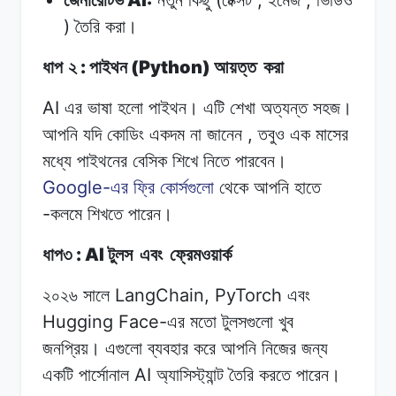
)
তৈরি
করা।
:
(Python)
ধাপ ২
পাইথন
আয়ত্ত
করা
AI
এর ভাষা
হলো
পাইথন।
এটি শেখা
অত্যন্ত
সহজ।
,
আপনি
যদি কোডিং
একদম
না
জানেন
তবুও
এক
মাসের
মধ্যে পাইথনের
বেসিক
শিখে
নিতে
পারবেন।
Google-
এর ফ্রি
কোর্সগুলো
থেকে
আপনি
হাতে
-
কলমে
শিখতে
পারেন।
: AI
ধাপ৩
টুলস
এবং
ফ্রেমওয়ার্ক
LangChain, PyTorch
২০২৬ সালে
এবং
Hugging Face-
এর
মতো
টুলসগুলো
খুব
জনপ্রিয়।
এগুলো
ব্যবহার
করে
আপনি
নিজের জন্য
AI
একটি
পার্সোনাল
অ্যাসিস্ট্যান্ট তৈরি
করতে
পারেন।