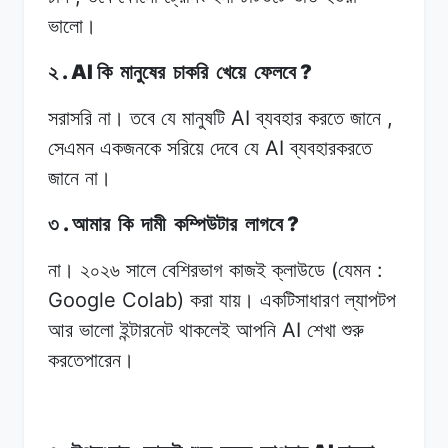
ভালো।
. AI
?
২
কি
মানুষের
চাকরি
খেয়ে
ফেলবে
AI
,
সরাসরি না।
তবে
যে
মানুষটি
ব্যবহার
করতে
জানে
AI
সেএমন
একজনকে
সরিয়ে
দেবে
যে
ব্যবহারকরতে
জানে
না।
.
?
৩
আমার
কি
দামী
কম্পিউটার
লাগবে
(
:
না। ২০২৬
সালে
বেশিরভাগ
কাজই ক্লাউডে
যেমন
Google Colab)
করা
যায়।
একটিসাধারণ
ল্যাপটপ
AI
আর
ভালো
ইন্টারনেট থাকলেই
আপনি
শেখা
শুরু
করতেপারেন।