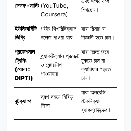
এবং
শখের
বশে
-
(YouTube,
সেলফ
লার্নিং
শিখছেন।
Coursera)
ইউনিভার্সিটি
গভীর থিওরিটিক্যাল
যারা রিসার্চ
বা
ডিগ্রি
নলেজ
পাওয়া
যায়
বিজ্ঞানী
হতে চান।
প্রফেশনাল
যারা দ্রুত
জবে
প্র্যাকটিক্যাল প্রজেক্ট
ট্রেনিং
ঢুকতে
চান
বা
ও
মেন্টরশিপ
(
:
যেমন
ক্যারিয়ার
গড়তে
পাওয়াযায়
DIPTI)
চান।
যারা অলরেডি
স্বল্প সময়ে
নিবিড়
বুটক্যাম্প
টেকনিক্যাল
শিক্ষা
ব্যাকগ্রাউন্ডের।