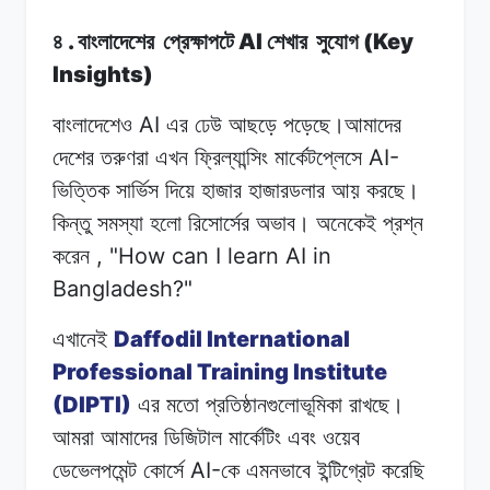
.
AI
(Key
৪
বাংলাদেশের
প্রেক্ষাপটে
শেখার
সুযোগ
Insights)
AI
বাংলাদেশেও
এর
ঢেউ
আছড়ে
পড়েছে।আমাদের
AI-
দেশের
তরুণরা
এখন
ফ্রিল্যান্সিং
মার্কেটপ্লেসে
ভিত্তিক
সার্ভিস
দিয়ে
হাজার
হাজারডলার
আয়
করছে।
কিন্তু সমস্যা
হলো
রিসোর্সের
অভাব। অনেকেই
প্রশ্ন
, "How can I learn AI in
করেন
Bangladesh?"
Daffodil International
এখানেই
Professional Training Institute
(DIPTI)
এর
মতো
প্রতিষ্ঠানগুলোভূমিকা
রাখছে।
আমরা
আমাদের
ডিজিটাল মার্কেটিং
এবং
ওয়েব
AI-
ডেভেলপমেন্ট কোর্সে
কে
এমনভাবে
ইন্টিগ্রেট করেছি