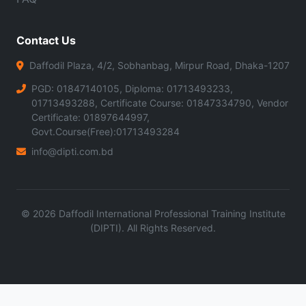
Contact Us
Daffodil Plaza, 4/2, Sobhanbag, Mirpur Road, Dhaka-1207
PGD: 01847140105, Diploma: 01713493233,
01713493288, Certificate Course: 01847334790, Vendor
Certificate: 01897644997,
Govt.Course(Free):01713493284
info@dipti.com.bd
©
2026
Daffodil International Professional Training Institute
(DIPTI). All Rights Reserved.