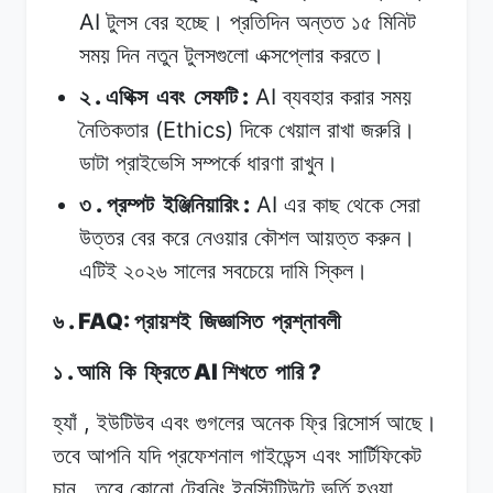
AI
টুলস
বের
হচ্ছে।
প্রতিদিন
অন্তত
১৫
মিনিট
সময়
দিন
নতুন
টুলসগুলো
এক্সপ্লোর
করতে।
.
:
AI
২
এথিক্স
এবং
সেফটি
ব্যবহার
করার
সময়
(Ethics)
নৈতিকতার
দিকে
খেয়াল
রাখা
জরুরি।
ডাটা
প্রাইভেসি
সম্পর্কে
ধারণা
রাখুন।
.
:
AI
৩
প্রম্পট
ইঞ্জিনিয়ারিং
এর
কাছ
থেকে
সেরা
উত্তর
বের
করে
নেওয়ার
কৌশল
আয়ত্ত
করুন।
এটিই
২০২৬
সালের
সবচেয়ে
দামি
স্কিল।
. FAQ:
৬
প্রায়শই
জিজ্ঞাসিত
প্রশ্নাবলী
.
AI
?
১
আমি
কি
ফ্রিতে
শিখতে
পারি
,
হ্যাঁ
ইউটিউব
এবং
গুগলের
অনেক ফ্রি
রিসোর্স
আছে।
তবে
আপনি যদি
প্রফেশনাল
গাইডেন্স
এবং
সার্টিফিকেট
,
চান
তবে
কোনো
ট্রেনিং
ইনস্টিটিউটে ভর্তি
হওয়া