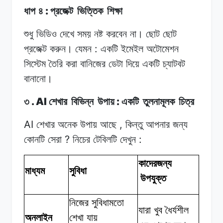
:
ধাপ ৪
প্রজেক্ট
ভিত্তিক
শিক্ষা
শুধু ভিডিও
দেখে
সময়
নষ্ট করবেন
না।
ছোট
ছোট
:
প্রজেক্ট
করুন।
যেমন
একটি
ইমেইল
অটোমেশন
সিস্টেম
তৈরি
করা
বানিজের
ডেটা
দিয়ে
একটি চ্যাটবট
বানানো।
. AI
:
৩
শেখার
বিভিন্ন
উপায়
একটি
তুলনামূলক
চিত্র
AI
,
শেখার অনেক
উপায়
আছে
কিন্তু আপনার
জন্য
?
:
কোনটি
সেরা
নিচের
টেবিলটি
দেখুন
কাদেরজন্য
মাধ্যম
সুবিধা
উপযুক্ত
নিজের সুবিধামতো
যারা খুব
ধৈর্যশীল
অনলাইন
শেখা
যায়