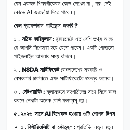
,
যেন
একজন
শিক্ষার্থীকেবল
কোড
শেখেন
না
বরং
সেই
AI
কোডে
এরছোঁয়া
দিতে
পারেন।
?
কেন প্রফেশনাল
গাইডেন্স
জরুরি
.
:
১
সঠিক
কারিকুলাম
ইন্টারনেটে
এত
বেশি
তথ্য আছে
যে
আপনি
দিশেহারা হয়ে
যেতে
পারেন।
একটি গোছানো
গাইডলাইন
আপনার
সময়
বাঁচাবে।
.
NSDA
:
২
সার্টিফিকেট
বাংলাদেশের
সরকারি
ও
বেসরকারি
চাকরিতে এখন
সার্টিফিকেটের
গুরুত্ব
অনেক।
.
:
৩
নেটওয়ার্কিং
ক্লাসরুমে
সহপাঠীদের
সাথে
মিলে
কাজ
করলে
শেখাটা
অনেক
বেশি
ফলপ্রসূ হয়।
.
AI
৫
২০২৬
সালে
বিশেষজ্ঞ
হওয়ার
৩টি
গোপন
টিপস
.
:
১
কিউরিওসিটি
বা
কৌতূহল
প্রতিদিন
নতুন
নতুন