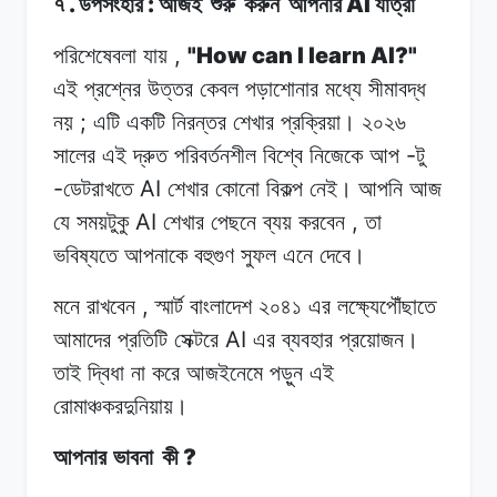
.
:
AI
৭
উপসংহার
আজই
শুরু
করুন
আপনার
যাত্রা
,
"How can I learn AI?"
পরিশেষেবলা
যায়
এই প্রশ্নের
উত্তর
কেবল
পড়াশোনার
মধ্যে সীমাবদ্ধ
;
নয়
এটি
একটি নিরন্তর
শেখার
প্রক্রিয়া।
২০২৬
-
সালের
এই দ্রুত
পরিবর্তনশীল
বিশ্বে
নিজেকে
আপ
টু
-
AI
ডেটরাখতে
শেখার
কোনো
বিকল্প
নেই। আপনি
আজ
AI
,
যে
সময়টুকু
শেখার
পেছনে
ব্যয়
করবেন
তা
ভবিষ্যতে
আপনাকে
বহুগুণ
সুফল
এনে
দেবে।
,
মনে রাখবেন
স্মার্ট
বাংলাদেশ
২০৪১
এর
লক্ষ্যেপৌঁছাতে
AI
আমাদের
প্রতিটি
সেক্টরে
এর
ব্যবহার
প্রয়োজন।
তাই
দ্বিধা
না
করে
আজইনেমে
পড়ুন
এই
রোমাঞ্চকরদুনিয়ায়।
?
আপনার ভাবনা
কী