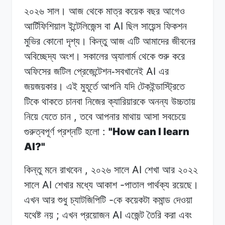
২০২৬ সাল।
আজ
থেকে
মাত্র কয়েক
বছর
আগেও
AI
আর্টিফিশিয়াল ইন্টেলিজেন্স
বা
ছিল
সায়েন্স
ফিকশন
মুভির
কোনো
দৃশ্য।
কিন্তু আজ
এটি
আমাদের
জীবনের
অবিচ্ছেদ্য
অংশ।
সকালের
অ্যালার্ম থেকে
শুরু
করে
AI
অফিসের জটিল
প্রেজেন্টেশন-সবখানেই
এর
জয়জয়কার।
এই মুহূর্তে
আপনি
যদি
টেকইন্ডাস্ট্রিতে
টিকে
থাকতে
চানবা
নিজের
ক্যারিয়ারকে
অনন্য
উচ্চতায়
,
নিয়ে
যেতে
চান
তবে
আপনার
মাথায়
আসা
সবচেয়ে
:
"How can I learn
গুরুত্বপূর্ণ প্রশ্নটি
হলো
AI?"
,
AI
কিন্তু মনে
রাখবেন
২০২৬
সালে
শেখা আর
২০২২
AI
-
সালে
শেখার মধ্যে
আকাশ
পাতাল
পার্থক্য রয়েছে।
-
এখন
আর
শুধু চ্যাটজিপিটি
কে
কয়েকটা
কমান্ড দেওয়া
;
AI
যথেষ্ট
নয়
এখন
প্রয়োজন
এজেন্ট
তৈরি
করা
এবং