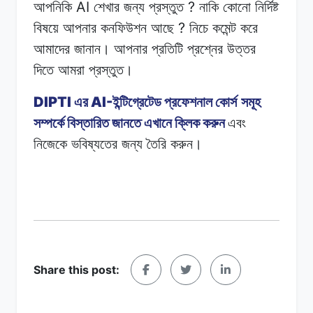
AI
?
আপনিকি
শেখার
জন্য
প্রস্তুত
নাকি কোনো
নির্দিষ্ট
?
বিষয়ে
আপনার
কনফিউশন
আছে
নিচে
কমেন্ট করে
আমাদের
জানান।
আপনার
প্রতিটি
প্রশ্নের
উত্তর
দিতে
আমরা
প্রস্তুত।
DIPTI
AI-
এর
ইন্টিগ্রেটেড
প্রফেশনাল
কোর্স সমূহ
সম্পর্কে
বিস্তারিত
জানতে
এখানে
ক্লিক
করুন
এবং
নিজেকে
ভবিষ্যতের জন্য
তৈরি
করুন।
Share this post: