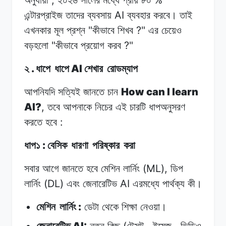
AI
এন্টারপ্রাইজ
তাদের ব্যবসায়
ব্যবহার
করবে।
তাই
"
?"
এখনকার
মূল প্রশ্ন
কীভাবে
শিখব
এর
চেয়েও
"
?"
বড়হলো
কীভাবে
প্রয়োগ
করব
.
AI
২
ধাপে
ধাপে
শেখার
রোডম্যাপ
How can I learn
আপনিযদি
সত্যিই
জানতে
চান
AI?
,
তবে
আপনাকে
নিচের
এই
চারটি
ধাপঅনুসরণ
:
করতে
হবে
:
ধাপ১
বেসিক
ধারণা
পরিষ্কার
করা
(ML),
সবার আগে
জানতে
হবে
মেশিন
লার্নিং
ডিপ
(DL)
AI
লার্নিং
এবং
জেনারেটিভ
এরমধ্যে
পার্থক্য
কী।
:
মেশিন
লার্নিং
ডেটা
থেকে
শিক্ষা
নেওয়া।
AI:
(
,
,
জেনারেটিভ
নতুন
কিছু
টেক্সট
ইমেজ
ভিডিও