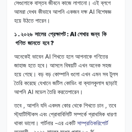
সেগুলোকে
বাস্তব
জীবনে
কাজে
লাগানো।
এই ব্লগে
AI
আমরা
দেখব
কীভাবে আপনি
একজন
দক্ষ
বিশেষজ্ঞ
হয়ে
উঠতে
পারেন।
.
: AI
১
২০২৬
সালের
প্রেক্ষাপট
শেখার
জন্য
কি
?
গণিত
জানতে
হবে
AI
অনেকেই ভাবেন
শিখতে
হলে
আপনাকে
গণিতের
জাহাজ
হতে
হবে।
আসলে বিষয়টি
এখন
অনেক
সহজ
হয়ে
গেছে।
বড়
বড়
কোম্পানি গুলো এখন
এমন
সব
টুলস
তৈরি
করেছে
যেখানে
জটিল
কোডিং
বা ক্যালকুলাস
ছাড়াই
AI
আপনি
মডেল
তৈরি
করতেপারেন।
,
,
তবে
আপনি
যদি
একদম
কোর থেকে
শিখতে
চান
তবে
স্ট্যাটিস্টিকস এবং
প্রোবাবিলিটি
সম্পর্কে
প্রাথমিক
ধারণা
-
থাকা
ভালো।
গার্টনার
এর
একটি
সাম্প্রতিকরিপোর্ট
,
%
অনুযায়ী
২০২৬
সালের
মধ্যে প্রায়
৮০