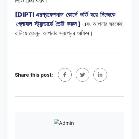
দিতে
চেষ্টা
করব।
[DIPTI
এরপ্রফেশনাল
কোর্সে
ভর্তি
হয়ে
নিজেকে
]
গ্লোবাল
স্ট্যান্ডার্ডে
তৈরি
করুন
এবং
আপনার
ঘরকেই
বানিয়ে
ফেলুন
আপনার
স্বপ্নের
অফিস।
Share this post: