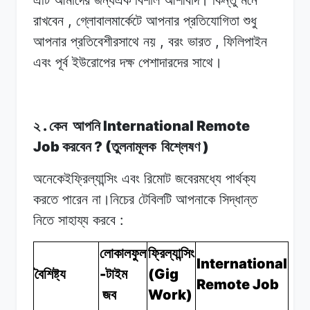
,
রাখবেন
গ্লোবালমার্কেটে
আপনার
প্রতিযোগিতা
শুধু
,
,
আপনার
প্রতিবেশীরসাথে
নয়
বরং
ভারত
ফিলিপাইন
এবং
পূর্ব
ইউরোপের দক্ষ
পেশাদারদের
সাথে।
.
International Remote
২
কেন
আপনি
Job
? (
)
করবেন
তুলনামূলক
বিশ্লেষণ
অনেকেইফ্রিল্যান্সিং
এবং
রিমোট
জবেরমধ্যে
পার্থক্য
করতে
পারেন
না।নিচের
টেবিলটি
আপনাকে
সিদ্ধান্ত
:
নিতে
সাহায্য
করবে
লোকালফুল
ফ্রিল্যান্সিং
International
-
(Gig
বৈশিষ্ট্য
টাইম
Remote Job
Work)
জব