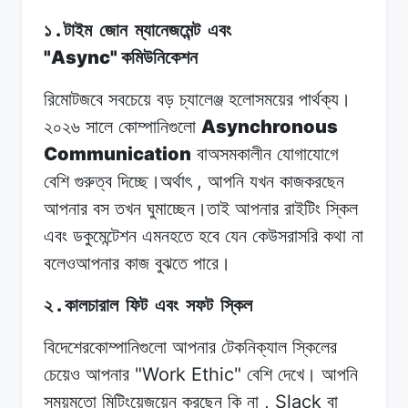
.
১
টাইম
জোন
ম্যানেজমেন্ট
এবং
"Async"
কমিউনিকেশন
রিমোটজবে
সবচেয়ে
বড়
চ্যালেঞ্জ
হলোসময়ের
পার্থক্য।
Asynchronous
২০২৬
সালে
কোম্পানিগুলো
Communication
বাঅসমকালীন
যোগাযোগে
,
বেশি
গুরুত্ব
দিচ্ছে।অর্থাৎ
আপনি
যখন
কাজকরছেন
আপনার
বস
তখন
ঘুমাচ্ছেন।তাই
আপনার
রাইটিং
স্কিল
এবং
ডকুমেন্টেশন
এমনহতে
হবে
যেন
কেউসরাসরি
কথা
না
বলেওআপনার
কাজ
বুঝতে
পারে।
.
২
কালচারাল
ফিট
এবং
সফট
স্কিল
বিদেশেরকোম্পানিগুলো
আপনার
টেকনিক্যাল
স্কিলের
"Work Ethic"
চেয়েও
আপনার
বেশি
দেখে।
আপনি
, Slack
সময়মতো
মিটিংয়েজয়েন
করছেন
কি
না
বা