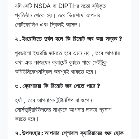
NSDA
DIPTI-
যদি
সেটি
বা
র
মতো
স্বীকৃত
প্রতিষ্ঠান
থেকে
হয়।
তবে দিনশেষে
আপনার
পোর্টফোলিও
এবং
স্কিলই
আসল।
.
?
২
ইংরেজিতে
দুর্বল
হলে
কি
রিমোট
জব
করা
সম্ভব
,
খুবভালো
ইংরেজি
জানতে
হবে
এমন
নয়
তবে
আপনার
কথা
এবং
কাজযেন
ক্লায়েন্ট
বুঝতে
পারে
সেইটুকু
কমিউনিকেশনস্কিল
অবশ্যই
থাকতে
হবে।
.
?
৩
ফ্রেশাররা
কি
রিমোট
জব
পেতে
পারে
,
হ্যাঁ
তবে
আপনাকে
ইন্টার্নশিপ
বা
ওপেন
সোর্সকন্ট্রিবিউশনের
মাধ্যমে
আপনার
দক্ষতা
প্রমাণ
করতে
হবে।
.
:
৭
উপসংহার
আপনার
গ্লোবাল
ক্যারিয়ারের
শুরু
হোক