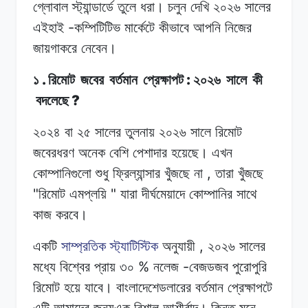
গ্লোবাল
স্ট্যান্ডার্ডে
তুলে
ধরা।
চলুন দেখি
২০২৬
সালের
-
এইহাই
কম্পিটিটিভ
মার্কেটে
কীভাবে
আপনি
নিজের
জায়গাকরে
নেবেন।
.
:
১
রিমোট
জবের
বর্তমান
প্রেক্ষাপট
২০২৬
সালে
কী
?
বদলেছে
২০২৪ বা
২৫
সালের
তুলনায় ২০২৬
সালে
রিমোট
জবেরধরণ
অনেক
বেশি
পেশাদার হয়েছে।
এখন
,
কোম্পানিগুলো
শুধু ফ্রিল্যান্সার
খুঁজছে
না
তারা
খুঁজছে
"
"
রিমোট
এমপ্লয়ি
যারা
দীর্ঘমেয়াদে
কোম্পানির সাথে
কাজ
করবে।
,
একটি
সাম্প্রতিক
স্ট্যাটিস্টিক
অনুযায়ী
২০২৬
সালের
%
-
মধ্যে বিশ্বের
প্রায়
৩০
নলেজ
বেজডজব
পুরোপুরি
রিমোট
হয়ে
যাবে।
বাংলাদেশেডলারের
বর্তমান
প্রেক্ষাপটে
এটি
আমাদের
জন্যএক
বিশাল
আশীর্বাদ।
কিন্তু
মনে