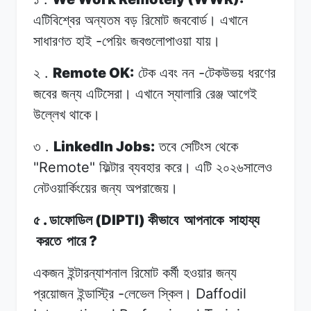
এটিবিশ্বের
অন্যতম
বড়
রিমোট
জববোর্ড।
এখানে
-
সাধারণত
হাই
পেয়িং
জবগুলোপাওয়া
যায়।
.
Remote OK:
-
২
টেক
এবং
নন
টেকউভয়
ধরণের
জবের
জন্য
এটিসেরা।
এখানে
স্যালারি
রেঞ্জ
আগেই
উল্লেখ
থাকে।
.
LinkedIn Jobs:
৩
তবে
সেটিংস
থেকে
"Remote"
ফিল্টার
ব্যবহার
করে।
এটি
২০২৬সালেও
নেটওয়ার্কিংয়ের
জন্য
অপরাজেয়।
.
(DIPTI)
৫
ডাফোডিল
কীভাবে
আপনাকে
সাহায্য
?
করতে
পারে
একজন ইন্টারন্যাশনাল
রিমোট
কর্মী
হওয়ার
জন্য
-
Daffodil
প্রয়োজন
ইন্ডাস্ট্রি
লেভেল
স্কিল।