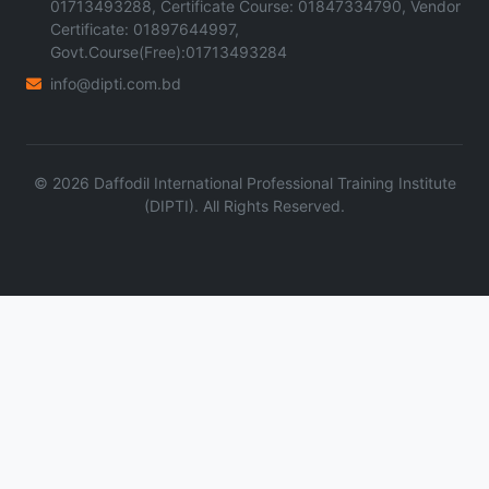
01713493288, Certificate Course: 01847334790, Vendor
Certificate: 01897644997,
Govt.Course(Free):01713493284
info@dipti.com.bd
©
2026
Daffodil International Professional Training Institute
(DIPTI). All Rights Reserved.