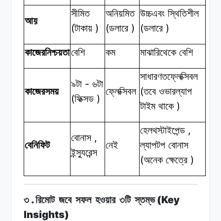
সীমিত
অনিয়মিত
উচ্চএবং
স্থিতিশীল
আয়
(
)
(
)
(
)
টাকায়
ডলারে
ডলারে
কাজেরনিশ্চয়তা
বেশি
কম
মাঝারিথেকে
বেশি
সাধারণতফ্লেক্সিবল
-
৯টা
৬টা
(
কাজেরসময়
ফ্লেক্সিবল
তবে
ওভারল্যাপ
(
)
ফিক্সড
)
টাইম
থাকে
,
হেলথস্টাইপেন্ড
,
বোনাস
বেনিফিট
নেই
ল্যাপটপ
বোনাস
ইন্স্যুরেন্স
(
)
অনেক
ক্ষেত্রে
.
(Key
৩
রিমোট
জবে
সফল
হওয়ার
৩টি
স্তম্ভ
Insights)