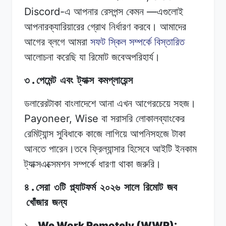
Discord-
—
এ
আপনার
রেসপন্স
কেমন
এগুলোই
আপনারক্যারিয়ারের
গ্রোথ
নির্ধারণ
করবে।
আমাদের
আগের
ব্লগে
আমরা
সফট
স্কিল
সম্পর্কে
বিস্তারিত
আলোচনা
করেছি
যা
রিমোট
জবেঅপরিহার্য।
.
৩
পেমেন্ট
এবং
ট্যাক্স
কমপ্লায়েন্স
ডলারেরটাকা
বাংলাদেশে
আনা
এখন
আগেরচেয়ে
সহজ।
Payoneer, Wise
বা
সরাসরি
লোকালব্যাংকের
রেমিট্যান্স
সুবিধাকে
কাজে
লাগিয়ে
আপনিসহজে
টাকা
আনতে
পারেন।তবে
ফ্রিল্যান্সার
হিসেবে
আইটি
ইনকাম
ট্যাক্সএক্সেমশন
সম্পর্কে
ধারণা
থাকা
জরুরি।
.
৪
সেরা
৩টি
প্ল্যাটফর্ম
২০২৬
সালে
রিমোট
জব
খোঁজার
জন্য
.
We Work Remotely (WWR):
১