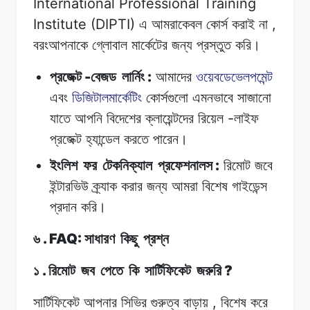
International Professional Training
Institute (DIPTI)
,
এ
আমরাকেবল
কোর্স
করাই
না
বরংআপনাকে
গ্লোবাল
মার্কেটের
জন্য
প্রস্তুত
করি।
-
:
প্রজেক্ট
বেজড
লার্নিং
আমাদের
ওয়েবডেভেলপমেন্ট
এবং
ডিজিটালমার্কেটিং
কোর্সগুলো
এমনভাবে
সাজানো
-
যাতে
আপনি
বিদেশের
ক্লায়েন্টদের
রিয়েল
লাইফ
প্রজেক্ট
হ্যান্ডেল
করতে
পারেন।
:
ইংলিশ
ফর
টেকনিক্যাল
প্রফেশনালস
রিমোট
জবে
ইন্টারভিউ
ক্র্যাক
করার
জন্য
আমরা
বিশেষ
গাইডেন্স
প্রদান
করি।
. FAQ:
৬
সাধারণ
কিছু
প্রশ্ন
.
?
১
রিমোট
জব
পেতে
কি
সার্টিফিকেট
জরুরি
,
সার্টিফিকেট আপনার
সিভির
গুরুত্ব
বাড়ায়
বিশেষ
করে