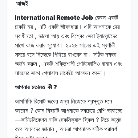
আজই
International Remote Job
কেবল
একটি
,
চাকরি
নয়
এটি
একটি জীবনধারা।
এটি
আপনাকে
দেয়
,
স্বাধীনতা
ভালো
আয়
এবং বিশ্বের
সেরা
ট্যালেন্টদের
সাথে কাজ
করার
সুযোগ।
২০২৬ সালের
এই
স্বর্ণালী
সময়ে বসে
নিজেকে
পিছিয়ে
রাখবেন
না।
সঠিক
দক্ষতা
,
অর্জন
করুন
একটি
শক্তিশালী
পোর্টফোলিও বানান
এবং
সাহসের
সাথে গ্লোবাল
মার্কেটে
আবেদন
করুন।
?
আপনার মতামত
কী
আপনিকি
রিমোট
জবের
জন্য
নিজেকে প্রস্তুত
মনে
?
করছেন
কোন বিষয়টি
আপনাকে
সবচেয়ে
বেশি
ভাবাচ্ছে
—
?
কমিউনিকেশন নাকি
টেকনিক্যাল
স্কিল
নিচে
কমেন্ট
,
করে আমাদের
জানান
আমরা
আপনাকে
সঠিক পরামর্শ