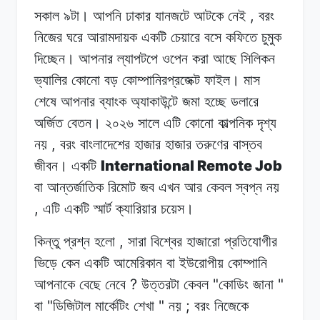
,
সকাল ৯টা।
আপনি
ঢাকার
যানজটে আটকে
নেই
বরং
নিজের ঘরে
আরামদায়ক
একটি
চেয়ারে
বসে কফিতে
চুমুক
দিচ্ছেন।
আপনার
ল্যাপটপে
ওপেন
করা
আছে সিলিকন
ভ্যালির
কোনো
বড়
কোম্পানিরপ্রজেক্ট
ফাইল।
মাস
শেষে
আপনার ব্যাংক
অ্যাকাউন্টে
জমা
হচ্ছে
ডলারে
অর্জিত
বেতন।
২০২৬
সালে
এটি কোনো
কাল্পনিক
দৃশ্য
,
নয়
বরং
বাংলাদেশের হাজার
হাজার
তরুণের
বাস্তব
International Remote Job
জীবন।
একটি
বা
আন্তর্জাতিক
রিমোট
জব
এখন
আর কেবল
স্বপ্ন
নয়
,
এটি
একটি স্মার্ট
ক্যারিয়ার
চয়েস।
,
কিন্তু প্রশ্ন
হলো
সারা
বিশ্বের হাজারো
প্রতিযোগীর
ভিড়ে
কেন
একটি আমেরিকান
বা
ইউরোপীয়
কোম্পানি
?
"
"
আপনাকে
বেছে
নেবে
উত্তরটা কেবল
কোডিং
জানা
"
"
;
বা
ডিজিটাল
মার্কেটিং
শেখা
নয়
বরং
নিজেকে