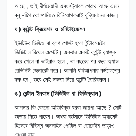
,
আছে
তাই
দীর্ঘমেয়াদী এবং
স্ট্যাবল
গ্রোথ
আছে
এমন
-
ব্লু
চিপ
কোম্পানিতে
বিনিয়োগকরাই
বুদ্ধিমানের
কাজ।
)
ঘ
কন্টেন্ট
ক্রিয়েশন
ও
মনিটাইজেশন
ইউটিউব ভিডিও
বা
ব্লগ
পোস্ট হলো
ইন্টারনেটের
ডিজিটাল
রিয়েল
এস্টেট।
একবার
একটি
কন্টেন্ট
র‍্যাঙ্ক
,
করে
গেলে
বা
ভাইরাল হলে
তা
বছরের
পর বছর
অ্যাড
রেভিনিউ
জেনারেট
করে।
আপনি
যদিআপনার
কর্মক্ষেত্রে
,
দক্ষ
হন
তবে সেই
দক্ষতা
নিয়ে
কন্টেন্ট
তৈরিকরুন।
)
(
)
ঙ
রেন্টাল
ইনকাম
ডিজিটাল
বা
ফিজিক্যাল
?
আপনার কি
কোনো
অতিরিক্ত
ঘরবা
জায়গা
আছে
সেটি
ভাড়ায় দিতে
পারেন।
অথবা
বর্তমানে
ডিজিটাল অ্যাসেট
হিসেবে
বিভিন্ন
অনলাইন
পোর্টাল
বা
ডোমেইন
ভাড়াও
দেওয়া
যায়।