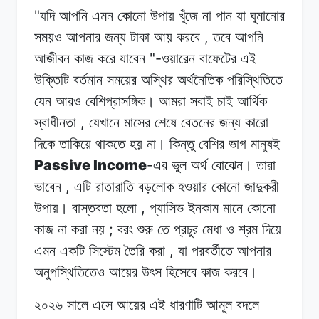
"
যদি আপনি
এমন
কোনো
উপায় খুঁজে
না
পান
যা ঘুমানোর
,
সময়ও
আপনার
জন্য টাকা
আয়
করবে
তবে আপনি
"-
আজীবন
কাজ
করে
যাবেন
ওয়ারেন
বাফেটের
এই
উক্তিটি
বর্তমান সময়ের
অস্থির
অর্থনৈতিক
পরিস্থিতিতে
যেন
আরও
বেশিপ্রাসঙ্গিক।
আমরা
সবাই
চাই আর্থিক
,
স্বাধীনতা
যেখানে
মাসের
শেষে
বেতনের
জন্য কারো
দিকে
তাকিয়ে
থাকতে হয়
না।
কিন্তু
বেশির ভাগ মানুষই
Passive Income
-
এর
ভুল
অর্থ
বোঝেন। তারা
,
ভাবেন
এটি
রাতারাতি
বড়লোক হওয়ার
কোনো
জাদুকরী
,
উপায়। বাস্তবতা
হলো
প্যাসিভ
ইনকাম মানে
কোনো
;
কাজ
না করা
নয়
বরং
শুরু তে প্রচুর
মেধা
ও
শ্রম দিয়ে
,
এমন
একটি
সিস্টেম তৈরি
করা
যা
পরবর্তীতে আপনার
অনুপস্থিতিতেও
আয়ের
উৎস
হিসেবে কাজ
করবে।
২০২৬ সালে
এসে
আয়ের
এই ধারণাটি
আমূল
বদলে