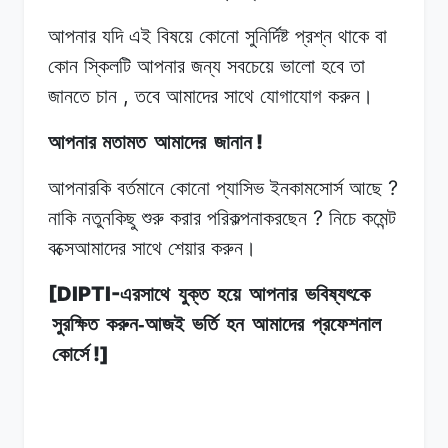
আপনার যদি
এই
বিষয়ে
কোনো সুনির্দিষ্ট
প্রশ্ন
থাকে
বা
কোন স্কিলটি
আপনার
জন্য
সবচেয়ে
ভালো হবে
তা
,
জানতে
চান
তবে
আমাদের
সাথে
যোগাযোগ
করুন।
!
আপনার মতামত
আমাদের
জানান
?
আপনারকি
বর্তমানে
কোনো
প্যাসিভ
ইনকামসোর্স
আছে
?
নাকি
নতুনকিছু
শুরু
করার
পরিকল্পনাকরছেন
নিচে
কমেন্ট
বক্সেআমাদের
সাথে
শেয়ার
করুন।
[DIPTI-
এরসাথে
যুক্ত
হয়ে
আপনার
ভবিষ্যৎকে
সুরক্ষিত
করুন-আজই
ভর্তি
হন
আমাদের
প্রফেশনাল
!]
কোর্সে