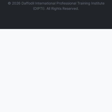
©
2026
Daffodil International Professional Training Institute
(DIPTI). All Rights Reserved.