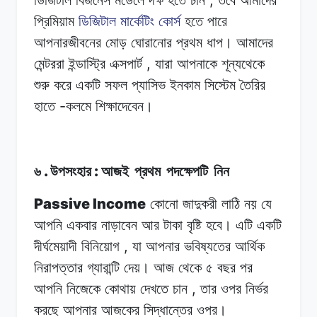
প্রিমিয়াম
ডিজিটাল
মার্কেটিং
কোর্স
হতে
পারে
আপনারজীবনের
মোড়
ঘোরানোর
প্রথম ধাপ।
আমাদের
,
মেন্টররা
ইন্ডাস্ট্রি
এক্সপার্ট
যারা
আপনাকে
শূন্যথেকে
শুরু
করে
একটি সফল
প্যাসিভ
ইনকাম
সিস্টেম
তৈরির
-
হাতে
কলমে
শিক্ষাদেবেন।
.
:
৬
উপসংহার
আজই
প্রথম
পদক্ষেপটি
নিন
Passive Income
কোনো জাদুকরী
লাঠি
নয়
যে
আপনি
একবার
নাড়াবেন
আর
টাকা
বৃষ্টি হবে।
এটি
একটি
,
দীর্ঘমেয়াদী বিনিয়োগ
যা
আপনার
ভবিষ্যতের আর্থিক
নিরাপত্তার
গ্যারান্টি
দেয়।
আজ
থেকে ৫
বছর
পর
,
আপনি নিজেকে
কোথায়
দেখতে
চান
তার
ওপর নির্ভর
করছে
আপনার
আজকের সিদ্ধান্তের
ওপর।