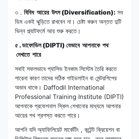
.
(Diversification):
৩
বিবিধ
আয়ের
উৎস
সব
ডিম
একই ঝুড়িতে
রাখবেন
না।
চেষ্টা
করুন অন্তত
দুটি
ভিন্ন
প্ল্যাটফর্মে আয়
শুরু
করতে।
.
(DIPTI)
৫
ডাফোডিল
যেভাবে
আপনাকে
পথ
দেখাতে
পারে
সবাই সফলভাবে
প্যাসিভ
ইনকাম
সিস্টেম
তৈরি
করতে
পারেনা
কারণ
তাদের
সঠিক গাইডলাইন
বা
মেন্টরশিপের
Daffodil International
অভাব থাকে।
Professional Training Institute (DIPTI)
আপনাকে
প্রফেশনাল স্কিল
শেখানোর
মাধ্যমে
আপনার
আয়ের
পথ
প্রশস্ত করতে
পারে।
,
আপনি যদি
অ্যাফিলিয়েট
মার্কেটিং
কন্টেন্ট
ক্রিয়েশন
বা
,
ডিজিটাল
বিজনেস মডেলে
দক্ষ
হতে
চান
তবে
আমাদের