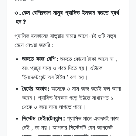
.
৩
কেন
বেশিরভাগ
মানুষ
প্যাসিভ
ইনকাম
করতে
ব্যর্থ
?
হন
প্যাসিভ ইনকামের
যাত্রায়
নামার
আগে
এই
৩টি সত্য
:
মেনে
নেওয়া
জরুরি
:
,
শুরুতে
কাজ
বেশি
শুরুতে
কোনো
টাকা
আসে
না
বরং
প্রচুর
সময়
ও
শ্রম
দিতে
হয়।
এটাকে
'
'
ইনভেস্টমেন্ট
অব
টাইম
বলা
হয়।
:
ধৈর্যের
অভাব
অনেকে
৩
মাস
কাজ
করেই
ফল
আশা
করেন।
প্যাসিভ
ইনকাম
গড়ে
উঠতে
সাধারণত
১
থেকে
৩
বছর
সময়
লাগতে
পারে।
:
সিস্টেম
মেইনটেন্যান্স
প্যাসিভ
মানে
একদমই
কাজ
,
নেই
তা
নয়।
আপনার
সিস্টেমটি
যেন
আপডেট