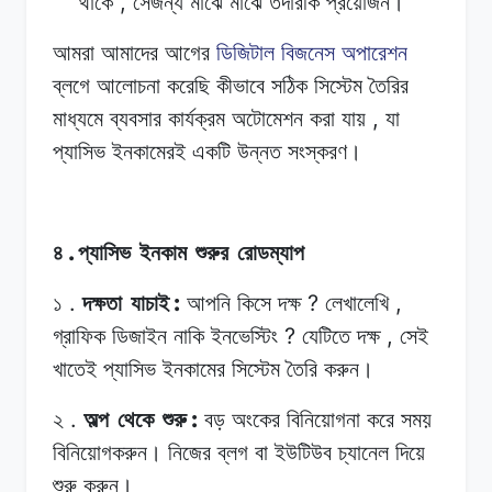
,
থাকে
সেজন্য
মাঝে
মাঝে
তদারকি
প্রয়োজন।
আমরা আমাদের
আগের
ডিজিটাল বিজনেস
অপারেশন
ব্লগে
আলোচনা
করেছি
কীভাবে
সঠিক
সিস্টেম
তৈরির
,
মাধ্যমে
ব্যবসার
কার্যক্রম
অটোমেশন
করা
যায়
যা
প্যাসিভ
ইনকামেরই
একটি
উন্নত
সংস্করণ।
.
৪
প্যাসিভ
ইনকাম
শুরুর
রোডম্যাপ
.
:
?
,
১
দক্ষতা
যাচাই
আপনি
কিসে
দক্ষ
লেখালেখি
?
,
গ্রাফিক
ডিজাইন
নাকি
ইনভেস্টিং
যেটিতে দক্ষ
সেই
খাতেই
প্যাসিভ ইনকামের
সিস্টেম
তৈরি
করুন।
.
:
২
অল্প
থেকে
শুরু
বড়
অংকের
বিনিয়োগনা
করে
সময়
বিনিয়োগকরুন।
নিজের
ব্লগ
বা
ইউটিউব চ্যানেল
দিয়ে
শুরু
করুন।