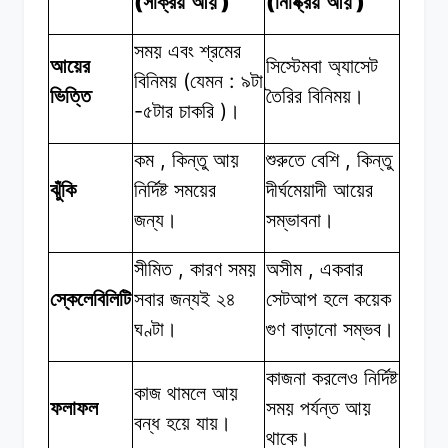
(
)
(
)
সক্রিয় আয়
নিষ্ক্রিয় আয়
সময় এবং
শ্রমের
আয়ের
সিস্টেমবা
অ্যাসেট
(
:
বিনিময়
যেমন
৯টা
ভিত্তি
তৈরির
বিনিময়।
-
)
৫টার
চাকরি
।
,
,
কম
কিন্তু
আয়
শুরুতে বেশি
কিন্তু
ঝুঁকি
নির্দিষ্ট
সময়ের
দীর্ঘমেয়াদী
আয়ের
জন্য।
সম্ভাবনা।
,
,
সীমিত
কারণ
সময়
অসীম
একবার
স্কেলেবিলিটি
সবার
জন্যই
২৪
সেটআপ
হলে
কয়েক
ঘণ্টা।
গুণ
বাড়ানো
সম্ভব।
কাজনা
করলেও
নির্দিষ্ট
কাজ থামলে
আয়
ফলাফল
সময়
পর্যন্ত
আয়
বন্ধ
হয়ে যায়।
থাকে।