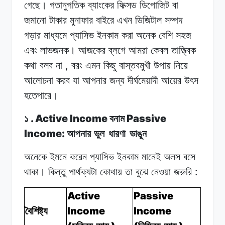
গেছে। গতানুগতিক
ব্যাংকের
ফিক্সড
ডিপোজিট
বা
জমানো
টাকার মুনাফার
বাইরে
এখন
ডিজিটাল
সম্পদ
গড়ার
মাধ্যমে
প্যাসিভ
ইনকাম
করা
অনেক
বেশি সহজ
এবং
লাভজনক।
আজকের ব্লগে
আমরা
কেবল
তাত্ত্বিক
,
কথা
বলব
না
বরং এমন
কিছু
বাস্তবমুখী
উপায় নিয়ে
আলোচনা
করব
যা
আপনার জন্য
দীর্ঘমেয়াদী
আয়ের
উৎস
হতেপারে।
. Active Income
Passive
১
বনাম
Income:
আপনার ভুল
ধারণা
ভাঙুন
অনেকে ইমনে
করেন
প্যাসিভ
ইনকাম মানেই
অলস
বসে
:
থাকা। কিন্তু
পার্থক্যটা
কোথায়
তা
বুঝে
নেওয়া জরুরি
Active
Passive
Income
Income
বৈশিষ্ট্য