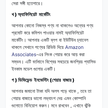
সেরা
সঙ্গী
হতেপারে।
)
খ
অ্যাফিলিয়েট
মার্কেটিং
আপনার কোনো
নিজস্ব
পণ্য
না
থাকলেও অন্যের
পণ্য
প্রমোট
করে কমিশন
পাওয়ার
নামই
অ্যাফিলিয়েট
মার্কেটিং। আপনার
একটি
ব্লগ
বা ইউটিউব
চ্যানেল
Amazon
থাকলে
সেখানে
পণ্যের
রিভিউ
দিয়ে
Associates
-
এর
লিংক
শেয়ার করে
আয়
করা
সম্ভব। এটি
বর্তমানে
বিশ্বের
সবচেয়ে
জনপ্রিয়
প্যাসিভ
ইনকাম
মডেল গুলোর
একটি।
)
(
)
গ
ডিভিডেন্ড
ইনভেস্টিং
শেয়ার
বাজার
,
আপনার জমানো
টাকা
যদি
অলস পড়ে
থাকে
তবে
তা
শেয়ার বাজারে
ভালো
লভ্যাংশ
দেয় এমন
কোম্পানি
,
গুলোতে
বিনিয়োগ
করুন।
মনে
রাখবেন
এখানে ঝুঁকি