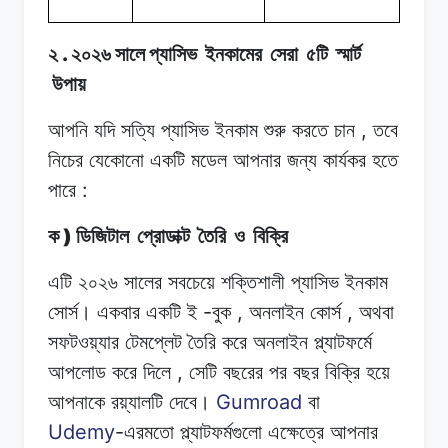
.
২
২০২৬
সালে
প্যাসিভ
ইনকামের
সেরা
৫টি
স্মার্ট
উপায়
,
আপনি যদি
সত্যি
প্যাসিভ
ইনকাম
শুরু
করতে
চান
তবে
নিচের
যেকোনো
একটি
মডেল
আপনার জন্য
কার্যকর
হতে
:
পারে
)
ক
ডিজিটাল
প্রোডাক্ট
তৈরি
ও
বিক্রি
এটি ২০২৬
সালের
সবচেয়ে
শক্তিশালী
প্যাসিভ
ইনকাম
-
,
,
সোর্স।
একবার
একটি
ই
বুক
অনলাইন
কোর্স
অথবা
সফটওয়্যার
টেমপ্লেট তৈরি
করে
অনলাইন
প্ল্যাটফর্মে
,
আপলোড
করে
দিলে
সেটি বছরের
পর
বছর
বিক্রি হয়ে
Gumroad
আপনাকে
রয়্যালটি
দেবে।
বা
Udemy
-
এরমতো
প্ল্যাটফর্মগুলো
এক্ষেত্রে
আপনার