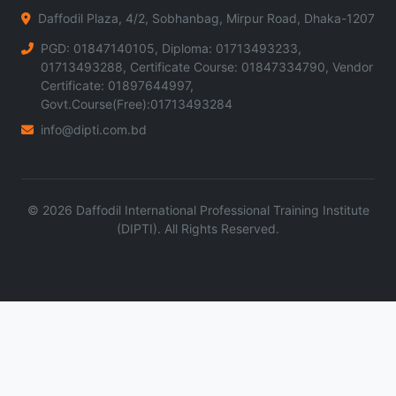
Daffodil Plaza, 4/2, Sobhanbag, Mirpur Road, Dhaka-1207
PGD: 01847140105, Diploma: 01713493233,
01713493288, Certificate Course: 01847334790, Vendor
Certificate: 01897644997,
Govt.Course(Free):01713493284
info@dipti.com.bd
©
2026
Daffodil International Professional Training Institute
(DIPTI). All Rights Reserved.