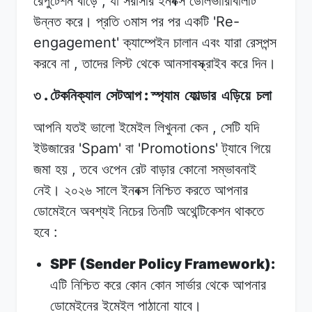
,
রেপুটেশন
বাড়ে
যা
সরাসরি
ইনবক্স ডেলিভারিবিলিটি
'Re-
উন্নত
করে।
প্রতি
৩মাস
পর
পর
একটি
engagement'
ক্যাম্পেইন চালান
এবং
যারা
রেসপন্স
,
করবে
না
তাদের
লিস্ট থেকে
আনসাবস্ক্রাইব
করে
দিন।
.
:
৩
টেকনিক্যাল
সেটআপ
স্প্যাম
ফোল্ডার
এড়িয়ে
চলা
,
আপনি যতই
ভালো
ইমেইল
লিখুননা
কেন
সেটি
যদি
'Spam'
'Promotions'
ইউজারের
বা
ট্যাবে
গিয়ে
,
জমা
হয়
তবে
ওপেন
রেট
বাড়ার কোনো
সম্ভাবনাই
নেই।
২০২৬
সালে ইনবক্স
নিশ্চিত
করতে
আপনার
ডোমেইনে অবশ্যই
নিচের
তিনটি
অথেন্টিকেশন
থাকতে
:
হবে
SPF (Sender Policy Framework):
এটি নিশ্চিত
করে
কোন
কোন
সার্ভার
থেকে
আপনার
ডোমেইনের
ইমেইল
পাঠানো
যাবে।