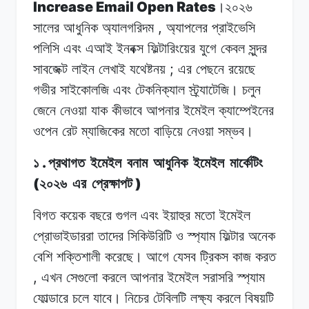
Increase Email Open Rates
।২০২৬
,
সালের
আধুনিক
অ্যালগরিদম
অ্যাপলের
প্রাইভেসি
পলিসি
এবং
এআই
ইনবক্স ফিল্টারিংয়ের
যুগে
কেবল
সুন্দর
;
সাবজেক্ট
লাইন
লেখাই
যথেষ্টনয়
এর
পেছনে
রয়েছে
গভীর
সাইকোলজি
এবং
টেকনিক্যাল
স্ট্র্যাটেজি। চলুন
জেনে
নেওয়া
যাক কীভাবে
আপনার
ইমেইল
ক্যাম্পেইনের
ওপেন
রেট
ম্যাজিকের মতো
বাড়িয়ে
নেওয়া
সম্ভব।
.
১
প্রথাগত
ইমেইল
বনাম
আধুনিক
ইমেইল
মার্কেটিং
(
)
২০২৬
এর
প্রেক্ষাপট
বিগত কয়েক
বছরে
গুগল
এবং ইয়াহুর
মতো
ইমেইল
প্রোভাইডাররা তাদের
সিকিউরিটি
ও
স্প্যাম
ফিল্টার অনেক
বেশি
শক্তিশালী
করেছে। আগে
যেসব
ট্রিকস
কাজ করত
,
এখন
সেগুলো
করলে আপনার
ইমেইল
সরাসরি
স্প্যাম
ফোল্ডারে
চলে
যাবে।
নিচের টেবিলটি
লক্ষ্য
করলে
বিষয়টি