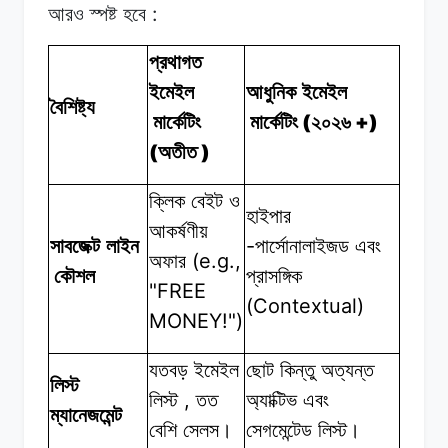
:
আরও স্পষ্ট
হবে
প্রথাগত
ইমেইল
আধুনিক ইমেইল
বৈশিষ্ট্য
(
+)
মার্কেটিং
মার্কেটিং
২০২৬
(
)
অতীত
ক্লিক বেইট ও
হাইপার
আকর্ষণীয়
-
সাবজেক্ট লাইন
পার্সোনালাইজড
এবং
(e.g.,
অফার
কৌশল
প্রাসঙ্গিক
"FREE
(Contextual)
MONEY!")
যতবড়
ইমেইল
ছোট কিন্তু
অত্যন্ত
লিস্ট
,
লিস্ট
তত
অ্যাক্টিভ
এবং
ম্যানেজমেন্ট
বেশি
সেলস।
সেগমেন্টেড
লিস্ট।