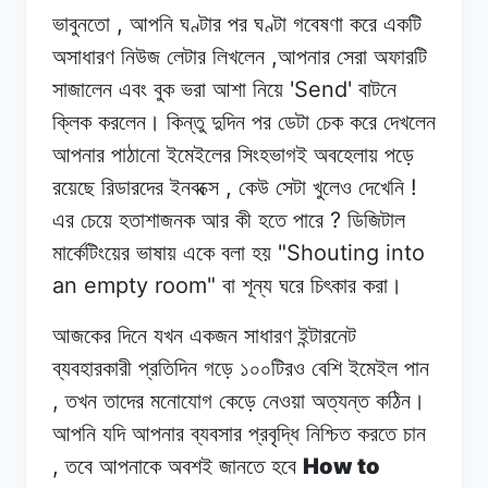
,
ভাবুনতো
আপনি
ঘণ্টার
পর ঘণ্টা
গবেষণা
করে
একটি
,
অসাধারণ নিউজ লেটার
লিখলেন
আপনার
সেরা
অফারটি
'Send'
সাজালেন এবং
বুক ভরা
আশা
নিয়ে
বাটনে
ক্লিক
করলেন।
কিন্তু
দুদিন
পর
ডেটা
চেক করে
দেখলেন
আপনার
পাঠানো
ইমেইলের
সিংহভাগই
অবহেলায়
পড়ে
,
!
রয়েছে
রিডারদের ইনবক্সে
কেউ
সেটা
খুলেও দেখেনি
?
এর
চেয়ে
হতাশাজনক আর
কী
হতে
পারে
ডিজিটাল
"Shouting into
মার্কেটিংয়ের
ভাষায়
একে
বলা
হয়
an empty room"
বা শূন্য
ঘরে
চিৎকার
করা।
আজকের দিনে
যখন
একজন
সাধারণ ইন্টারনেট
ব্যবহারকারী
প্রতিদিন
গড়ে
১০০টিরও
বেশি ইমেইল
পান
,
তখন
তাদের মনোযোগ
কেড়ে
নেওয়া
অত্যন্ত কঠিন।
আপনি
যদি
আপনার ব্যবসার
প্রবৃদ্ধি
নিশ্চিত
করতে
চান
,
How to
তবে আপনাকে
অবশই
জানতে
হবে