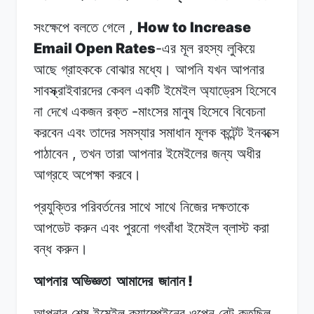
,
How to Increase
সংক্ষেপে বলতে
গেলে
Email Open Rates
-
এর মূল
রহস্য
লুকিয়ে
আছে
গ্রাহককে
বোঝার মধ্যে।
আপনি
যখন
আপনার
সাবস্ক্রাইবারদের
কেবল
একটি
ইমেইল অ্যাড্রেস
হিসেবে
-
না
দেখে
একজন রক্ত
মাংসের
মানুষ
হিসেবে
বিবেচনা
করবেন
এবং
তাদের
সমস্যার সমাধান মূলক
কন্টেন্ট
ইনবক্সে
,
পাঠাবেন
তখন
তারা
আপনার ইমেইলের
জন্য
অধীর
আগ্রহে অপেক্ষা
করবে।
প্রযুক্তির পরিবর্তনের
সাথে
সাথে
নিজের দক্ষতাকে
আপডেট
করুন
এবং
পুরনো গৎবাঁধা
ইমেইল
ব্লাস্ট
করা
বন্ধ
করুন।
!
আপনার অভিজ্ঞতা
আমাদের
জানান
আপনার শেষ
ইমেইল
ক্যাম্পেইনের
ওপেন
রেট
কতছিল