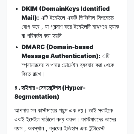
DKIM (DomainKeys Identified
Mail):
এটি ইমেইলে
একটি
ডিজিটাল
সিগনেচার
,
যোগ
করে
যা
প্রমাণ
করে
ইমেইলটি
মাঝপথে
হ্যাক
বা
পরিবর্তন
করা
হয়নি।
DMARC (Domain-based
Message Authentication):
এটি
স্প্যামারদের
আপনার
ডোমেইন
ব্যবহার
করা
থেকে
বিরত
রাখে।
.
-
(Hyper-
৪
হাইপার
সেগমেন্টেশন
Segmentation)
আপনার সব
কাস্টমারের
পছন্দ
এক
নয়।
তাই সবাইকে
একই
ইমেইল
পাঠানো বন্ধ
করুন।
কাস্টমারদের
তাদের
,
,
বয়স
অবস্থান
ক্রয়ের ইতিহাস
এবং
ইন্টারেস্ট