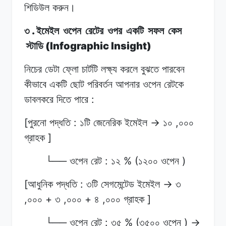
শিডিউল
করুন।
.
৩
ইমেইল
ওপেন
রেটের
ওপর
একটি
সফল
কেস
(Infographic Insight)
স্টাডি
নিচের ডেটা
ফ্লো
চার্টটি
লক্ষ্য করলে
বুঝতে
পারবেন
কীভাবে
একটি
ছোট
পরিবর্তন আপনার
ওপেন
রেটকে
:
ডাবলকরে
দিতে
পারে
[
:
->
,
পুরনো পদ্ধতি
১টি
জেনেরিক
ইমেইল
১০
০০০
]
গ্রাহক
└──
:
% (
)
ওপেন
রেট
১২
১২০০
ওপেন
[
:
->
আধুনিক পদ্ধতি
৩টি
সেগমেন্টেড
ইমেইল
৩
,
+
,
+
,
]
০০০
৩
০০০
৪
০০০
গ্রাহক
└──
:
% (
) ->
ওপেন
রেট
৩৫
৩৫০০
ওপেন