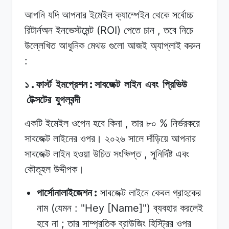
আপনি যদি
আপনার
ইমেইল
ক্যাম্পেইন
থেকে
সর্বোচ্চ
(ROI)
,
রিটার্নঅন
ইনভেস্টমেন্ট
পেতে
চান
তবে নিচে
উল্লেখিত
আধুনিক
মেথড গুলো
আজই
অ্যাপ্লাই
করুন
:
.
:
১
ফার্স্ট
ইমপ্রেশন
সাবজেক্ট
লাইন
এবং
প্রিভিউ
টেক্সটের
যুগলবন্দী
,
%
একটি ইমেইল
ওপেন
হবে
কিনা
তার
৮০
নির্ভরকরে
সাবজেক্ট
লাইনের
ওপর।
২০২৬
সালে দাঁড়িয়ে
আপনার
,
সাবজেক্ট
লাইন
হওয়া
উচিত সংক্ষিপ্ত
সুনির্দিষ্ট
এবং
কৌতূহল
উদ্দীপক।
:
পার্সোনালাইজেশন
সাবজেক্ট
লাইনে
কেবল
গ্রাহকের
(
: "Hey [Name]")
নাম
যেমন
ব্যবহার করলেই
;
হবে
না
তার
সাম্প্রতিক
ব্রাউজিং
হিস্ট্রির
ওপর