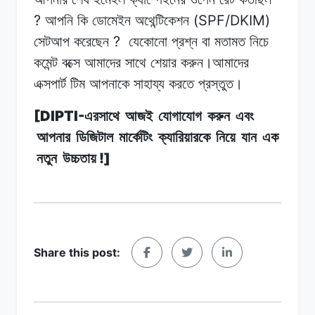
?
(SPF/DKIM)
আপনি
কি
ডোমেইন অথেন্টিকেশন
?
সেটআপ
করেছেন
যেকোনো
প্রশ্ন
বা
মতামত
নিচে
কমেন্ট
বক্সে
আমাদের
সাথে
শেয়ার
করুন।আমাদের
এক্সপার্ট
টিম
আপনাকে
সাহায্য করতে
প্রস্তুত।
[DIPTI-
এরসাথে
আজই
যোগাযোগ
করুন
এবং
আপনার
ডিজিটাল
মার্কেটিং
ক্যারিয়ারকে
নিয়ে
যান
এক
!]
নতুন
উচ্চতায়
Share this post: