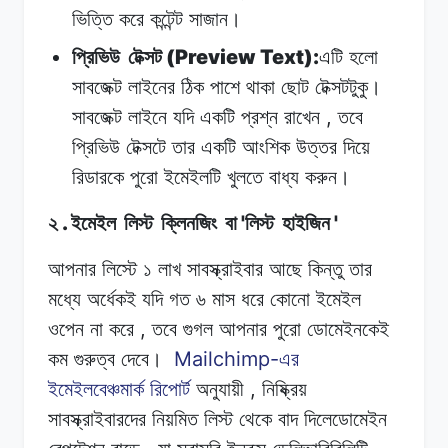
ভিত্তি
করে
কন্টেন্ট
সাজান।
(Preview Text):
প্রিভিউ
টেক্সট
এটি
হলো
সাবজেক্ট
লাইনের
ঠিক
পাশে
থাকা
ছোট
টেক্সটটুকু।
,
সাবজেক্ট
লাইনে
যদি
একটি
প্রশ্ন
রাখেন
তবে
প্রিভিউ
টেক্সটে
তার
একটি
আংশিক
উত্তর
দিয়ে
রিডারকে
পুরো
ইমেইলটি
খুলতে
বাধ্য
করুন।
.
'
'
২
ইমেইল
লিস্ট
ক্লিনজিং
বা
লিস্ট
হাইজিন
আপনার লিস্টে
১
লাখ
সাবস্ক্রাইবার আছে
কিন্তু
তার
মধ্যে
অর্ধেকই যদি
গত
৬
মাস ধরে
কোনো
ইমেইল
,
ওপেন না
করে
তবে
গুগল আপনার
পুরো
ডোমেইনকেই
Mailchimp-
কম গুরুত্ব
দেবে।
এর
,
ইমেইলবেঞ্চমার্ক
রিপোর্ট
অনুযায়ী
নিষ্ক্রিয়
সাবস্ক্রাইবারদের
নিয়মিত
লিস্ট
থেকে
বাদ
দিলেডোমেইন