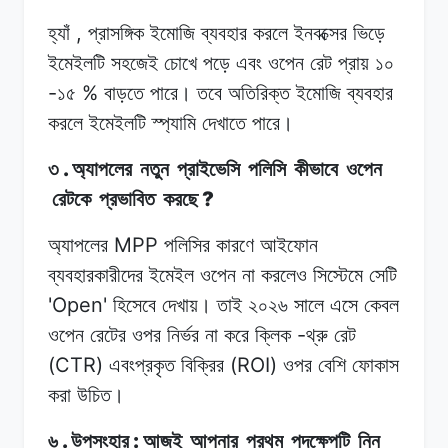
,
হ্যাঁ
প্রাসঙ্গিক
ইমোজি
ব্যবহার
করলে
ইনবক্সের
ভিড়ে
ইমেইলটি
সহজেই
চোখে
পড়ে
এবং ওপেন
রেট
প্রায়
১০
-
%
১৫
বাড়তে
পারে। তবে
অতিরিক্ত
ইমোজি
ব্যবহার
করলে
ইমেইলটি
স্প্যামি দেখাতে
পারে।
.
৩
অ্যাপলের
নতুন
প্রাইভেসি
পলিসি
কীভাবে
ওপেন
?
রেটকে
প্রভাবিত
করছে
MPP
অ্যাপলের
পলিসির
কারণে
আইফোন
ব্যবহারকারীদের
ইমেইল
ওপেন
না
করলেও সিস্টেমে
সেটি
'Open'
হিসেবে
দেখায়।
তাই
২০২৬
সালে এসে
কেবল
-
ওপেন
রেটের ওপর
নির্ভর
না
করে
ক্লিক
থ্রু
রেট
(CTR)
(ROI)
এবংপ্রকৃত
বিক্রির
ওপর
বেশি
ফোকাস
করা
উচিত।
.
:
৬
উপসংহার
আজই
আপনার
প্রথম
পদক্ষেপটি
নিন