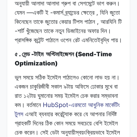
অনুযায়ী আলাদা
আলাদা
গ্রুপ
বা
সেগমেন্টে
ভাগ করুন।
—
-
,
যেমন
একটি
ই
কমার্স
ব্র্যান্ডের
ক্ষেত্রে
যিনি
জুতো
,
কিনেছেন তাকে
জুতোর
কেয়ার
টিপস
পাঠান
আরযিনি
টি
-
শার্ট
খুঁজেছেন তাকে
নতুন
ডিজাইনের
অফার দিন।
প্রাসঙ্গিক
কন্টেন্ট
পাঠালে
ওপেন
রেট
এমনিতেইবৃদ্ধি
পায়।
.
-
(Send-Time
৫
সেন্ড
টাইম
অপ্টিমাইজেশন
Optimization)
ভুল সময়ে
সঠিক
ইমেইল
পাঠালেও কোনো
লাভ
হয়
না।
একজন
চাকুরিজীবী
সকাল
৯টায়
অফিসে ঢোকার
মুখে
বা
রাত ১২টায়
ঘুমানোর
সময়
ইমেইল
চেক করার
সম্ভাবনা
HubSpot-
কম।
বর্তমানে
এরমতো
আধুনিক
মার্কেটিং
টুলস
এআই
ব্যবহার
করেট্র্যাক
করে
যে
আপনার নির্দিষ্ট
গ্রাহকটি
দিনের
ঠিক
কোন
সময়ে সবচেয়ে
বেশি
ইমেইল
চেক করেন।
সেই
ডেটা
অনুযায়ীস্বয়ংক্রিয়ভাবে
ইমেইল