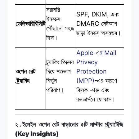
সরাসরি
SPF, DKIM,
এবং
ইনবক্সে
DMARC
ডেলিভারিবিলিটি
সেটআপ
পৌঁছানো
সহজ
ছাড়া
ইনবক্স
অসম্ভব।
ছিল।
Apple-
Mail
এর
Privacy
ট্র্যাকিং পিক্সেল
Protection
ওপেন রেট
দিয়ে
শতভাগ
(MPP)
-
ট্র্যাকিং
নির্ভুল
এর
কারণে
-
পরিমাপ।
ক্লিক
থ্রু
এবং
কনভার্সনে
ফোকাস।
.
২
ইমেইল
ওপেন
রেট
বাড়ানোর
৫টি
মাস্টার
স্ট্র্যাটেজি
(Key Insights)