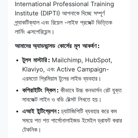
International Professional Training
Institute (DIPTI)
আপনাকে দিচ্ছে
সম্পূর্ণ
-
প্র্যাকটিক্যাল
এবং
রিয়েল
লাইফ প্রজেক্ট
ভিত্তিক
লার্নিং
এক্সপেরিয়েন্স।
:
আমাদের অ্যাডভান্সড
কোর্সের
মূল
আকর্ষণ
:
Mailchimp, HubSpot,
টুলস
মাস্টারি
Klaviyo,
Active Campaign-
এবং
এরমতো
প্রিমিয়াম
টুলের
লাইভ
ব্যবহার।
:
কপিরাইটিং
স্কিল
কীভাবে
উচ্চ
কনভার্সন
রেট
যুক্ত
সাবজেক্ট
লাইন
ও
বডি
টেক্সট
লিখতে
হয়।
:
এআই
ইন্টিগ্রেশন
চ্যাটজিপিটি
ব্যবহার
করে
কম
সময়ে
শত
শত
পার্সোনালাইজড
ইমেইল
ড্রাফট
করার
টেকনিক।