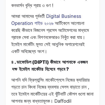
!
কনভার্সন
বৃদ্ধি
প্রায়
৩
গুণ
Digital Business
আমরা আমাদের
পূর্ববর্তী
Operation
গাইড ২০২৬
আর্টিকেলে
আলোচনা
করেছি
কীভাবে
বিজনেস
প্রসেস
অটোমেশনের
মাধ্যমে
গ্রাহক
সেবা
এবং
বিপণনকেআরও
নিখুঁত
করা
যায়।
ইমেইল মার্কেটিং
মূলত
সেই
আধুনিক অপারেশনেরই
একটি
অবিচ্ছেদ্য
অংশ।
.
(DIPTI)
৪
ডাফোডিল
কীভাবে
আপনাকে
একজন
?
দক্ষ
ইমেইল
মার্কেটার
হিসেবে
গড়বে
আপনি যদি
ফ্রিল্যান্সিং
মার্কেটপ্লেসে
নিজের
ক্যারিয়ার
,
গড়তে
চান
কিংবা নিজের
ব্যবসার
সেলস
বাড়াতে
চান
তবে
ইমেইল
মার্কেটিংয়ের
এই
খুঁটিনাটি
কৌশল গুলো জানা
Daffodil
আপনার
জন্য
বাধ্যতামূলক।