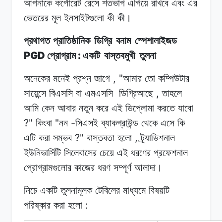
আপনাকে
কর্পোরেট
রেসে
শতভাগ
এগিয়ে রাখবে
এবং
এর
ভেতরের মূল
ইনসাইটগুলো
কী
কী।
প্রথাগত প্রাতিষ্ঠানিক
ডিগ্রি
বনাম
স্পেশালাইজড
PGD
:
প্রোগ্রাম
একটি
বাস্তবমুখী
তুলনা
, "
অনেকের মনেই
প্রশ্ন
জাগে
আমার
তো
কম্পিউটার
,
সায়েন্সে
বিএসসি
বা
এমএসসি
ডিগ্রিআছে
তাহলে
আমি
কেন
আবার নতুন
করে
এই
ডিপ্লোমা করতে
যাবো
?"
"
-
কিংবা
নন
সিএসই
ব্যাকগ্রাউন্ড থেকে
এসে
কি
?"
,
এটি করা
সম্ভব
বাস্তবতা
হলো
ট্র্যাডিশনাল
ইউনিভার্সিটি সিলেবাসের
চেয়ে
এই
ধরণের প্রফেশনাল
প্রোগ্রামগুলোর
কাজের
ধরণ
সম্পূর্ণ
আলাদা।
নিচে একটি
তুলনামূলক
টেবিলের
মাধ্যমে
বিষয়টি
:
পরিষ্কার
করা
হলো