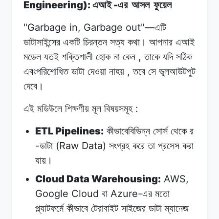
Engineering):
-
এআই
এর
আসল
ফুয়েল
"Garbage in, Garbage out"—
এটি
ডাটাসাইন্সের
একটি
চিরন্তন
সত্য কথা।
আপনার
এআই
,
মডেল
যতই শক্তিশালী
হোক
না
কেন
তাকে
যদি
সঠিক
,
এবংপরিশোধিত
ডাটা
দেওয়া
নাহয়
তবে
সে
ভুলআউটপুট
দেবে।
:
এই
মডিউলে
শিক্ষণীয়
মূল
বিষয়সমূহ
ETL Pipelines:
কীভাবেবিভিন্ন
সোর্স
থেকে
র
-
(Raw Data)
ডাটা
সংগ্রহ
করে
তা
প্রসেস
করা
যায়।
Cloud Data Warehousing:
AWS,
Google Cloud
Azure-
বা
এর
মতো
প্ল্যাটফর্মে
কীভাবে
টেরাবাইট
সাইজের
ডাটা
ম্যানেজ