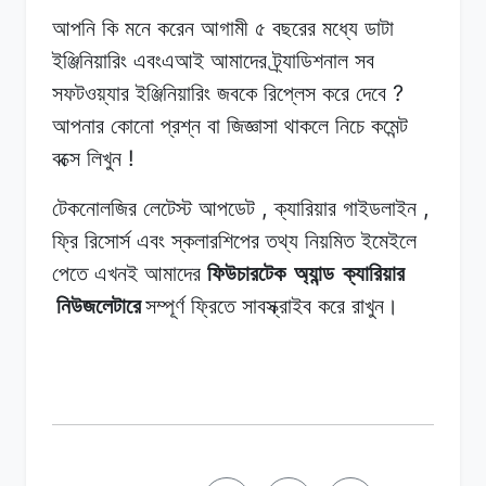
আপনি কি
মনে
করেন
আগামী ৫
বছরের
মধ্যে
ডাটা
ইঞ্জিনিয়ারিং
এবংএআই
আমাদের
ট্র্যাডিশনাল
সব
?
সফটওয়্যার
ইঞ্জিনিয়ারিং জবকে
রিপ্লেস
করে
দেবে
আপনার কোনো
প্রশ্ন
বা
জিজ্ঞাসা
থাকলে নিচে
কমেন্ট
!
বক্সে
লিখুন
,
,
টেকনোলজির লেটেস্ট
আপডেট
ক্যারিয়ার
গাইডলাইন
ফ্রি
রিসোর্স
এবং স্কলারশিপের
তথ্য
নিয়মিত
ইমেইলে
পেতে
এখনই
আমাদের
ফিউচারটেক
অ্যান্ড
ক্যারিয়ার
নিউজলেটারে
সম্পূর্ণ
ফ্রিতে
সাবস্ক্রাইব
করে
রাখুন।