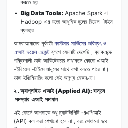
করতে
হয়।
Big Data Tools:
Apache Spark
বা
Hadoop-
-
এর
মতো
আধুনিক
টুলের
রিয়েল
টাইম
ব্যবহার।
আমরাআমাদের
পূর্ববর্তী
কাস্টমার সার্ভিসের
ভবিষ্যৎ
ও
,
এআই
ভয়েস এজেন্ট
ব্লগে
যেমনটি
দেখেছি
ব্যাকএন্ডে
শক্তিশালী
ডাটা
আর্কিটেকচার
নাথাকলে
কোনো
এআই
-
-
ইরিয়েল
টাইমে
মানুষের
সাথে
কথা
বলতে পারে
না।
ডাটা
ইঞ্জিনিয়ারিং হলো
সেই
অদৃশ্য
মেরুদণ্ড।
.
(Applied AI):
২
অ্যাপ্লাইড
এআই
বাস্তব
সমস্যার
এআই
সমাধান
-
এই
কোর্সে
আপনাকে
শুধু
চ্যাটজিপিটি
রএপিআই
(API)
,
কল
করা
শেখানো হবে
না
বরং
শেখানো হবে