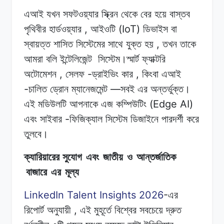
এআই যখন
সফটওয়্যার
স্ক্রিন
থেকে
বের
হয়ে বাস্তব
,
(IoT)
পৃথিবীর
হার্ডওয়্যার
আইওটি
ডিভাইস
বা
,
স্বায়ত্ত শাসিত
সিস্টেমের সাথে
যুক্ত
হয়
তখন
তাকে
আমরা
বলি
ইন্টেলিজেন্ট
সিস্টেম।স্মার্ট
ফ্যাক্টরি
,
-
,
অটোমেশন
সেলফ
ড্রাইভিং
কার
কিংবা
এআই
-
—
চালিত
ড্রোন ম্যানেজমেন্ট
সবই
এর
অন্তর্ভুক্ত।
(Edge AI)
এই
মডিউলটি
আপনাকে
এজ
কম্পিউটিং
-
এবং
সাইবার
ফিজিক্যাল
সিস্টেম
ডিজাইনে
পারদর্শী
করে
তুলবে।
ক্যারিয়ারের সুযোগ
এবং
জাতীয়
ও
আন্তর্জাতিক
বাজারে
এর
মূল্য
LinkedIn Talent Insights 2026
-
এর
,
রিপোর্ট
অনুযায়ী
এই
মুহূর্তে
বিশ্বের সবচেয়ে
দ্রুত