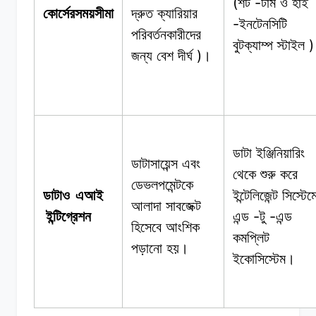
(
-
শর্ট
টার্ম
ও
হাই
কোর্সেরসময়সীমা
দ্রুত
ক্যারিয়ার
-
ইনটেনসিটি
পরিবর্তনকারীদের
)
বুটক্যাম্প
স্টাইল
)
জন্য
বেশ
দীর্ঘ
।
ডাটা ইঞ্জিনিয়ারিং
ডাটাসায়েন্স
এবং
থেকে
শুরু
করে
ডেভলপমেন্টকে
ডাটাও
এআই
ইন্টেলিজেন্ট
সিস্টেম
আলাদা
সাবজেক্ট
-
-
ইন্টিগ্রেশন
এন্ড
টু
এন্ড
হিসেবে
আংশিক
কমপ্লিট
পড়ানো
হয়।
ইকোসিস্টেম।