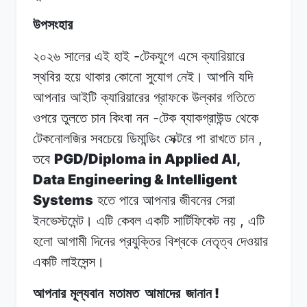
উপসংহার
-
২০২৬ সালের
এই
হাই
টেকযুগে
এসে
ক্যারিয়ারে
স্থবির হয়ে
থাকার
কোনো
সুযোগ
নেই। আপনি
যদি
আপনার
আইটি ক্যারিয়ারের
গ্রাফকে
উল্কার
গতিতে
-
ওপরে
তুলতে
চান কিংবা
নন
টেক
ব্যাকগ্রাউন্ড থেকে
,
টেকনোলজির
সবচেয়ে
ডিমান্ডিং
সেক্টরে
পা
রাখতে
চান
PGD/Diploma in Applied AI,
তবে
Data Engineering & Intelligent
Systems
হতে
পারে
আপনার জীবনের
সেরা
,
ইনভেস্টমেন্ট।
এটি কেবল
একটি
সার্টিফিকেট
নয়
এটি
হলো
আগামী
দিনের প্রযুক্তির
বিশ্বকে
নেতৃত্ব
দেওয়ার
একটি
লাইসেন্স।
!
আপনার মূল্যবান
মতামত
আমাদের
জানান