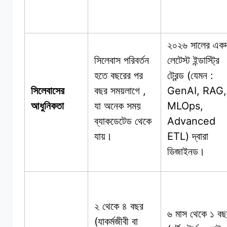
২০২৬ সালের
এক
সিলেবাস পরিবর্তন
লেটেস্ট
ইন্ডাস্ট্রি
(
:
হতে
বছরের
পর
ট্রেন্ড
যেমন
,
GenAI, RAG,
সিলেবাসের
বছর
সময়লাগে
MLOps,
আধুনিকতা
যা
অনেক
সময়
Advanced
ব্যাকডেটেড
থেকে
ETL)
যায়।
দ্বারা
ডিজাইনড।
২ থেকে
৪
বছর
৬ মাস
থেকে
১
বছ
(
যাকর্মজীবী
বা