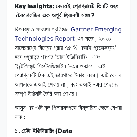
Key Insights:
কেনএই
প্রোগ্রামটি
তিনটি
মহৎ
?
টেকনোলজির
এক
অপূর্ব
ত্রিবেণী
সঙ্গম
Gartner Emerging
বিশ্বখ্যাত গবেষণা
প্রতিষ্ঠান
Technologies Report
-
,
এর
মতে
২০২৬
%
সালেরমধ্যে
বিশ্বের
প্রায়
৭৫
এআই
প্রজেক্টব্যর্থ
'
'
হবে
শুধুমাত্র
প্রপার
ডাটা
ইঞ্জিনিয়ারিং
এবং
'
'-
ইন্টেলিজেন্ট
সিস্টেমডিজাইন
এর
অভাবে।
এই
প্রোগ্রামটি
ঠিক
এই
জায়গাতে ইকাজ
করে।
এটি
কেবল
,
-
আপনাকে
এআই
শেখায়
না
বরং
এআই
এর
পেছনের
সম্পূর্ণ
ইঞ্জিনটি
তৈরি
করা
শেখায়।
আসুন এর
৩টি
মূল
পিলারসম্পর্কে
বিস্তারিত
জেনে
নেওয়া
:
যাক
.
(Data
১
ডেটা
ইঞ্জিনিয়ারিং