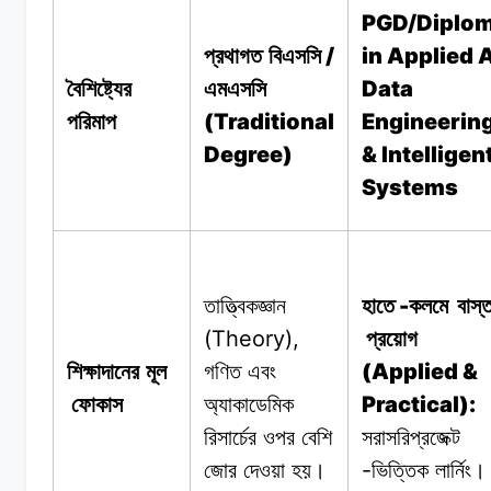
PGD/Diplo
/
in Applied A
প্রথাগত বিএসসি
Data
বৈশিষ্ট্যের
এমএসসি
(Traditional
Engineerin
পরিমাপ
Degree)
& Intelligen
Systems
-
তাত্ত্বিকজ্ঞান
হাতে
কলমে
বাস্
(Theory),
প্রয়োগ
(Applied &
শিক্ষাদানের মূল
গণিত
এবং
Practical):
ফোকাস
অ্যাকাডেমিক
রিসার্চের
ওপর
বেশি
সরাসরিপ্রজেক্ট
-
জোর
দেওয়া
হয়।
ভিত্তিক
লার্নিং।