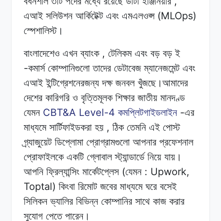
,
বর্ধনশীল
৩টি
পদের
মধ্যে রয়েছে
ডাটা
ইঞ্জিনিয়ার
(MLOps)
এআই সলিউশন
আর্কিটেক্ট
এবং
এমএলওপ্স
স্পেশালিস্ট।
,
বাংলাদেশেও এখন
ব্যাংক
টেলিকম
এবং
বড়
বড় ই
-
কমার্স
কোম্পানিগুলো
তাদের
ডেটাবেজ
ম্যানেজমেন্ট
এবং
এআই
ইন্টিগ্রেশনেরজন্য
দক্ষ
জনবল
খুঁজছে।আমাদের
দেশের
কারিগরি
ও
বৃত্তিমূলক
শিক্ষার জাতীয়
মানদণ্ড
CBT&A Level-4
-
যেমন
কমপ্লিটগাইডলাইন
এর
,
মাধ্যমে
সার্টিফাইডকরা
হয়
ঠিক
তেমনি এই
পোস্ট
গ্র্যাজুয়েট
ডিপ্লোমা
প্রোগ্রামগুলো
আপনার
প্রফেশনাল
প্রোফাইলকে
একটি
গ্লোবাল
স্ট্যান্ডার্ডে নিয়ে
যায়।
(
: Upwork,
আপনি
ফ্রিল্যান্সিং মার্কেটপ্লেস
যেমন
Toptal)
কিংবা
রিমোট
জবের
মাধ্যমে
ঘরে বসেই
সিলিকন
ভ্যালির
বিভিন্ন
কোম্পানির
সাথে
কাজ
করার
সুযোগ
পেতে
পারেন।