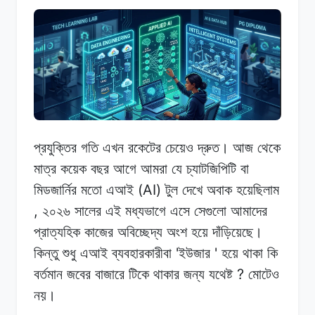
প্রযুক্তির গতি
এখন
রকেটের
চেয়েও দ্রুত।
আজ
থেকে
মাত্র কয়েক
বছর
আগে
আমরা যে
চ্যাটজিপিটি
বা
(AI)
মিডজার্নির
মতো এআই
টুল
দেখে
অবাক হয়েছিলাম
,
২০২৬
সালের
এই মধ্যভাগে
এসে
সেগুলো
আমাদের
প্রাত্যহিক
কাজের
অবিচ্ছেদ্য
অংশ
হয়ে
দাঁড়িয়েছে।
'
'
কিন্তু
শুধু
এআই
ব্যবহারকারীবা
ইউজার
হয়ে
থাকা
কি
?
বর্তমান
জবের
বাজারে
টিকে থাকার
জন্য
যথেষ্ট
মোটেও
নয়।