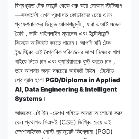
বিশ্বখ্যাত টেক
জায়ান্ট
থেকে
শুরু
করে লোকাল
স্টার্টআপ
—
সবখানেই
এখন
প্রথাগত
কোডারদের চেয়ে
এমন
,
প্রফেশনালদের
ডিমান্ড আকাশচুম্বী
যারা
এআই
মডেল
,
তৈরি
ডাটা
পাইপলাইন
ম্যানেজ এবং
ইন্টেলিজেন্ট
সিস্টেম
আর্কিটেক্ট
করতে
পারেন।
আপনি যদি
টেক
ইন্ডাস্ট্রির
এই বৈপ্লবিক
পরিবর্তনের
সাথে
নিজেকে
খাপ
,
খাইয়ে
নিতে
চান
এবং ক্যারিয়ারকে
বুস্ট
করতে
চান
-
তবে আপনার
জন্য
সবচেয়ে
কার্যকরী টাইম
টেস্টেড
PGD/Diploma in Applied
প্রোগ্রাম
হলো
AI, Data Engineering & Intelligent
Systems
।
-
আজকের এই
ইন
ডেপথ
গাইডে আমরা
আলোচনা
করব
(CSE)
কেন
প্রথাগত সিএসই
ডিগ্রির
চেয়ে
এই
(PGD)
স্পেশালাইজড পোস্ট
গ্র্যাজুয়েট
ডিপ্লোমা