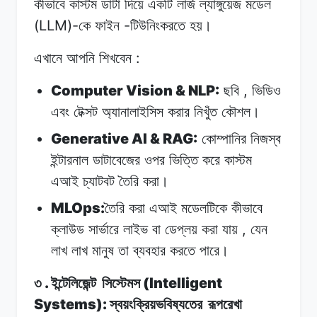
কীভাবে
কাস্টম
ডাটা
দিয়ে
একটি লার্জ
ল্যাঙ্গুয়েজ
মডেল
(LLM)-
-
কে
ফাইন
টিউনিংকরতে
হয়।
:
এখানে আপনি
শিখবেন
Computer Vision & NLP:
,
ছবি
ভিডিও
এবং
টেক্সট
অ্যানালাইসিস
করার
নিখুঁত
কৌশল।
Generative AI & RAG:
কোম্পানির নিজস্ব
ইন্টারনাল
ডাটাবেজের
ওপর
ভিত্তি
করে
কাস্টম
এআই
চ্যাটবট
তৈরি
করা।
MLOps:
তৈরি
করা
এআই
মডেলটিকে
কীভাবে
,
ক্লাউড
সার্ভারে
লাইভ
বা
ডেপ্লয়
করা
যায়
যেন
লাখ
লাখ
মানুষ
তা
ব্যবহার
করতে
পারে।
.
(Intelligent
৩
ইন্টেলিজেন্ট
সিস্টেমস
Systems):
স্বয়ংক্রিয়ভবিষ্যতের
রূপরেখা