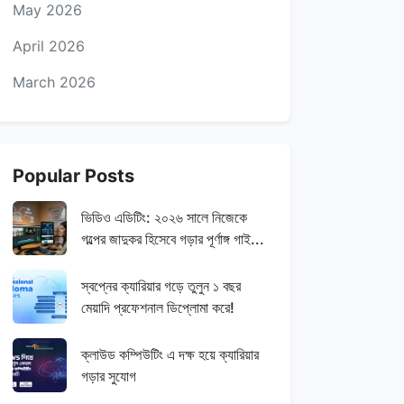
May 2026
April 2026
March 2026
Popular Posts
ভিডিও এডিটিং: ২০২৬ সালে নিজেকে
গল্পের জাদুকর হিসেবে গড়ার পূর্ণাঙ্গ গাই...
স্বপ্নের ক্যারিয়ার গড়ে তুলুন ১ বছর
মেয়াদি প্রফেশনাল ডিপ্লোমা করে!
ক্লাউড কম্পিউটিং এ দক্ষ হয়ে ক্যারিয়ার
গড়ার সুযোগ