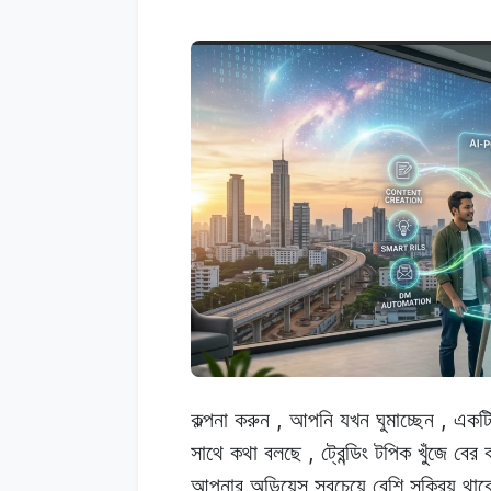
,
,
কল্পনা করুন
আপনি
যখন
ঘুমাচ্ছেন
একট
,
সাথে
কথা
বলছে
ট্রেন্ডিং টপিক
খুঁজে
বের
আপনার অডিয়েন্স
সবচেয়ে
বেশি
সক্রিয়
থা