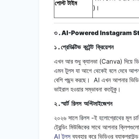
পোস্ট টাইম
)
।
. AI-Powered Instagram S
৩
.
১
প্রেডিক্টিভ
কন্টেন্ট
ক্রিয়েশন
(Canva)
এখন আর
শুধু
ক্যানভা
দিয়ে ড
এমন টুলস
যা
আগে
থেকেই বলে
দেবে
আপন
AI
বেশি
পছন্দ
করছে।
এখন
আপনার
ভিড
ভাইরাল
হওয়ার
সম্ভাবনা
কতটুকু।
.
২
স্মার্ট
রিলস
অপ্টিমাইজেশন
-
২০২৬ সালে
রিলস
ই
হলোগ্রোথের
মূল
চা
ট্রেন্ডিং
মিউজিকের
সাথে
আপনার
ক্লিপগুল
AI
টুলস
ব্যবহার
করে
ভিডিওর
ব্যাকগ্রাউন্