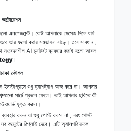
)
অটোমেশন
 হলো
এনগেজমেন্ট।
কেউ
আপনাকে
মেসেজ দিলে
যদি
,
তবে
তার
ফলো
করার সম্ভাবনা
বাড়ে।
তবে
সাবধান
AI
ো সংবেদনশীল
চ্যাটবট
ব্যবহার
করাই
হলো
আসল
tegy
।
ামাকা
কৌশল
ন
ইনস্টাগ্রামে
শুধু
হ্যাশট্যাগ
কাজ
করে
না।
আপনার
শব্দগুলো
সার্চে
প্রভাব
ফেলে।
তাই
আপনার
ছবিতে
কী
িউওয়ার্ড
যুক্ত
করুন।
,
ব্যবহার
করুন
যা
শুধু
পোস্ট
করবে
না
বরং
পোস্ট
সব
কমেন্টের
রিপ্লাই
দেবে।
এটি
অ্যালগরিদমকে