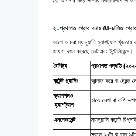
AI
আপনার
সময়
সাশ্রয়
করারপাশাপাশি
আপ
.
AI-
২
প্রথাগত
গ্রোথ
বনাম
চালিত
গ্রো
আগে আমরা
ম্যানুয়ালি
হ্যাশট্যাগ
খুঁজতাম
ব
জায়গা
দখল
করেছে
ডেটাএবং
ইন্টেলিজেন্স।
(
বৈশিষ্ট্য
প্রথাগত পদ্ধতি
২০২
কন্টেন্ট প্ল্যানিং
আন্দাজ করে
বা
ট্রেন্ড
দ
ক্যাপশনও
-
হাতে লেখা
বা
কপি
পে
হ্যাশট্যাগ
এনগেজমেন্ট
ম্যানুয়ালি কমেন্ট
রিপ্ল
সকাল ১০টা
বা
রাত
৯টা