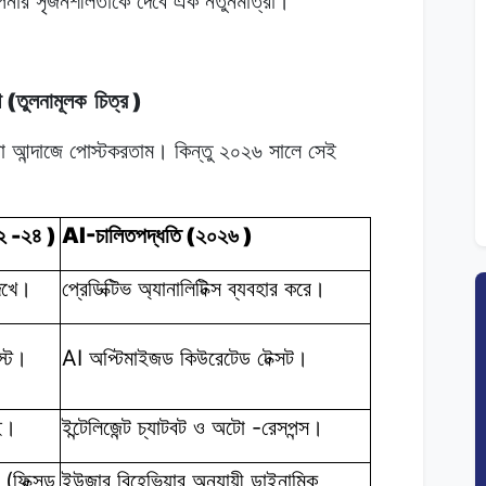
নার
সৃজনশীলতাকে
দেবে
এক
নতুনমাত্রা।
(
)
থ
তুলনামূলক
চিত্র
া
আন্দাজে
পোস্টকরতাম।
কিন্তু
২০২৬
সালে
সেই
-
)
AI-
(
)
২
২৪
চালিতপদ্ধতি
২০২৬
েখে।
প্রেডিক্টিভ অ্যানালিটিক্স
ব্যবহার
করে।
AI
স্ট।
অপ্টিমাইজড কিউরেটেড
টেক্সট।
-
াই।
ইন্টেলিজেন্ট চ্যাটবট
ও
অটো
রেসপন্স।
(
ফিক্সড
ইউজার বিহেভিয়ার
অনুযায়ী
ডাইনামিক