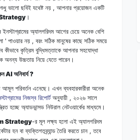
,
শুধু
ভালো
ছবিই
যথেষ্ট নয়
আপনার
প্রয়োজন
একটি
Strategy
।
ে
ইনস্টাগ্রামের
অ্যালগরিদম
আগের
চেয়ে
অনেক বেশি
'
,
ো
পাওয়ার নয়
বরং
সঠিক
মানুষের কাছে
সঠিক
সময়ে
খব
কীভাবে
কৃত্রিম
বুদ্ধিমত্তাকে
আপনার
সহযোদ্ধা
ক
অনন্য
উচ্চতায় নিয়ে
যেতে
পারেন।
AI
?
েন
অনিবার্য
ে
আমূল
পরিবর্তন
এনেছে। এখন
ব্যবহারকারীরা
অনেক
,
স্টাগ্রামের
নিজস্ব রিপোর্ট
অনুযায়ী
২০২৬
সালে
ত্রিত
হচ্ছে
অ্যাডভান্সড
নিউরাল
নেটওয়ার্কের
মাধ্যমে।
m Strategy
-
র মূল
লক্ষ্য
হলো
এই
অ্যালগরিদম
,
্কেটার
হন
বা
ব্যক্তিগতব্র্যান্ড
তৈরি
করতে
চান
তবে