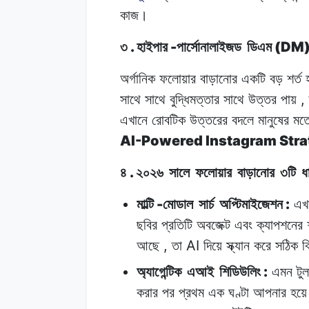
কাজ।
.
-
(DM
৩
হাইপার
পার্সোনালাইজড
ডিএম
অর্গানিক ফলোয়ার
বাড়ানোর
একটি
বড়
শর্ত
,
সাথে
সাথে বুদ্ধিমত্তার
সাথে
উত্তর
পায়
এখানে রোবটিক
উত্তরের
বদলে
মানুষের
মত
AI-Powered Instagram Stra
.
৪
২০২৬
সালে
ফলোয়ার
বাড়ানোর
৩টি
ধ
-
:
মাল্টি
মোডাল
সার্চ
অপ্টিমাইজেশন
এখ
ছবির
প্রতিটি
অবজেক্ট
এবং
ক্যাপশনের
,
AI
আছে
তা
দিয়ে
স্ক্যান
করে
সঠিক
ক
:
অ্যাগেন্টিক
এআই
শিডিউলিং
এমন
টুল
করার
পর
প্রথম
এক
ঘণ্টা
আপনার
হয়ে