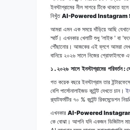
ইনস্টাগ্রামের নীল
সাগরে
টিকে
থাকতে
হলে 
AI-Powered Instagram 
নিখুঁত
আমরা এমন
এক
সময়ে
দাঁড়িয়ে আছি
যেখান
'
'
'
স্মার্ট।
এখনকার
খেলাটি
শুধু
লাইক
বা
ফল
পৌঁছানোর। আজকের
এই
ব্লগে
আমরা দে
বানিয়ে
২০২৬
সালে
নিজের প্রোফাইলকে
এ
.
:
১
২০২৬
সালে
ইনস্টাগ্রামের
পরিবর্তন
ক
গত
কয়েক
বছরে
ইনস্টাগ্রাম তার
ইন্টারফেস
বেশি
পার্সোনালাইজড কন্টেন্ট
দেখতে
চান।
ইন
%
প্ল্যাটফর্মটির ৭০
কন্টেন্ট
রিকমেন্ডেশন
নিয়ন্
AI-Powered Instagra
এখনকার
কে বোঝা।
আপনি
যদি
একজন ডিজিটাল
মার