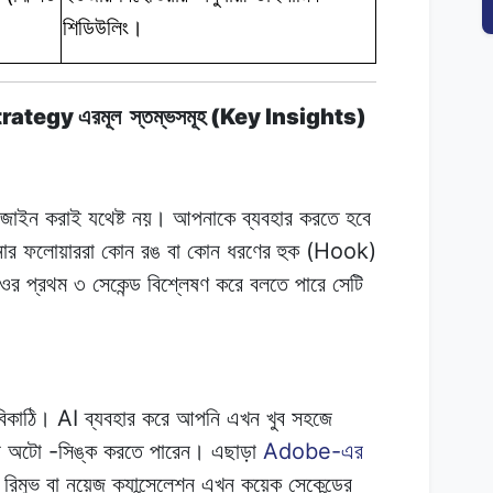
শিডিউলিং।
trategy
(Key Insights)
এরমূল
স্তম্ভসমূহ
িজাইন
করাই
যথেষ্ট
নয়। আপনাকে
ব্যবহার
করতে
হবে
(Hook)
ার
ফলোয়াররা কোন
রঙ
বা
কোন ধরণের
হুক
িওর
প্রথম
৩
সেকেন্ড
বিশ্লেষণ করে
বলতে
পারে
সেটি
AI
বিকাঠি।
ব্যবহার করে
আপনি
এখন
খুব সহজে
-
Adobe-
ো অটো
সিঙ্ক
করতে
পারেন।
এছাড়া
এর
ড রিমুভ
বা
নয়েজ
ক্যান্সেলেশন এখন
কয়েক
সেকেন্ডের