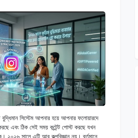
ি
বুদ্ধিমান
সিস্টেম
আপনার
হয়ে
আপনার
ফলোয়ারদে
করছে
এবং ঠিক
সেই
সময়
কন্টেন্ট পোস্ট
করছে
যখন
কে। ২০২৬
সালে
এটি
আর কল্পবিজ্ঞান
নয়।
বর্তমানে