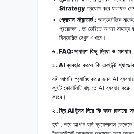
Strategy
প্রয়োগ করে
ফলাফল
দে
:
গ্লোবাল
স্ট্যান্ডার্ড
আন্তর্জাতিক
মার্কে
,
প্রয়োজন
তা
তৈরিতে
আমরা
সাহায্য
বিস্তারিত
দেখুন
এখানে।
. FAQ:
৬
সাধারণ
কিছু
দ্বিধা
ও
সমাধান
. AI
১
ব্যবহার
করলে
কি
একাউন্ট
শ্যাডোব
AI
যদি আপনি
স্প্যামিং
করার
জন্য
ব্যবহা
AI
কন্টেন্ট
কোয়ালিটি
বাড়াতে
ব্যবহার
করেন
করবে।
.
AI
২
ফ্রি
টুলস
দিয়ে
কি
কাজ
চালানো
স
,
হ্যাঁ
তবে
আপনি
যদি
প্রফেশনাল লেভেলে
ইনভেস্টমেন্ট
আপনাকে
অন্যদের
চেয়ে
অনে