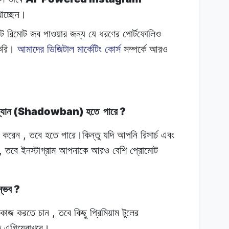
খাচ্ছেন।
টে
রিমোট
জব
পাওয়ার
জন্য
যে
ধরণের
পোর্টফোলিও
করি।
আমাদের
ডিজিটাল
মার্কেটিং
কোর্স
সম্পর্কে
আরও
(Shadowban)
?
্যান
হতে
পারে
,
র করেন
তবে
হতে
পারে।কিন্তু
যদি
আপনি
রিসার্চ এবং
,
তবে
ইনস্টাগ্রাম
আপনাকে আরও
বেশি
প্রোমোট
?
ম্ভব
,
কাজ
করতে
চান
তবে
কিছু
প্রিমিয়াম
টুলের
ক
এগিয়েরাখবে।