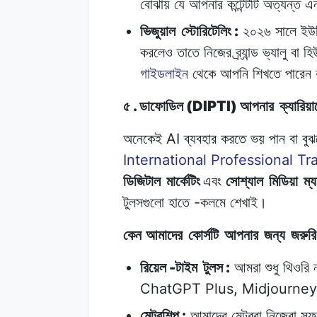
বোঝায়
যে
আপনার
কন্টেন্টটি
অত্যন্ত
এ
:
ভিজুয়াল
স্টোরিটেলিং
২০২৬
সালে
ইউ
করলেও
তাতে
নিজের
ব্র্যান্ড
ভ্যালু
বা
হি
গাইডলাইন
থেকে
আপনি
শিখতে
পারেন
.
(DIPTI)
৫
ডাফোডিল
আপনার
ক্যারিয়া
AI
অনেকেই
ব্যবহার
করতে
ভয়
পান বা
বু
International Professional Tra
ডিজিটাল
মার্কেটিং
এবং
সোশ্যাল
মিডিয়া
ম্য
-
টুলসগুলো
হাতে
কলমে
শেখাই।
কেন আমাদের
কোর্সটি
আপনার
জন্য
জরুরি
-
:
রিয়েল
টাইম
টুলস
আমরা
শুধু
থিওরি
ChatGPT Plus, Midjourney
:
মেন্টরশিপ
আমাদের
মেন্টররা
নিজেরা
সফ