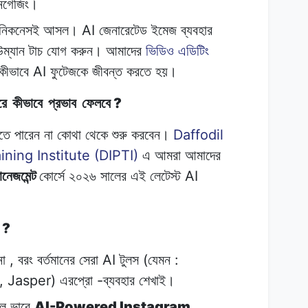
নগেজিং।
AI
নিকনেসই
আসল।
জেনারেটেড
ইমেজ
ব্যবহার
উম্যান
টাচ
যোগ
করুন।
আমাদের
ভিডিও
এডিটিং
AI
কীভাবে
ফুটেজকে
জীবন্ত
করতে
হয়।
?
রে
কীভাবে
প্রভাব
ফেলবে
Daffodil
ঝতে
পারেন
না
কোথা
থেকে শুরু
করবেন।
ining Institute (DIPTI)
এ
আমরা আমাদের
AI
ানেজমেন্ট
কোর্সে
২০২৬
সালের
এই লেটেস্ট
?
,
AI
(
:
না
বরং
বর্তমানের
সেরা
টুলস
যেমন
, Jasper)
-
এরপ্রো
ব্যবহার
শেখাই।
AI-Powered Instagram
ল
ভাবে