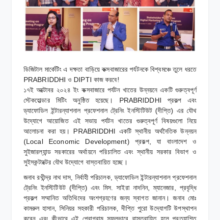
ডিজিটাল মার্কেটিং এ দক্ষতা বাড়িয়ে কক্সবাজারের পর্যটনকে বিশ্বমঞ্চে তুলে ধরতে
PRABRIDDHI ও DIPTI কাজ করবে!
১৭ই অক্টোবর ২০২৪ ইং কক্সবাজারে পর্যটন খাতের উন্নয়নে একটি গুরুত্বপূর্ণ
স্টেকহোল্ডার মিটিং অনুষ্ঠিত হয়েছে। PRABRIDDHI প্রকল্প এবং
ড্যাফোডিল ইন্টারন্যাশনাল প্রফেশনাল ট্রেনিং ইনস্টিটিউট (দীপ্তি) এর যৌথ
উদ্যোগে আয়োজিত এই সভায় পর্যটন খাতের গুরুত্বপূর্ণ বিষয়গুলো নিয়ে
আলোচনা করা হয়। PRABRIDDHI একটি স্থানীয় অর্থনৈতিক উন্নয়ন
(Local Economic Development) প্রকল্প, যা বাংলাদেশ ও
সুইজারল্যান্ড সরকারের অর্থায়নে পরিচালিত এবং স্থানীয় সরকার বিভাগ ও
সুইসকন্টাক্টের যৌথ উদ্যোগে বাস্তবায়িত হচ্ছে।
জনাব রথীন্দ্র নাথ দাস, নির্বাহী পরিচালক, ড্যাফোডিল ইন্টারন্যাশনাল প্রফেশনাল
ট্রেনিং ইনস্টিটিউট (দীপ্তি) এবং মিস. সাইরা নাদনিন, ম্যানেজার, প্রবৃদ্ধি
প্রকল্প সম্মানিত অতিথিদের অংশগ্রহণের জন্য স্বাগত জানান। জনাব মোঃ
কামরুল হাসান, সিনিয়র সহকারী পরিচালক, দীপ্তি পুরো উদ্যোগটি উপস্থাপন
করেন এবং কীভাবে এই প্রোগ্রাম সফলভাবে বাস্তবায়িত হলে প্রত্যাশিত