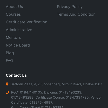
About Us
Privacy Policy
Courses
Terms And Condition
Certificate Verification
Administrative
Mentors
Notice Board
Blog
FAQ
Contact Us
Daffodil Plaza, 4/2, Sobhanbag, Mirpur Road, Dhaka-1207
PGD: 01847140105, Diploma: 01713493233,
01713493288, Certificate Course: 01847334790, Vendor
Certificate: 01897644997,
Govt.Course(Free):01713493284