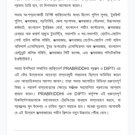
প্রভাব তৈরি হবে, তা বিশদভাবে আলোচনা করেন।
সভায় অংশগ্রহণকারী বিশিষ্ট ব্যক্তিবর্গের মধ্যে ছিলেন পুলিশ সুপার, ট্যুরিস্ট
পুলিশ, কক্সবাজার, প্রতিনিধি, জেলা প্রশাসক, কক্সবাজার পৌরসভা, উচ্চপদস্থ
কর্মকর্তা, বাংলাদেশ ট্যুরিজম বোর্ড, বাংলাদেশ পর্যটন কর্পোরেশন, কক্সবাজার
চেম্বার অফ কমার্স অ্যান্ড ইন্ডাস্ট্রি, সভাপতি ও সহ-সভাপতি, হোটেল-মোটেল
গেস্ট হাউস মালিক সমিতি, কক্সবাজার, কক্সবাজার হোটেল-মোটেল গেস্ট হাউস
অফিসার্স এসোসিয়েশন, ট্যুর অপারেটর এসোসিয়েশন অফ কক্সবাজার, বাংলাদেশ
রেস্টুরেন্ট মালিক সমিতি, কক্সবাজার সিটি কলেজ, এবং কক্সবাজার পলিটেকনিক
ইনস্টিটিউট।
সভায় উপস্থিত সম্মানিত ব্যক্তিবর্গ PRABRIDDHI প্রকল্প ও DIPTI এর
এই যৌথ উদ্যোগকে অত্যন্ত বাস্তবমুখী সম্ভাবনা হিসেবে অভিহিত করেন
এবং আন্তরিকভাবে স্বাগত জানান। তারা সভায় আলোচিত বিভিন্ন গুরুত্বপূর্ণ
বিষয় ও পরামর্শ বাস্তবায়নের ক্ষেত্রে সর্বাত্মক সহযোগিতা প্রদানের আশ্বাস
ব্যক্ত করেন। PRABRIDDHI এবং DIPTI কর্তৃপক্ষ এই গুরুত্বপূর্ণ
দিকনির্দেশনাগুলোকে যথাযথভাবে ট্রেনিংয়ের মাধ্যমে বাস্তবায়ন করবে, যা
প্রকল্পের মূল উদ্দেশ্য ও চাহিদা পূরণে সহায়ক হবে। আমরা দৃঢ়ভাবে আশাবাদী
যে এই উদ্যোগ কক্সবাজারের পর্যটন শিল্পকে নতুন উচ্চতায় পৌঁছে দেবে।