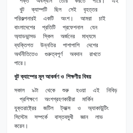
শক্ত
অবস্থান
তৈরি
করতে
পারে।
এই
বুট
ক্যাম্পটি
ছিল
সেই
বৃহত্তর
পরিকল্পনারই
একটি
অংশ।
আমরা
চাই
বাংলাদেশের
প্রতিটি
প্রফেশনাল
যেন
অ্যাডভান্সড
স্কিল
অর্জনের
মাধ্যমে
ব্যক্তিগত
উন্নতির
পাশাপাশি
দেশের
অর্থনীতিতেও
গুরুত্বপূর্ণ
অবদান
রাখতে
পারে।
বুট ক্যাম্পের মূল আকর্ষণ ও
শিক্ষণীয় বিষয়
সকাল
৯টা
থেকে
শুরু
হওয়া
এই
নিবিড়
প্রশিক্ষণে
অংশগ্রহণকারীরা
মার্কিন
যুক্তরাষ্ট্রের
জটিল
ট্যাক্স
ও
অ্যাকাউন্টিং
সিস্টেম
সম্পর্কে
বাস্তবমুখী
জ্ঞান
লাভ
করেন।