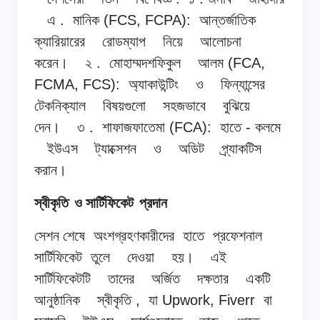
এ
.
মানিক
(FCS, FCPA):
আন্তর্জাতিক
ক্যারিয়ারের
রোডম্যাপ
নিয়ে
আলোচনা
করেন।
২
.
মোহাম্মদশফিকুল
আলম
(FCA,
FCMA, FCS):
অ্যাকাউন্টিং
ও
ফিন্যান্সের
টেকনিক্যাল
বিষয়গুলো
সহজভাবে
বুঝিয়ে
দেন।
৩
.
শাফাজফাতেমা
(FCA):
হাতে
-
কলমে
ইউএস
ট্যাক্সেশন
ও
অডিট
প্র্যাকটিস
করান।
স্বীকৃতি
ও সার্টিফিকেট
প্রদান
সেশন শেষে
অংশগ্রহণকারীদের
হাতে
প্রফেশনাল
সার্টিফিকেট
তুলে
দেওয়া
হয়।
এই
সার্টিফিকেটটি
তাদের
অর্জিত
দক্ষতার
একটি
আনুষ্ঠানিক
স্বীকৃতি
,
যা
Upwork, Fiverr
বা