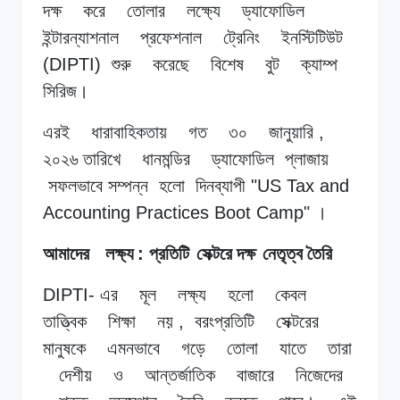
দক্ষ
করে
তোলার
লক্ষ্যে
ড্যাফোডিল
ইন্টারন্যাশনাল
প্রফেশনাল
ট্রেনিং
ইনস্টিটিউট
(DIPTI)
শুরু
করেছে
বিশেষ
বুট
ক্যাম্প
সিরিজ।
এরই
ধারাবাহিকতায়
গত
৩০
জানুয়ারি
,
২০২৬ তারিখে
ধানমন্ডির
ড্যাফোডিল
প্লাজায়
সফলভাবে
সম্পন্ন
হলো
দিনব্যাপী
"US Tax and
Accounting Practices Boot Camp"
।
আমাদের
লক্ষ্য
:
প্রতিটি
সেক্টরে দক্ষ
নেতৃত্ব তৈরি
DIPTI-
এর
মূল
লক্ষ্য
হলো
কেবল
তাত্ত্বিক
শিক্ষা
নয়
,
বরংপ্রতিটি
সেক্টরের
মানুষকে
এমনভাবে
গড়ে
তোলা
যাতে
তারা
দেশীয়
ও
আন্তর্জাতিক
বাজারে
নিজেদের