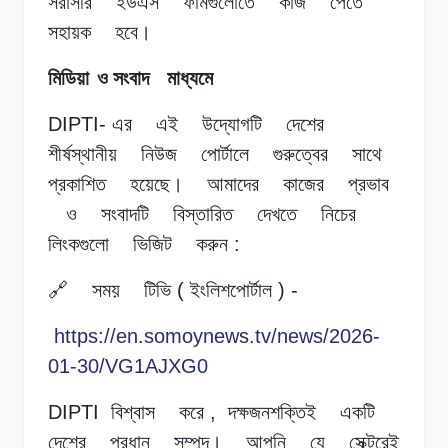
সরাসরি
ইউএস
ফার্মগুলোতে
কাজ
পেতে
সহায়ক
হবে।
মিডিয়া
ও সংবাদ
মাধ্যমে
DIPTI-
এর
এই
উদ্যোগটি
দেশের
শীর্ষস্থানীয়
নিউজ
পোর্টালে
গুরুত্বের
সাথে
প্রকাশিত
হয়েছে।
আমাদের
কাজের
প্রভাব
ও
সংবাদটি
বিস্তারিত
দেখতে
নিচের
লিংকগুলো
ভিজিট
করুন
:
🔗
সময়
টিভি
(
ইংলিশপোর্টাল
) -
https://en.somoynews.tv/news/2026-
01-30/VG1AJXG0
DIPTI
বিশ্বাস
করে
,
দক্ষজনশক্তিই
একটি
দেশের
প্রধান
সম্পদ।
আপনি
যে
সেক্টরেই