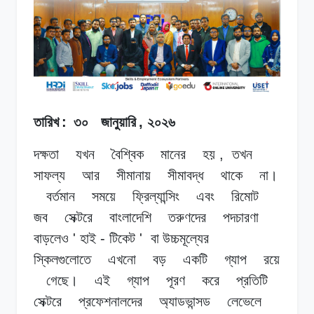
তারিখ
:
৩০
জানুয়ারি
,
২০২৬
দক্ষতা
যখন
বৈশ্বিক
মানের
হয়
,
তখন
সাফল্য
আর
সীমানায়
সীমাবদ্ধ
থাকে
না।
বর্তমান
সময়ে
ফ্রিল্যান্সিং
এবং
রিমোট
জব
সেক্টরে
বাংলাদেশি
তরুণদের
পদচারণা
বাড়লেও
'
হাই
-
টিকেট
'
বা উচ্চমূল্যের
স্কিলগুলোতে
এখনো
বড়
একটি
গ্যাপ
রয়ে
গেছে।
এই
গ্যাপ
পূরণ
করে
প্রতিটি
সেক্টরে
প্রফেশনালদের
অ্যাডভান্সড
লেভেলে