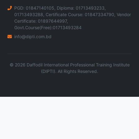
PGD: 01847140105, Diploma: 01713493233,
01713493288, Certificate Course: 01847334790, Vendor
Certificate: 01897644997,
Govt.Course(Free):01713493284
info@dipti.com.bd
©
2026
Daffodil International Professional Training Institute
(DIPTI). All Rights Reserved.