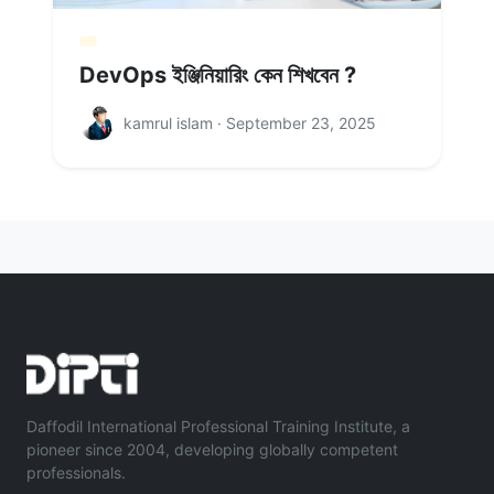
DevOps ইঞ্জিনিয়ারিং কেন শিখবেন ?
kamrul islam · September 23, 2025
Daffodil International Professional Training Institute, a
pioneer since 2004, developing globally competent
professionals.