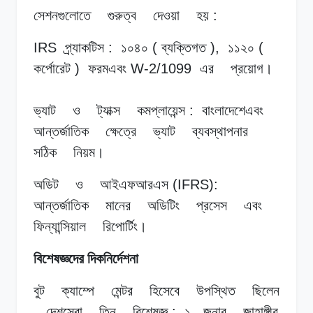
সেশনগুলোতে
গুরুত্ব
দেওয়া
হয়
:
IRS
প্র্যাকটিস
:
১০৪০
(
ব্যক্তিগত
),
১১২০
(
কর্পোরেট
)
ফরমএবং
W-2/1099
এর
প্রয়োগ।
ভ্যাট
ও
ট্যাক্স
কমপ্লায়েন্স
:
বাংলাদেশেএবং
আন্তর্জাতিক
ক্ষেত্রে
ভ্যাট
ব্যবস্থাপনার
সঠিক
নিয়ম।
অডিট
ও
আইএফআরএস
(IFRS):
আন্তর্জাতিক
মানের
অডিটিং
প্রসেস
এবং
ফিন্যান্সিয়াল
রিপোর্টিং।
বিশেষজ্ঞদের দিকনির্দেশনা
বুট
ক্যাম্পে
মেন্টর
হিসেবে
উপস্থিত
ছিলেন
দেশসেরা
তিন
বিশেষজ্ঞ
:
১
.
জনাব
জাহাঙ্গীর