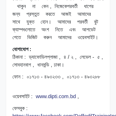
থাকুন
না
কেন
,
নিজেকেপরবর্তী
ধাপের
জন্য
প্রস্তুত
করতে
আজই
আমাদের
সাথে
যুক্ত
হোন।
আমাদের
পরবর্তী
বুট
ক্যাম্পগুলোতে
অংশ
নিতে
এবং
আপডেট
পেতে
ভিজিট
করুন
আমাদের
ওয়েবসাইট।
যোগাযোগ
:
ঠিকানা
:
ড্যাফোডিলপ্লাজা
,
৪
/
২
,
লেভেল
-
৫
,
সোবহানবাগ
,
ধানমন্ডি
,
ঢাকা।
ফোন
:
০১৭১৩
-
৪৯৩২৩৩
,
০১৭১৩
-
৪৯৩২৮৮
ওয়েবসাইট
:
www.dipti.com.bd
,
ফেসবুক
:
https://www.facebook.com/DaffodilTrainingIns