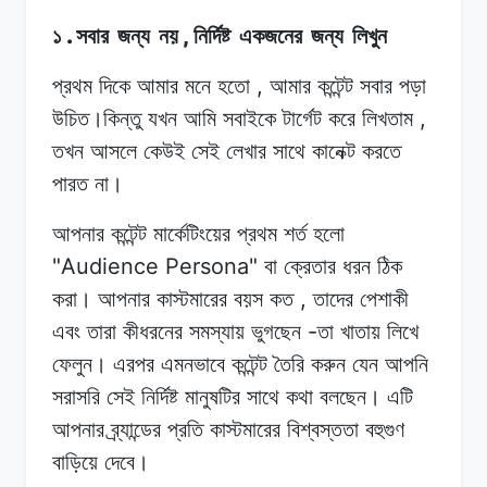
.
,
১
সবার
জন্য
নয়
নির্দিষ্ট
একজনের
জন্য
লিখুন
,
প্রথম দিকে
আমার
মনে
হতো
আমার
কন্টেন্ট
সবার
পড়া
,
উচিত।কিন্তু
যখন
আমি
সবাইকে টার্গেট
করে
লিখতাম
তখন আসলে
কেউই
সেই
লেখার সাথে
কানেক্ট
করতে
পারত
না।
আপনার কন্টেন্ট
মার্কেটিংয়ের
প্রথম
শর্ত
হলো
"Audience Persona"
বা
ক্রেতার
ধরন ঠিক
,
করা।
আপনার
কাস্টমারের বয়স
কত
তাদের
পেশাকী
-
এবং
তারা
কীধরনের
সমস্যায়
ভুগছেন
তা
খাতায়
লিখে
ফেলুন।
এরপর
এমনভাবে
কন্টেন্ট তৈরি
করুন
যেন
আপনি
সরাসরি
সেই
নির্দিষ্ট
মানুষটির সাথে
কথা
বলছেন।
এটি
আপনার
ব্র্যান্ডের
প্রতি
কাস্টমারের
বিশ্বস্ততা
বহুগুণ
বাড়িয়ে
দেবে।