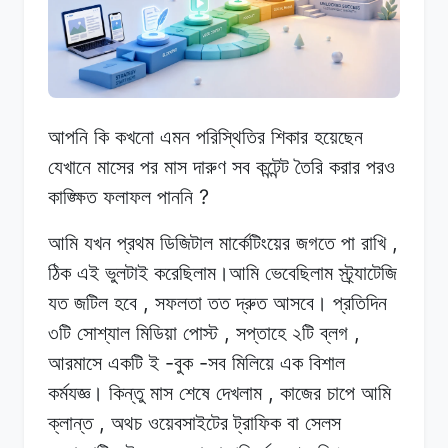
আপনি কি
কখনো
এমন
পরিস্থিতির শিকার
হয়েছেন
যেখানে
মাসের
পর
মাস
দারুণ সব
কন্টেন্ট
তৈরি
করার
পরও
?
কাঙ্ক্ষিত
ফলাফল
পাননি
,
আমি যখন
প্রথম
ডিজিটাল
মার্কেটিংয়ের
জগতে
পা
রাখি
ঠিক
এই
ভুলটাই
করেছিলাম।আমি
ভেবেছিলাম
স্ট্র্যাটেজি
,
যত
জটিল
হবে
সফলতা
তত
দ্রুত
আসবে। প্রতিদিন
,
,
৩টি
সোশ্যাল
মিডিয়া পোস্ট
সপ্তাহে
২টি
ব্লগ
-
-
আরমাসে
একটি
ই
বুক
সব
মিলিয়ে
এক বিশাল
,
কর্মযজ্ঞ।
কিন্তু
মাস
শেষে
দেখলাম
কাজের
চাপে
আমি
,
ক্লান্ত
অথচ
ওয়েবসাইটের
ট্রাফিক
বা
সেলস