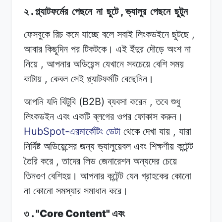
.
,
২
প্ল্যাটফর্মের
পেছনে
না
ছুটে
ভ্যালুর
পেছনে
ছুটুন
,
ফেসবুকে রিচ
কমে
যাচ্ছে
বলে সবাই
লিংকডইনে
ছুটছে
আবার
কিছুদিন
পর টিকটকে।
এই
ইঁদুর
দৌড়ে অংশ
না
,
নিয়ে
আপনার অডিয়েন্স
যেখানে
সবচেয়ে
বেশি
সময়
,
কাটায়
কেবল
সেই
প্ল্যাটফর্মটি
বেছেনিন।
(B2B)
,
আপনি যদি
বিটুবি
ব্যবসা
করেন
তবে
শুধু
লিংকডইন এবং
একটি
ব্লগের
ওপর ফোকাস
করুন।
HubSpot-
,
এরমার্কেটিং
ডেটা
থেকে
দেখা
যায়
যারা
নির্দিষ্ট
অডিয়েন্সের
জন্য
ভ্যালুয়েবল
এবং শিক্ষণীয়
কন্টেন্ট
,
তৈরি
করে
তাদের লিড
জেনারেশন
অন্যদের
চেয়ে
তিনগুণ
বেশিহয়।
আপনার
কন্টেন্ট
যেন
গ্রাহকের
কোনো
না
কোনো
সমস্যার
সমাধান করে।
. "Core Content"
৩
এবং