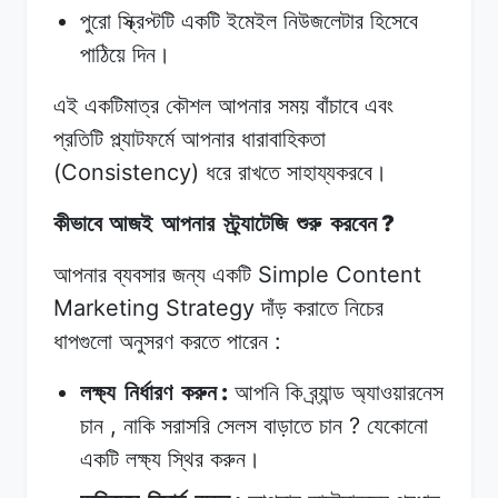
পুরো
স্ক্রিপ্টটি
একটি
ইমেইল
নিউজলেটার
হিসেবে
পাঠিয়ে
দিন।
এই
একটিমাত্র
কৌশল
আপনার
সময় বাঁচাবে
এবং
প্রতিটি
প্ল্যাটফর্মে আপনার
ধারাবাহিকতা
(Consistency)
ধরে
রাখতে
সাহায্যকরবে।
?
কীভাবে আজই
আপনার
স্ট্র্যাটেজি
শুরু
করবেন
Simple Content
আপনার ব্যবসার
জন্য
একটি
Marketing Strategy
দাঁড়
করাতে
নিচের
:
ধাপগুলো
অনুসরণ
করতে
পারেন
:
লক্ষ্য
নির্ধারণ
করুন
আপনি
কি
ব্র্যান্ড
অ্যাওয়ারনেস
,
?
চান
নাকি
সরাসরি
সেলস
বাড়াতে
চান
যেকোনো
একটি
লক্ষ্য
স্থির
করুন।