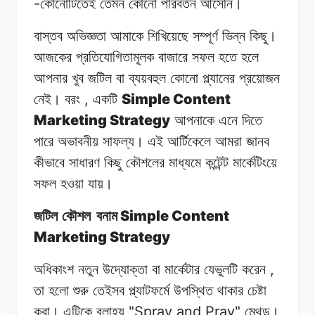
-
কোনোটিতেই তেমন
কোনো
পরিবর্তন
আসেনি।
বাস্তব অভিজ্ঞতা
আমাকে
শিখিয়েছে
সম্পূর্ণ
ভিন্ন
কিছু।
আজকের
প্রতিযোগিতামূলক
বাজারে
সফল
হতে
হলে
আপনার
খুব
জটিল
বা ব্যয়বহুল
কোনো
প্ল্যানের
প্রয়োজন
,
Simple Content
নেই।
বরং
একটি
Marketing Strategy
আপনাকে
এনে
দিতে
পারে অভাবনীয়
সাফল্য।
এই
আর্টিকেলে
আমরা জানব
কীভাবে
সাধারণ
কিছু
কৌশলের
মাধ্যমে কন্টেন্ট
মার্কেটিংয়ে
সফল
হওয়া
যায়।
Simple Content
জটিল কৌশল
বনাম
Marketing Strategy
,
অধিকাংশ নতুন
উদ্যোক্তা
বা
মার্কেটার
যেভুলটি
করেন
তা
হলো
শুরু তেইসব
প্ল্যাটফর্মে
উপস্থিত
থাকার
চেষ্টা
"Spray and Pray"
করা।
এটিকে
বলাহয়
মেথড।