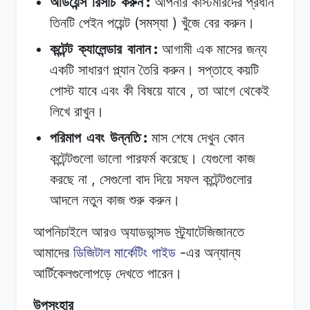
:
অডিয়েন্স
রিসার্চ
করুন
আপনার
কাস্টমারদের
প্রধান
(
)
তিনটি
পেইন
পয়েন্ট
সমস্যা
খুঁজে
বের
করুন।
:
কন্টেন্ট
ক্যালেন্ডার
বানান
আগামী
এক
মাসের
জন্য
একটি
সাধারণ
প্ল্যান
তৈরি
করুন।
সপ্তাহে
কয়টি
,
পোস্ট
যাবে
এবং
কী
বিষয়ে
যাবে
তা
আগে
থেকেই
লিখে
রাখুন।
:
পরিমাপ
এবং
উন্নতি
মাস
শেষে
দেখুন
কোন
কন্টেন্টগুলো
ভালো
পারফর্ম
করেছে।
যেগুলো
কাজ
,
করছে
না
সেগুলো
বাদ
দিয়ে
সফল
কন্টেন্টগুলোর
আদলে
নতুন
কাজ
শুরু
করুন।
আপনিচাইলে
আরও
অ্যাডভান্সড
স্ট্র্যাটেজিজানতে
-
আমাদের
ডিজিটাল
মার্কেটিং
গাইড
এর
অন্যান্য
আর্টিকেলগুলোপড়ে
দেখতে
পারেন।
উপসংহার