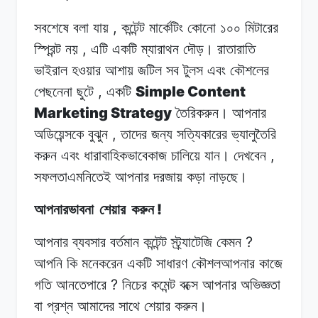
,
সবশেষে বলা
যায়
কন্টেন্ট
মার্কেটিং কোনো
১০০
মিটারের
,
স্প্রিন্ট নয়
এটি
একটি
ম্যারাথন দৌড়।
রাতারাতি
ভাইরাল
হওয়ার
আশায়
জটিল
সব টুলস
এবং
কৌশলের
,
Simple Content
পেছনেনা
ছুটে
একটি
Marketing Strategy
তৈরিকরুন।
আপনার
,
অডিয়েন্সকে
বুঝুন
তাদের
জন্য
সত্যিকারের
ভ্যালুতৈরি
,
করুন
এবং
ধারাবাহিকভাবেকাজ
চালিয়ে
যান।
দেখবেন
সফলতাএমনিতেই
আপনার
দরজায়
কড়া
নাড়ছে।
!
আপনারভাবনা
শেয়ার
করুন
?
আপনার ব্যবসার
বর্তমান
কন্টেন্ট
স্ট্র্যাটেজি
কেমন
আপনি
কি
মনেকরেন
একটি
সাধারণ
কৌশলআপনার
কাজে
?
গতি
আনতেপারে
নিচের
কমেন্ট
বক্সে
আপনার
অভিজ্ঞতা
বা
প্রশ্ন
আমাদের সাথে
শেয়ার
করুন।