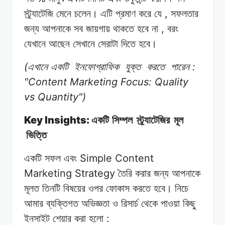
,
স্ট্র্যাটেজি মেনে
চলেন।
এটি
প্রমাণ
করে যে
সফলতার
,
জন্য
আপনাকে
সব জায়গায়
থাকতে
হবে
না
বরং
যেখানে
আছেন
সেখানে
সেরাটা দিতে
হবে।
(
:
এখানে একটি
ইনফোগ্রাফিক
যুক্ত
করতে
পারেন
"Content Marketing Focus: Quality
vs Quantity")
Key Insights:
একটি সিম্পল
স্ট্র্যাটেজির
মূল
ভিত্তি
Simple Content
একটি সফল
এবং
Marketing Strategy
তৈরি
করার
জন্য
আপনাকে
মূলত
তিনটি
বিষয়ের
ওপর
ফোকাস
করতে হবে।
নিচে
আমার
ব্যক্তিগত অভিজ্ঞতা
ও
রিসার্চ
থেকে পাওয়া
কিছু
:
ইনসাইট
শেয়ার করা
হলো