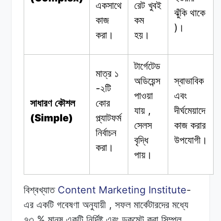
একসাথে
রেট
খুবই
ঝুঁকি
থাকে
কাজ
কম
)
।
করা।
হয়।
টার্গেটেড
মাত্র ১
অডিয়েন্স
স্বাভাবিক
-
২টি
পাওয়া
এবং
সাধারণ কৌশল
কোর
,
যায়
দীর্ঘমেয়াদে
(Simple)
প্ল্যাটফর্ম
সেলস
কাজ
করার
নির্বাচন
বৃদ্ধি
উপযোগী।
করা।
পায়।
Content Marketing Institute
-
বিশ্বখ্যাত
,
এর একটি
গবেষণা
অনুযায়ী
সফল
মার্কেটারদের
মধ্যে
%
৭৩
মানুষ
একটি
নির্দিষ্ট
এবং ডকুমেন্ট
করা
সিম্পল