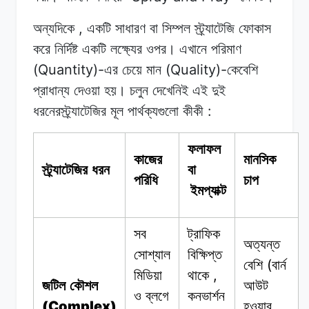
,
অন্যদিকে
একটি
সাধারণ
বা
সিম্পল
স্ট্র্যাটেজি ফোকাস
করে
নির্দিষ্ট
একটি লক্ষ্যের
ওপর।
এখানে
পরিমাণ
(Quantity)-
(Quality)-
এর
চেয়ে
মান
কেবেশি
প্রাধান্য
দেওয়া
হয়।
চলুন
দেখেনিই
এই
দুই
:
ধরনেরস্ট্র্যাটেজির
মূল
পার্থক্যগুলো
কীকী
ফলাফল
কাজের
মানসিক
স্ট্র্যাটেজির ধরন
বা
পরিধি
চাপ
ইমপ্যাক্ট
সব
ট্রাফিক
অত্যন্ত
সোশ্যাল
বিক্ষিপ্ত
(
বেশি
বার্ন
,
মিডিয়া
থাকে
জটিল কৌশল
আউট
ও
ব্লগে
কনভার্শন
(Complex)
হওয়ার