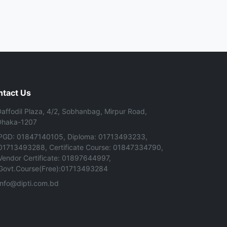
ntact Us
affodil Plaza, 4/2, Sobhanbag, Mirpur Road,
Dhaka-1207
PGD: 01847140105, Diploma: 01713493233,
01713493288, Certificate Course: 01847334790,
Vendor Certificate: 01897644997,
Govt.Course(Free):01713493284
info@dipti.com.bd