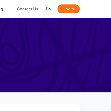
og
Contact Us
BN
Login