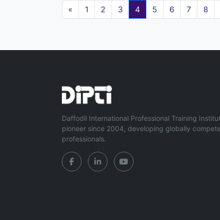
«
1
2
3
4
5
6
7
8
Daffodil International Professional Training Institu
pioneer since 2004, developing globally compet
professionals.