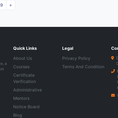
9
»
Quick Links
Legal
Co
About Us
Privacy Policy
D
te, a
Courses
Terms And Condition
ent
Certificate
Verification
Administrative
Mentors
Notice Board
Blog