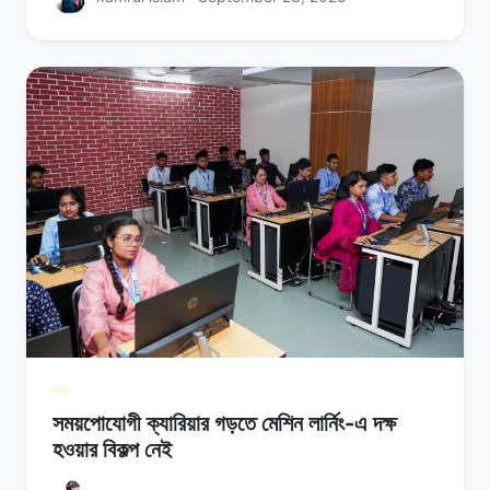
সময়পোযোগী ক্যারিয়ার গড়তে মেশিন লার্নিং-এ দক্ষ
হওয়ার বিকল্প নেই