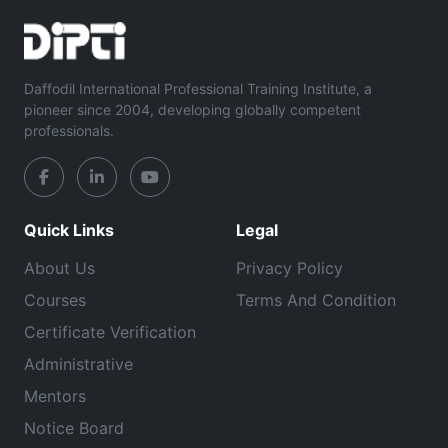
Daffodil International Professional Training Institute, a
pioneer since 2004, developing globally competent
professionals.
Quick Links
Legal
About Us
Privacy Policy
Courses
Terms And Condition
Certificate Verification
Administrative
Mentors
Notice Board