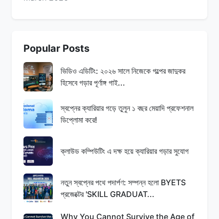
Popular Posts
ভিডিও এডিটিং: ২০২৬ সালে নিজেকে গল্পের জাদুকর
হিসেবে গড়ার পূর্ণাঙ্গ গাই...
স্বপ্নের ক্যারিয়ার গড়ে তুলুন ১ বছর মেয়াদি প্রফেশনাল
ডিপ্লোমা করে!
ক্লাউড কম্পিউটিং এ দক্ষ হয়ে ক্যারিয়ার গড়ার সুযোগ
নতুন স্বপ্নের পথে পদার্পণ: সম্পন্ন হলো BYETS
প্রজেক্টের 'SKILL GRADUAT...
Why You Cannot Survive the Age of